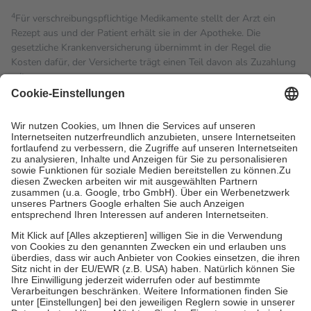
4
Für verschreibungspflichtige Medikamente stellt der Arzt ein
Rezept aus und der Patient erhält sie in der Apotheke. Die
gesetzliche Krankenversicherung übernimmt in der Regel die
Kosten dafür, der Versicherte trägt einen Teil davon als Zuzahlung
mit.
Grundsätzlich leisten Mitglieder Zuzahlungen in Höhe von zehn
Prozent des Abgabepreises,
mindestens
jedoch
fünf Euro
und
höchstens zehn Euro.
Es sind jedoch nie mehr als die
tatsächlichen Kosten der Leistung zu entrichten.
Diese Regeln gelten grundsätzlich auch für Online-Apotheken.
Bei Heilmitteln und häuslicher Krankenpflege beträgt die
Zuzahlung zehn Prozent der Kosten sowie zehn Euro je
Verordnung.
Um das Engagement der Versicherten für ihre eigene Gesundheit
zu stärken und die besondere Stellung der Familie zu unterstützen,
fallen
keine Zuzahlungen
an bei:
• Kindern und Jugendlichen bis zum vollendeten 18. Lebensjahr
mit Ausnahme der Fahrkosten
• Untersuchungen zur Vorsorge und Früherkennung, die von der
GKV getragen werden
• empfohlenen Schutzimpfungen