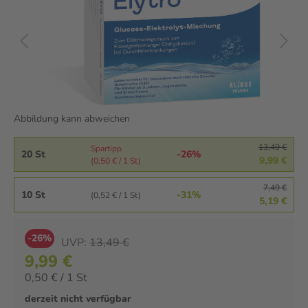
Abbildung kann abweichen
13,49 €
Spartipp
20 St
-26%
9,99 €
(0,50 € / 1 St)
7,49 €
10 St
-31%
(0,52 € / 1 St)
5,19 €
-26%
UVP:
13,49 €
9,99 €
0,50 € / 1 St
derzeit nicht verfügbar