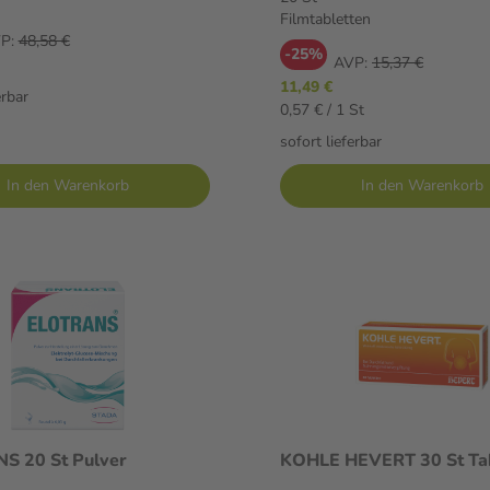
Filmtabletten
P:
48,58 €
-25%
AVP:
15,37 €
11,49 €
erbar
0,57 € / 1 St
sofort lieferbar
In den Warenkorb
In den Warenkorb
S 20 St Pulver
KOHLE HEVERT 30 St Tab