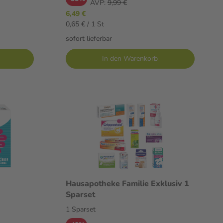
AVP:
9,99 €
6,49 €
0,65 € / 1 St
sofort lieferbar
In den Warenkorb
Hausapotheke Familie Exklusiv 1
Sparset
1 Sparset