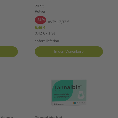
20 St
Pulver
-31%
AVP:
12,32 €
8,49 €
0,42 € / 1 St
sofort lieferbar
In den Warenkorb
 Lösung
Tannalbin bei