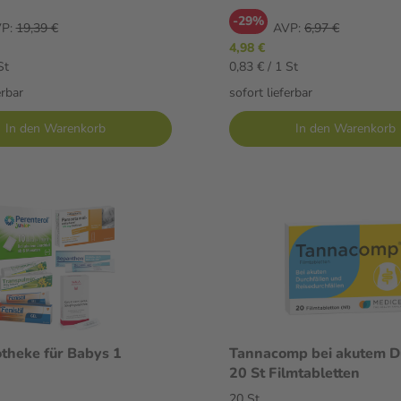
-29%
P:
19,39 €
AVP:
6,97 €
4,98 €
St
0,83 € / 1 St
erbar
sofort lieferbar
In den Warenkorb
In den Warenkorb
theke für Babys 1
Tannacomp bei akutem Du
20 St Filmtabletten
20 St