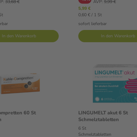
P:
33,68 €
AVP:
9,99 €
5,99 €
St
0,60 € / 1 St
erbar
sofort lieferbar
In den Warenkorb
In den Warenkorb
mpretten 60 St
LINGUMELT akut 6 St
n
Schmelztabletten
6 St
Schmelztabletten