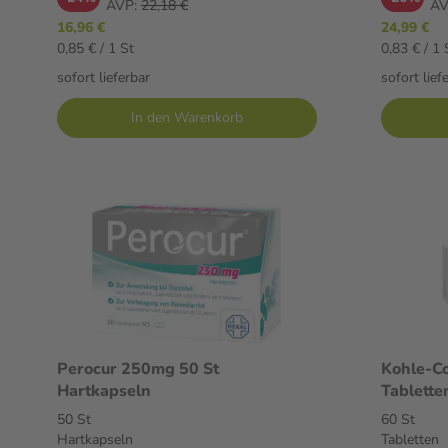
AVP:
22,18 €
AV
16,96 €
24,99 €
0,85 € / 1 St
0,83 € / 1 
sofort lieferbar
sofort lief
In den Warenkorb
Perocur 250mg 50 St
Kohle-Co
Hartkapseln
Tablette
50 St
60 St
Hartkapseln
Tabletten