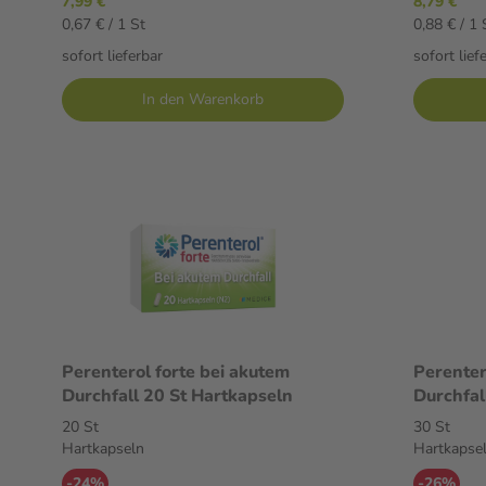
7,99 €
8,79 €
0,67 € / 1 St
0,88 € / 1 
sofort lieferbar
sofort lief
In den Warenkorb
Perenterol forte bei akutem
Perenter
Durchfall 20 St Hartkapseln
20 St
30 St
Hartkapseln
Hartkapse
-24%
-26%