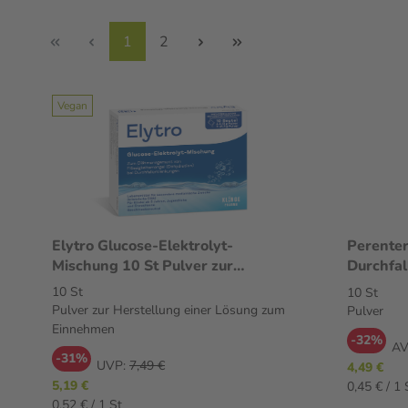
1
2
Vegan
Elytro Glucose-Elektrolyt-
Perenter
Mischung 10 St Pulver zur
Durchfal
Herstellung einer Lösung zum
10 St
10 St
Einnehmen
Pulver zur Herstellung einer Lösung zum
Pulver
Einnehmen
-32%
AV
-31%
UVP:
7,49 €
4,49 €
5,19 €
0,45 € / 1 
0,52 € / 1 St