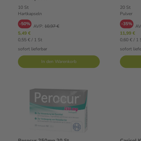
10 St
20 St
Hartkapseln
Pulver
-50%
-35%
AVP:
10,97 €
AV
5,49 €
11,99 €
0,55 € / 1 St
0,60 € / 1 
sofort lieferbar
sofort lief
In den Warenkorb
Perocur 250mg 20 St
Caricol 