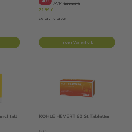
-40%
AVP:
121,53 €
72,99 €
sofort lieferbar
In den Warenkorb
rchfall
KOHLE HEVERT 60 St Tabletten
60 St