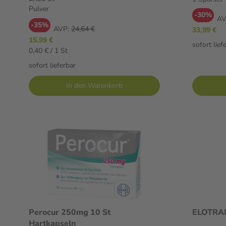
Pulver
-30%
AV
-35%
AVP:
24,64 €
33,99 €
15,99 €
sofort lief
0,40 € / 1 St
sofort lieferbar
In den Warenkorb
Perocur 250mg 10 St
ELOTRAN
Hartkapseln