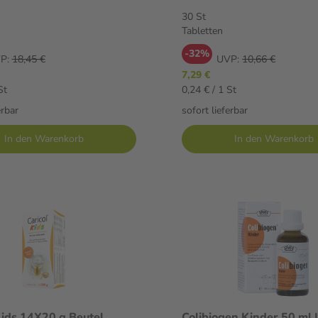
30 St
Tabletten
-32%
P:
18,45 €
UVP:
10,66 €
7,29 €
St
0,24 € / 1 St
erbar
sofort lieferbar
In den Warenkorb
In den Warenkorb
Kids 14X20 g Beutel
Colibiogen Kinder 50 ml