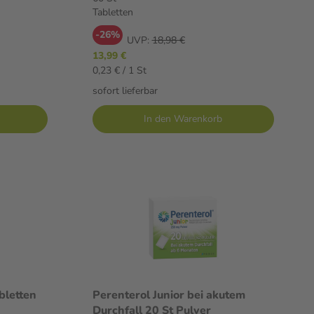
Tabletten
-26%
UVP:
18,98 €
13,99 €
0,23 € / 1 St
sofort lieferbar
In den Warenkorb
letten
Perenterol Junior bei akutem
Durchfall 20 St Pulver