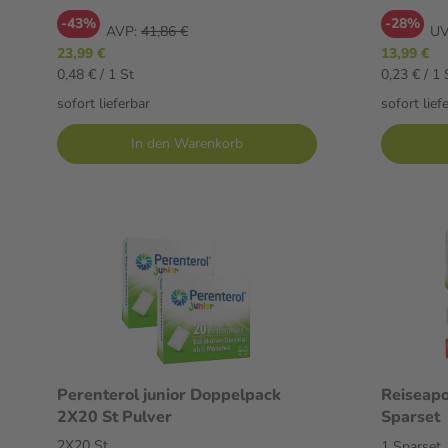
-43%
-28%
AVP:
41,86 €
UV
23,99 €
13,99 €
0,48 € / 1 St
0,23 € / 1 
sofort lieferbar
sofort lief
In den Warenkorb
Perenterol junior Doppelpack
Reiseapo
2X20 St Pulver
Sparset
2X20 St
1 Sparset