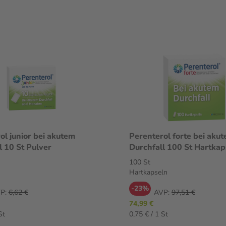
ol junior bei akutem
Perenterol forte bei aku
l 10 St Pulver
Durchfall 100 St Hartk
100 St
Hartkapseln
-23%
P:
6,62 €
AVP:
97,51 €
74,99 €
St
0,75 € / 1 St