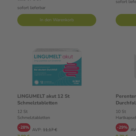
sofort lief
sofort lieferbar
In den Warenkorb
LINGUMELT akut 12 St
Perenter
Schmelztabletten
12 St
10 St
Schmelztabletten
Hartkapse
-28%
-29%
AVP:
11,17 €
AV