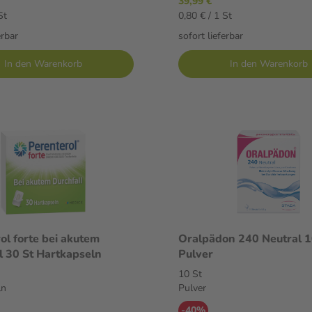
39,99 €
St
0,80 € / 1 St
erbar
sofort lieferbar
In den Warenkorb
In den Warenkorb
ol forte bei akutem
Oralpädon 240 Neutral 1
Durchfall 30 St Hartkapseln
Pulver
10 St
ln
Pulver
-40%