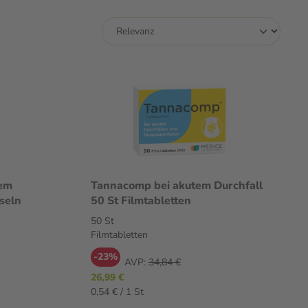
tem
Tannacomp bei akutem Durchfall
apseln
50 St Filmtabletten
50 St
Filmtabletten
-23%
AVP:
34,84 €
26,99 €
0,54 € / 1 St