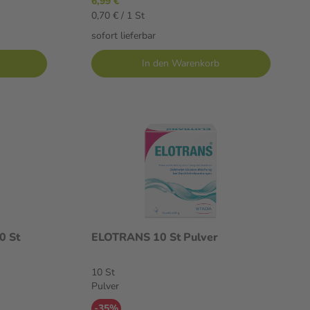
6,99 €
0,70 € / 1 St
sofort lieferbar
In den Warenkorb
0 St
ELOTRANS 10 St Pulver
10 St
Pulver
-35%