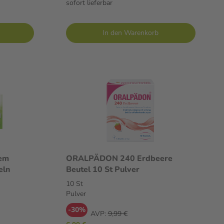
sofort lieferbar
In den Warenkorb
tem
ORALPÄDON 240 Erdbeere
eln
Beutel 10 St Pulver
10 St
Pulver
-30%
AVP:
9,99 €