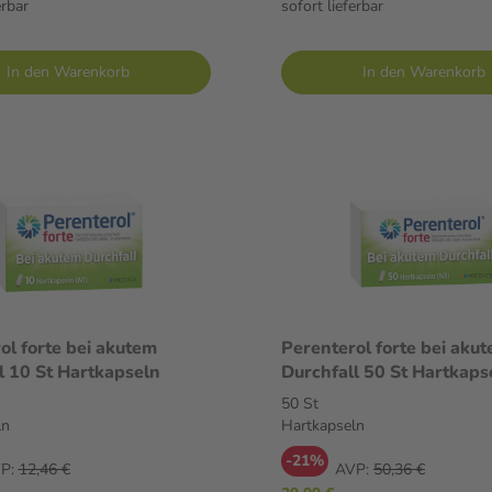
erbar
sofort lieferbar
In den Warenkorb
In den Warenkorb
ol forte bei akutem
Perenterol forte bei aku
Durchfall 10 St Hartkapseln
Durchfall 50 St Hartkaps
50 St
ln
Hartkapseln
-21%
P:
12,46 €
AVP:
50,36 €