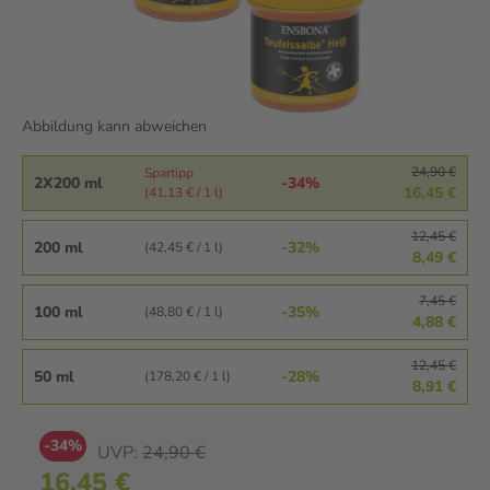
Abbildung kann abweichen
24,90 €
Spartipp
2X200 ml
-34%
16,45 €
(41,13 € / 1 l)
12,45 €
200 ml
-32%
(42,45 € / 1 l)
8,49 €
7,45 €
100 ml
-35%
(48,80 € / 1 l)
4,88 €
12,45 €
50 ml
-28%
(178,20 € / 1 l)
8,91 €
-34%
UVP:
24,90 €
16,45 €