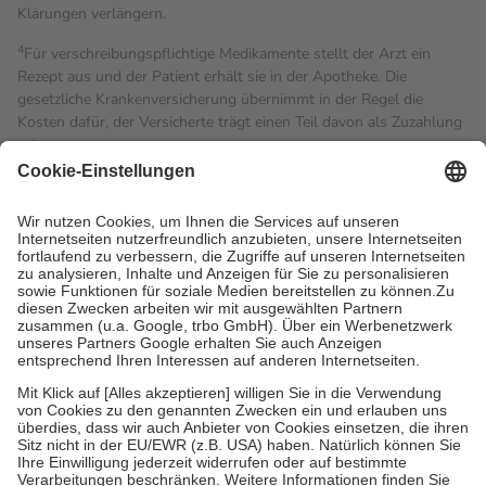
Klärungen verlängern.
4
Für verschreibungspflichtige Medikamente stellt der Arzt ein
Rezept aus und der Patient erhält sie in der Apotheke. Die
gesetzliche Krankenversicherung übernimmt in der Regel die
Kosten dafür, der Versicherte trägt einen Teil davon als Zuzahlung
mit.
Grundsätzlich leisten Mitglieder Zuzahlungen in Höhe von zehn
Prozent des Abgabepreises,
mindestens
jedoch
fünf Euro
und
höchstens zehn Euro.
Es sind jedoch nie mehr als die
tatsächlichen Kosten der Leistung zu entrichten.
Diese Regeln gelten grundsätzlich auch für Online-Apotheken.
Bei Heilmitteln und häuslicher Krankenpflege beträgt die
Zuzahlung zehn Prozent der Kosten sowie zehn Euro je
Verordnung.
Um das Engagement der Versicherten für ihre eigene Gesundheit
zu stärken und die besondere Stellung der Familie zu unterstützen,
fallen
keine Zuzahlungen
an bei:
• Kindern und Jugendlichen bis zum vollendeten 18. Lebensjahr
mit Ausnahme der Fahrkosten
• Untersuchungen zur Vorsorge und Früherkennung, die von der