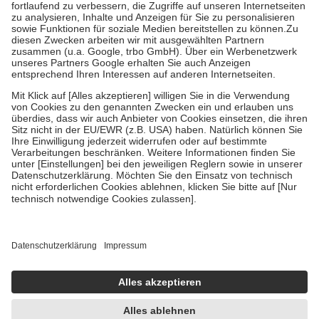
Diese Regeln gelten grundsätzlich auch für Online-Apotheken.
Bei Heilmitteln und häuslicher Krankenpflege beträgt die
Zuzahlung zehn Prozent der Kosten sowie zehn Euro je
Verordnung.
Um das Engagement der Versicherten für ihre eigene Gesundheit
zu stärken und die besondere Stellung der Familie zu unterstützen,
fallen
keine Zuzahlungen
an bei:
• Kindern und Jugendlichen bis zum vollendeten 18. Lebensjahr
mit Ausnahme der Fahrkosten
• Untersuchungen zur Vorsorge und Früherkennung, die von der
GKV getragen werden
• empfohlenen Schutzimpfungen
• Harn- und Blutteststreifen
Wir nutzen Trusted Shops als unabhängigen Dienstleister für die
Einholung von Bewertungen. Trusted Shops hat Maßnahmen
getroffen, um sicherzustellen, dass es sich um echte Bewertungen
handelt. Mehr Informationen findest du hier:
https://help.etrusted.com/hc/de/articles/4419944605341
Einige Bilder und Inhalte wurden unter Zuhilfenahme künstlicher
Intelligenz erstellt.