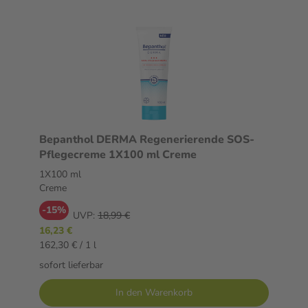
Bepanthol DERMA Regenerierende SOS-
Pflegecreme 1X100 ml Creme
1X100 ml
Creme
-15%
UVP:
18,99 €
16,23 €
162,30 € / 1 l
sofort lieferbar
In den Warenkorb