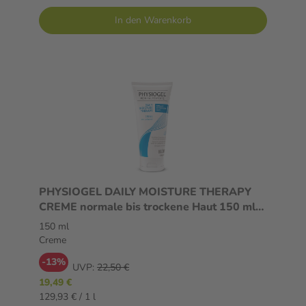
In den Warenkorb
PHYSIOGEL DAILY MOISTURE THERAPY
CREME normale bis trockene Haut 150 ml
Creme
150 ml
Creme
-13%
UVP:
22,50 €
19,49 €
129,93 € / 1 l