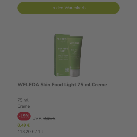
In den Warenkorb
WELEDA Skin Food Light 75 ml Creme
75 ml
Creme
-15%
UVP:
9,95 €
8,49 €
113,20 € / 1 l