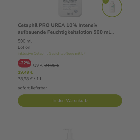
Cetaphil PRO UREA 10% Intensiv
aufbauende Feuchtigkeitslotion 500 ml
Lotion
500 ml
Lotion
inklusive Cetaphil Gesichtspflege mit LF
-22%
UVP:
24,95 €
19,49 €
38,98 € / 1 l
sofort lieferbar
In den Warenkorb