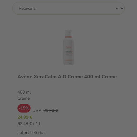
Avène XeraCalm A.D Creme 400 ml Creme
400 ml
Creme
-15%
UVP:
29,50 €
24,99 €
62,48 € / 1 l
sofort lieferbar