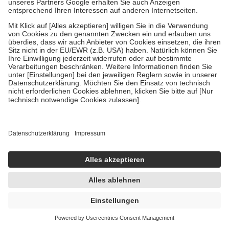
Linola PLUS Hautmilch - Körperlotion 200
ml Lotion
200 ml
Lotion
-5%
UVP:
20,99 €
19,99 €
99,95 € / 1 l
sofort lieferbar
In den Warenkorb