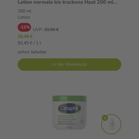
Lotion normale bis trockene Haut 200 ml
Lotion
200 ml
Lotion
-12%
UVP:
20,90 €
18,49 €
92,45 € / 1 l
sofort lieferbar
In den Warenkorb