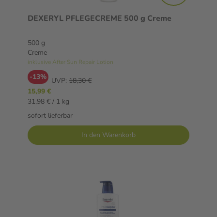
DEXERYL PFLEGECREME 500 g Creme
500 g
Creme
inklusive After Sun Repair Lotion
-13%
UVP:
18,30 €
15,99 €
31,98 € / 1 kg
sofort lieferbar
In den Warenkorb