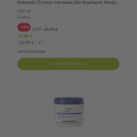
Intensiv Creme normale bis trockene Haut
100 ml Creme
100 ml
Creme
-11%
UVP:
15,70 €
13,99 €
139,90 € / 1 l
sofort lieferbar
In den Warenkorb