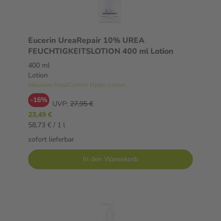
Eucerin UreaRepair 10% UREA
FEUCHTIGKEITSLOTION 400 ml Lotion
400 ml
Lotion
inklusive AtopiControl Hydro-Lotion
-16%
UVP:
27,95 €
23,49 €
58,73 € / 1 l
sofort lieferbar
In den Warenkorb