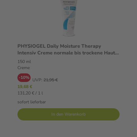
PHYSIOGEL Daily Moisture Therapy
Intensiv Creme normale bis trockene Haut
150 ml Creme
150 ml
Creme
-10%
UVP:
21,95 €
19,68 €
131,20 € / 1 l
sofort lieferbar
In den Warenkorb