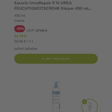
Eucerin UreaRepair 5 % UREA
FEUCHTIGKEITSCREME Körper 450 ml
Creme
450 ml
Creme
-19%
UVP:
27,95 €
22,76 €
50,58 € / 1 l
sofort lieferbar
In den Warenkorb