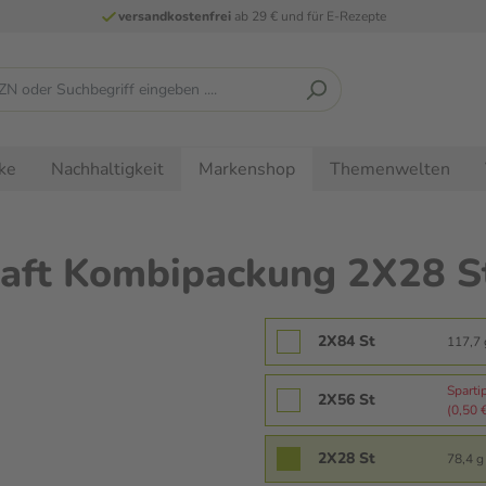
versandkostenfrei
ab 29 € und für E-Rezepte
ke
Nachhaltigkeit
Themenwelten
Markenshop
haft Kombipackung 2X28 
2X84 St
117,7 
Sparti
2X56 St
(0,50 €
2X28 St
78,4 g 