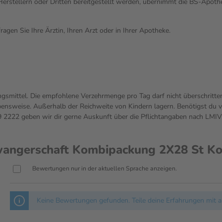
n Herstellern oder Dritten bereitgestellt werden, übernimmt die BS-Apo
gen Sie Ihre Ärztin, Ihren Arzt oder in Ihrer Apotheke.
gsmittel. Die empfohlene Verzehrmenge pro Tag darf nicht überschritte
sweise. Außerhalb der Reichweite von Kindern lagern. Benötigst du vo
222 geben wir dir gerne Auskunft über die Pflichtangaben nach LMIV
wangerschaft Kombipackung 2X28 St K
Bewertungen nur in der aktuellen Sprache anzeigen.
Keine Bewertungen gefunden. Teile deine Erfahrungen mit a