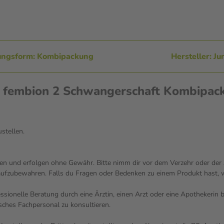
ungsform: Kombipackung
Hersteller: J
n fembion 2 Schwangerschaft Kombipac
ustellen.
n und erfolgen ohne Gewähr. Bitte nimm dir vor dem Verzehr oder der A
aufzubewahren. Falls du Fragen oder Bedenken zu einem Produkt hast, we
fessionelle Beratung durch eine Ärztin, einen Arzt oder eine Apothekeri
sches Fachpersonal zu konsultieren.