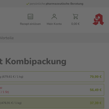
persönliche
pharmazeutische Beratung
Rezept einlösen
Mein Konto
0,00 €
Vorteile
St Kombipackung
79,99 €
g (679,61 € / 1 kg)
pp
56,49 €
 / 1 St)
37,39 €
(476,91 € / 1 kg)