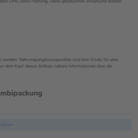
theken OHG keine Haftung. Deine gesetzlichen Ansprüche bleiben
n werden. Nahrungsergänzungsmittel sind kein Ersatz für eine
r dem Kauf dieses Artikels nähere Informationen über die
.
ombipackung
nderen.