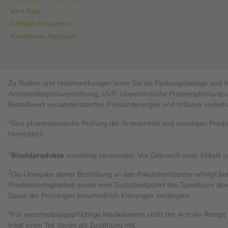
aliva App
Affiliate Programm
Apotheken-Ratgeber
Zu Risiken und Nebenwirkungen lesen Sie die Packungsbeilage und fra
Arzneimittelpreisverordnung. UVP: Unverbindliche Preisempfehlung de
Bestell­wert versand­kosten­frei. Preisänderungen und Irrtümer vorbeh
1
Eine pharmazeutische Prüfung der Arzneimittel und sonstigen Pro
Herstellers.
2
Biozidprodukte
vorsichtig verwenden. Vor Gebrauch stets Etikett 
3
Die Übergabe deiner Bestellung an den Paketdienstleister erfolgt be
Produktverfügbarkeit sowie vom Zustellzeitpunkt des Spediteurs abwe
Dauer der Prüfungen einschließlich Klärungen verlängern.
4
Für verschreibungspflichtige Medikamente stellt der Arzt ein Rezept 
trägt einen Teil davon als Zuzahlung mit.