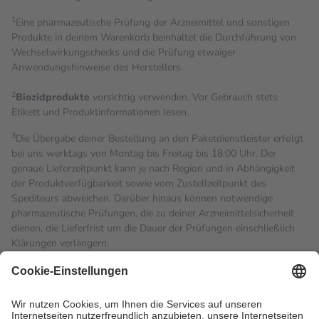
1
Eine pharmazeutische Prüfung der Arzneimittel und sonstigen
Produkte in deinem Warenkorb beinhaltet die Durchführung von
Wechselwirkungschecks und die Prüfung etwaiger
Anwendungshinweise des Herstellers.
2
Biozidprodukte
vorsichtig verwenden. Vor Gebrauch stets
Etikett und Produktinformationen lesen.
3
Die Übergabe deiner Bestellung an den Paketdienstleister erfolgt
bei uns werktags von Montag bis Freitag bis 18:00 Uhr. Der
genaue Lieferzeitpunkt kann je nach Region und in Abhängigkeit
der Produktverfügbarkeit sowie vom Zustellzeitpunkt des
Spediteurs abweichen. Darüber hinaus können notwendige
pharmazeutische Prüfungen, die zu deiner Arzneimittelsicherheit
dienen, die Lieferfrist um die Dauer der Prüfungen einschließlich
Klärungen verlängern.
4
Für verschreibungspflichtige Medikamente stellt der Arzt ein
Rezept aus und der Patient erhält sie in der Apotheke. Die
gesetzliche Krankenversicherung übernimmt in der Regel die
Kosten dafür, der Versicherte trägt einen Teil davon als Zuzahlung