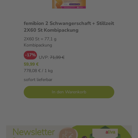
femibion 2 Schwangerschaft + Stillzeit
2X60 St Kombipackung
2X60 St = 77,1 g
Kombipackung
-17%
UVP:
71,99 €
59,99 €
778,08 € / 1 kg
sofort lieferbar
In den Warenkorb