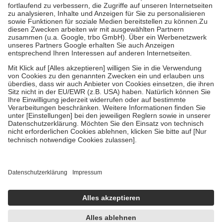
mit.
Grundsätzlich leisten Mitglieder Zuzahlungen in Höhe von zehn
Prozent des Abgabepreises,
mindestens
jedoch
fünf Euro
und
höchstens zehn Euro.
Es sind jedoch nie mehr als die
tatsächlichen Kosten der Leistung zu entrichten.
Diese Regeln gelten grundsätzlich auch für Online-Apotheken.
Bei Heilmitteln und häuslicher Krankenpflege beträgt die
Zuzahlung zehn Prozent der Kosten sowie zehn Euro je
Verordnung.
Um das Engagement der Versicherten für ihre eigene Gesundheit
zu stärken und die besondere Stellung der Familie zu unterstützen,
fallen
keine Zuzahlungen
an bei:
• Kindern und Jugendlichen bis zum vollendeten 18. Lebensjahr
mit Ausnahme der Fahrkosten
• Untersuchungen zur Vorsorge und Früherkennung, die von der
GKV getragen werden
• empfohlenen Schutzimpfungen
• Harn- und Blutteststreifen
Wir nutzen Trusted Shops als unabhängigen Dienstleister für die
Einholung von Bewertungen. Trusted Shops hat Maßnahmen