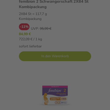
femibion 2 Schwangerschaft 2X84 St
Kombipackung
2X84 St = 117,7 g
Kombipackung
-11%
UVP:
95,99 €
84,99 €
722,09 € / 1 kg
sofort lieferbar
In den Warenkorb