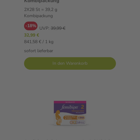
Kombipackung
2X28 St = 39,2 g
Kombipackung
-18%
UVP:
39,99 €
32,99 €
841,58 € / 1 kg
sofort lieferbar
In den Warenkorb