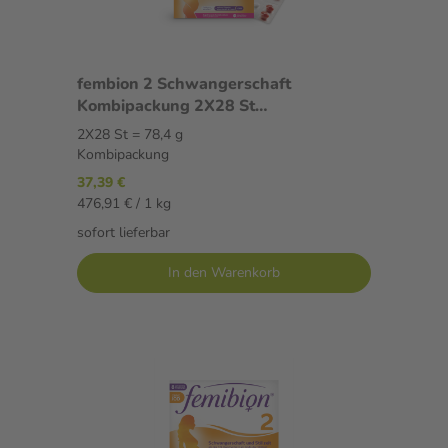
fembion 2 Schwangerschaft
Kombipackung 2X28 St
Kombipackung
2X28 St = 78,4 g
Kombipackung
37,39 €
476,91 € / 1 kg
sofort lieferbar
In den Warenkorb