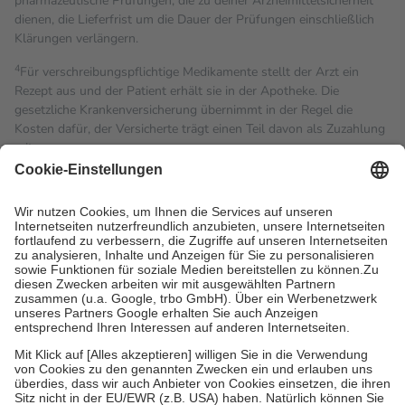
pharmazeutische Prüfungen, die zu deiner Arzneimittelsicherheit
dienen, die Lieferfrist um die Dauer der Prüfungen einschließlich
Klärungen verlängern.
4
Für verschreibungspflichtige Medikamente stellt der Arzt ein
Rezept aus und der Patient erhält sie in der Apotheke. Die
gesetzliche Krankenversicherung übernimmt in der Regel die
Kosten dafür, der Versicherte trägt einen Teil davon als Zuzahlung
mit.
Grundsätzlich leisten Mitglieder Zuzahlungen in Höhe von zehn
Prozent des Abgabepreises,
mindestens
jedoch
fünf Euro
und
höchstens zehn Euro.
Es sind jedoch nie mehr als die
tatsächlichen Kosten der Leistung zu entrichten.
Diese Regeln gelten grundsätzlich auch für Online-Apotheken.
Bei Heilmitteln und häuslicher Krankenpflege beträgt die
Zuzahlung zehn Prozent der Kosten sowie zehn Euro je
Verordnung.
Um das Engagement der Versicherten für ihre eigene Gesundheit
zu stärken und die besondere Stellung der Familie zu unterstützen,
fallen
keine Zuzahlungen
an bei:
• Kindern und Jugendlichen bis zum vollendeten 18. Lebensjahr
mit Ausnahme der Fahrkosten