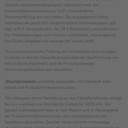
Üblicher Apothekenverkaufspreis berechnet nach der
Arzneimittelpreisverordnung. UVP: Unverbindliche
Preisempfehlung des Herstellers. Die angegebenen Preise
beinhalten die gesetzlich vorgeschriebene Mehrwertsteuer, ggf.
zzgl. 4,95 € Versandkosten. Ab 29 € Bestell­wert versand­kosten­
frei. Preisänderungen und Irrtümer vorbehalten. Alle Angebote
und Gratis-Beigaben nur solange der Vorrat reicht.
1
Eine pharmazeutische Prüfung der Arzneimittel und sonstigen
Produkte in deinem Warenkorb beinhaltet die Durchführung von
Wechselwirkungschecks und die Prüfung etwaiger
Anwendungshinweise des Herstellers.
2
Biozidprodukte
vorsichtig verwenden. Vor Gebrauch stets
Etikett und Produktinformationen lesen.
3
Die Übergabe deiner Bestellung an den Paketdienstleister erfolgt
bei uns werktags von Montag bis Freitag bis 18:00 Uhr. Der
genaue Lieferzeitpunkt kann je nach Region und in Abhängigkeit
der Produktverfügbarkeit sowie vom Zustellzeitpunkt des
Spediteurs abweichen. Darüber hinaus können notwendige