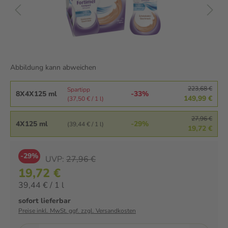
Abbildung kann abweichen
223,68 €
Spartipp
8X4X125 ml
-33%
149,99 €
(37,50 € / 1 l)
27,96 €
4X125 ml
-29%
(39,44 € / 1 l)
19,72 €
-29%
UVP:
27,96 €
19,72 €
39,44 € / 1 l
sofort lieferbar
Preise inkl. MwSt. ggf. zzgl. Versandkosten