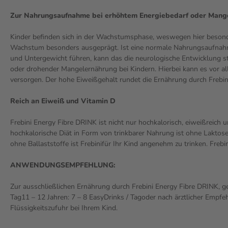
Zur Nahrungsaufnahme bei erhöhtem Energiebedarf oder Mange
Kinder befinden sich in der Wachstumsphase, weswegen hier besonde
Wachstum besonders ausgeprägt. Ist eine normale Nahrungsaufnahme 
und Untergewicht führen, kann das die neurologische Entwicklung s
oder drohender Mangelernährung bei Kindern. Hierbei kann es vor al
versorgen. Der hohe Eiweißgehalt rundet die Ernährung durch Frebi
Reich an Eiweiß und Vitamin D
Frebini Energy Fibre DRINK ist nicht nur hochkalorisch, eiweißreich
hochkalorische Diät in Form von trinkbarer Nahrung ist ohne Laktos
ohne Ballaststoffe ist Frebinifür Ihr Kind angenehm zu trinken. Fre
ANWENDUNGSEMPFEHLUNG:
Zur ausschließlichen Ernährung durch Frebini Energy Fibre DRINK, geb
Tag11 – 12 Jahren: 7 – 8 EasyDrinks / Tagoder nach ärztlicher Empfe
Flüssigkeitszufuhr bei Ihrem Kind.