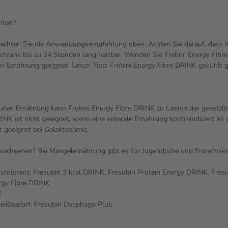
hten?
achten Sie die Anwendungsempfehlung oben. Achten Sie darauf, dass Ihr
rank bis zu 24 Stunden lang haltbar. Wenden Sie Frebini Energy Fibre D
hen Ernährung geeignet. Unser Tipp: Frebini Energy Fibre DRINK gekühlt
rmalen Ernährung kann Frebini Energy Fibre DRINK zu Lasten der gesetzl
K ist nicht geeignet, wenn eine enterale Ernährung kontraindiziert ist 
ht geeignet bei Galaktosämie.
wachsenen? Bei Mangelernährung gibt es für Jugendliche und Erwachse
itstoleranz: Fresubin 2 kcal DRINK, Fresubin Protein Energy DRINK, Fres
rgy Fibre DRINK
K
weißbedarf: Fresubin Dysphago Plus