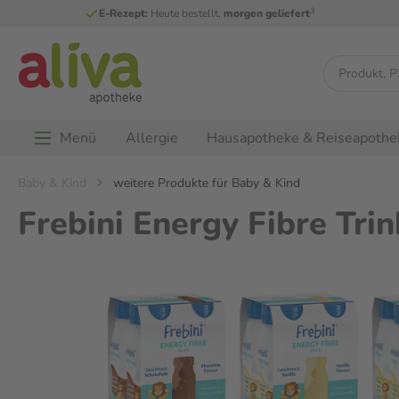
3
E-Rezept:
Heute bestellt,
morgen geliefert
Menü
Allergie
Hausapotheke & Reiseapothe
Baby & Kind
weitere Produkte für Baby & Kind
Frebini Energy Fibre Tr