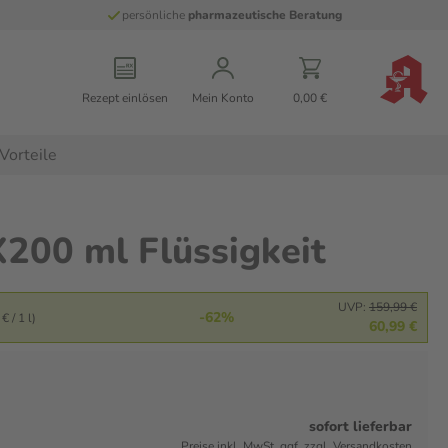
persönliche
pharmazeutische Beratung
Rezept einlösen
Mein Konto
0,00 €
Vorteile
X200 ml Flüssigkeit
UVP:
159,99 €
-62%
€ / 1 l)
60,99 €
sofort lieferbar
Preise inkl. MwSt. ggf. zzgl. Versandkosten