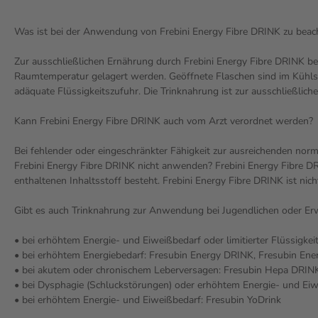
Was ist bei der Anwendung von Frebini Energy Fibre DRINK zu beac
Zur ausschließlichen Ernährung durch Frebini Energy Fibre DRINK be
Raumtemperatur gelagert werden. Geöffnete Flaschen sind im Kühlsch
adäquate Flüssigkeitszufuhr. Die Trinknahrung ist zur ausschließlic
Kann Frebini Energy Fibre DRINK auch vom Arzt verordnet werden?
Bei fehlender oder eingeschränkter Fähigkeit zur ausreichenden no
Frebini Energy Fibre DRINK nicht anwenden? Frebini Energy Fibre DRIN
enthaltenen Inhaltsstoff besteht. Frebini Energy Fibre DRINK ist nic
Gibt es auch Trinknahrung zur Anwendung bei Jugendlichen oder Er
• bei erhöhtem Energie- und Eiweißbedarf oder limitierter Flüssigke
• bei erhöhtem Energiebedarf: Fresubin Energy DRINK, Fresubin Ene
• bei akutem oder chronischem Leberversagen: Fresubin Hepa DRIN
• bei Dysphagie (Schluckstörungen) oder erhöhtem Energie- und Ei
• bei erhöhtem Energie- und Eiweißbedarf: Fresubin YoDrink