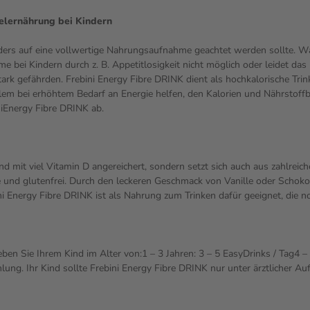
lernährung bei Kindern
rs auf eine vollwertige Nahrungsaufnahme geachtet werden sollte. Wäh
bei Kindern durch z. B. Appetitlosigkeit nicht möglich oder leidet da
tark gefährden. Frebini Energy Fibre DRINK dient als hochkalorische T
lem bei erhöhtem Bedarf an Energie helfen, den Kalorien und Nährstoffb
niEnergy Fibre DRINK ab.
 und mit viel Vitamin D angereichert, sondern setzt sich auch aus zahlre
e und glutenfrei. Durch den leckeren Geschmack von Vanille oder Schoko
bini Energy Fibre DRINK ist als Nahrung zum Trinken dafür geeignet, die
en Sie Ihrem Kind im Alter von:1 – 3 Jahren: 3 – 5 EasyDrinks / Tag4 – 6
hlung. Ihr Kind sollte Frebini Energy Fibre DRINK nur unter ärztlicher 