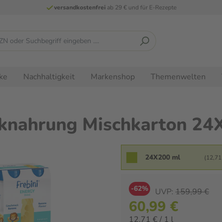
versandkostenfrei
ab 29 € und für E-Rezepte
ke
Nachhaltigkeit
Markenshop
Themenwelten
inknahrung Mischkarton 24
24X200 ml
(12,71 
-62%
UVP:
159,99 €
60,99 €
12,71 € / 1 l