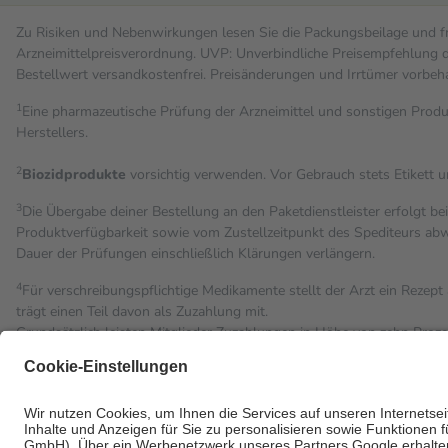
Zu Risiken und Nebenwirkungen lesen Sie die Packungsbeilage und fra
Arzneimittelpreisverordnung. UVP: Unverbindliche Preisempfehlung de
Bestell­wert versand­kosten­frei. Preisänderungen und Irrtümer vorbeh
1
Eine pharmazeutische Prüfung der Arzneimittel und sonstigen Pro
Herstellers.
2
Biozidprodukte
vorsichtig verwenden. Vor Gebrauch stets Etikett 
3
Die Übergabe deiner Bestellung an den Paketdienstleister erfolgt be
Produktverfügbarkeit sowie vom Zustellzeitpunkt des Spediteurs abwe
Dauer der Prüfungen einschließlich Klärungen verlängern.
4
Für verschreibungspflichtige Medikamente stellt der Arzt ein Rezept 
trägt einen Teil davon als Zuzahlung mit.
Grundsätzlich leisten Mitglieder Zuzahlungen in Höhe von zehn Proz
Leistung zu entrichten.
Diese Regeln gelten grundsätzlich auch für Online-Apotheken.
Bei Heilmitteln und häuslicher Krankenpflege beträgt die Zuzahlung 
Um das Engagement der Versicherten für ihre eigene Gesundheit zu st
• Kindern und Jugendlichen bis zum vollendeten 18. Lebensjahr mit