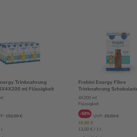
Energy Trinknahrung
Frebini Energy Fibre
X4X200 ml Flüssigkeit
Trinknahrung Schokolad
ml Flüssigkeit
ml
4X200 ml
Flüssigkeit
-58%
P:
152,99 €
UVP:
25,50 €
10,80 €
 l
13,50 € / 1 l