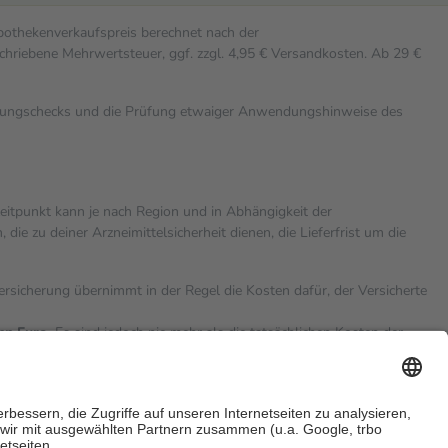
Apothekenverkaufspreis berechnet nach der
chriebene Mehrwertsteuer, ggf. zzgl. 4,95 € Versandkosten. Ab 29 €
rkungschecks und die Prüfung etwaiger Anwendungshinweise des
zeitpunkt kann je nach Region und in Abhängigkeit der
 zu deiner Arzneimittelsicherheit dienen, die Lieferfrist um die
versicherung übernimmt in der Regel die Kosten dafür, der Versicherte
hn Euro.
Es sind jedoch nie mehr als die tatsächlichen Kosten der
eine Zuzahlungen
an bei: