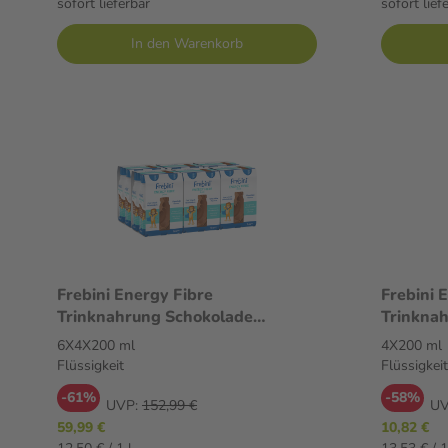
sofort lieferbar
sofort lief
In den Warenkorb
Frebini Energy Fibre
Frebini 
Trinknahrung Schokolade
Trinknah
6X4X200 ml Flüssigkeit
Flüssigke
6X4X200 ml
4X200 ml
Flüssigkeit
Flüssigkeit
-61%
-58%
UVP:
152,99 €
UV
59,99 €
10,82 €