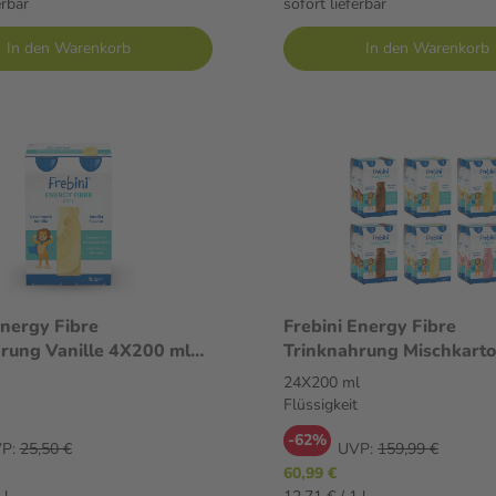
erbar
sofort lieferbar
In den Warenkorb
In den Warenkorb
Energy Fibre
Frebini Energy Fibre
rung Vanille 4X200 ml
Trinknahrung Mischkart
it
24X200 ml Flüssigkeit
24X200 ml
Flüssigkeit
-62%
P:
25,50 €
UVP:
159,99 €
60,99 €