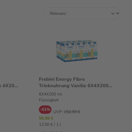
Frebini Energy Fibre
e 4X200
Trinknahrung Vanille 6X4X200
ml Flüssigkeit
6X4X200 ml
Flüssigkeit
-61%
UVP:
152,99 €
59,99 €
12,50 € / 1 l