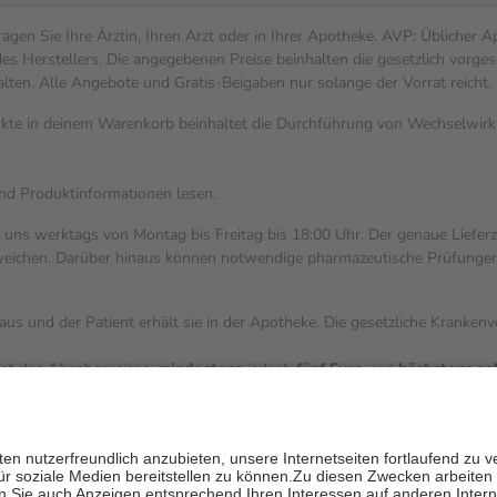
gen Sie Ihre Ärztin, Ihren Arzt oder in Ihrer Apotheke. AVP: Üblicher 
s Herstellers. Die angegebenen Preise beinhalten die gesetzlich vorges
alten. Alle Angebote und Gratis-Beigaben nur solange der Vorrat reicht.
dukte in deinem Warenkorb beinhaltet die Durchführung von Wechselwi
und Produktinformationen lesen.
i uns werktags von Montag bis Freitag bis 18:00 Uhr. Der genaue Liefer
ichen. Darüber hinaus können notwendige pharmazeutische Prüfungen, die
aus und der Patient erhält sie in der Apotheke. Die gesetzliche Kranken
ent des Abgabepreises,
mindestens
jedoch
fünf Euro
und
höchstens ze
zehn Prozent der Kosten sowie zehn Euro je Verordnung.
ärken und die besondere Stellung der Familie zu unterstützen, fallen
k
 Ausnahme der Fahrkosten