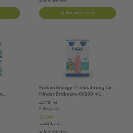
sofort lieferbar
In den Warenkorb
Frebini Energy Trinknahrung für
on
Kinder Erdbeere 4X200 ml
Flüssigkeit
4X200 ml
Flüssigkeit
25,50 €
31,88 € / 1 l
sofort lieferbar