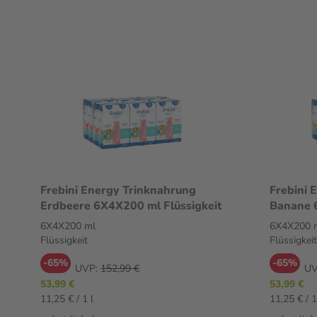
Frebini Energy Trinknahrung
Frebini 
Erdbeere 6X4X200 ml Flüssigkeit
Banane 6
6X4X200 ml
6X4X200 
Flüssigkeit
Flüssigkeit
-65%
-65%
UVP:
152,99 €
UV
53,99 €
53,99 €
11,25 € / 1 l
11,25 € / 1