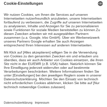
Grundsätzlich leisten Mitglieder Zuzahlungen in Höhe von zehn
Prozent des Abgabepreises,
mindestens
jedoch
fünf Euro
und
höchstens zehn Euro.
Es sind jedoch nie mehr als die
tatsächlichen Kosten der Leistung zu entrichten.
Diese Regeln gelten grundsätzlich auch für Online-Apotheken.
Bei Heilmitteln und häuslicher Krankenpflege beträgt die
Zuzahlung zehn Prozent der Kosten sowie zehn Euro je
Verordnung.
Um das Engagement der Versicherten für ihre eigene Gesundheit
zu stärken und die besondere Stellung der Familie zu unterstützen,
fallen
keine Zuzahlungen
an bei:
• Kindern und Jugendlichen bis zum vollendeten 18. Lebensjahr
mit Ausnahme der Fahrkosten
• Untersuchungen zur Vorsorge und Früherkennung, die von der
GKV getragen werden
• empfohlenen Schutzimpfungen
• Harn- und Blutteststreifen
Wir nutzen Trusted Shops als unabhängigen Dienstleister für die
Einholung von Bewertungen. Trusted Shops hat Maßnahmen
getroffen, um sicherzustellen, dass es sich um echte Bewertungen
handelt. Mehr Informationen findest du hier: