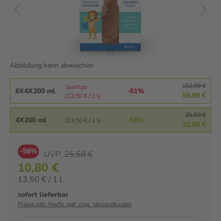
Abbildung kann abweichen
152,99 €
Spartipp
6X4X200 ml
-61%
59,99 €
(12,50 € / 1 l)
25,50 €
4X200 ml
-58%
(13,50 € / 1 l)
10,80 €
-58%
UVP:
25,50 €
10,80 €
13,50 € / 1 l
sofort lieferbar
Preise inkl. MwSt. ggf. zzgl. Versandkosten