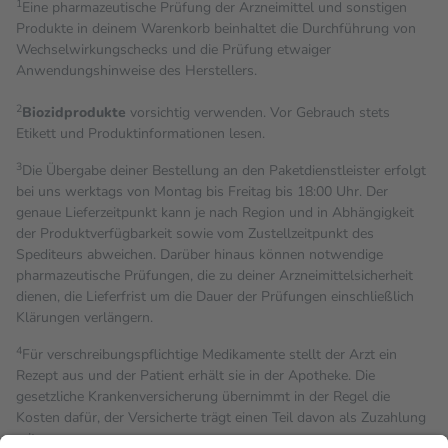
1
Eine pharmazeutische Prüfung der Arzneimittel und sonstigen
Produkte in deinem Warenkorb beinhaltet die Durchführung von
Wechselwirkungschecks und die Prüfung etwaiger
Anwendungshinweise des Herstellers.
2
Biozidprodukte
vorsichtig verwenden. Vor Gebrauch stets
Etikett und Produktinformationen lesen.
3
Die Übergabe deiner Bestellung an den Paketdienstleister erfolgt
bei uns werktags von Montag bis Freitag bis 18:00 Uhr. Der
genaue Lieferzeitpunkt kann je nach Region und in Abhängigkeit
der Produktverfügbarkeit sowie vom Zustellzeitpunkt des
Spediteurs abweichen. Darüber hinaus können notwendige
pharmazeutische Prüfungen, die zu deiner Arzneimittelsicherheit
dienen, die Lieferfrist um die Dauer der Prüfungen einschließlich
Klärungen verlängern.
4
Für verschreibungspflichtige Medikamente stellt der Arzt ein
Rezept aus und der Patient erhält sie in der Apotheke. Die
gesetzliche Krankenversicherung übernimmt in der Regel die
Kosten dafür, der Versicherte trägt einen Teil davon als Zuzahlung
mit.