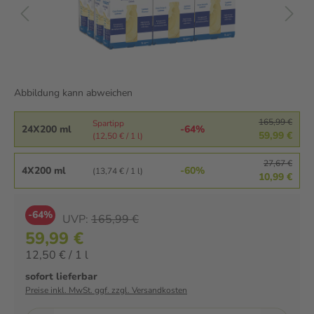
Abbildung kann abweichen
165,99 €
Spartipp
24X200 ml
-64%
59,99 €
(12,50 € / 1 l)
27,67 €
4X200 ml
-60%
(13,74 € / 1 l)
10,99 €
-64%
UVP:
165,99 €
59,99 €
12,50 € / 1 l
sofort lieferbar
Preise inkl. MwSt. ggf. zzgl. Versandkosten