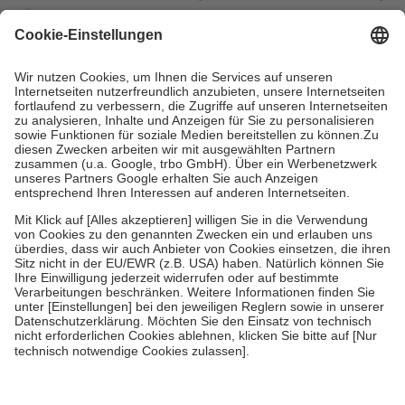
mit.
Grundsätzlich leisten Mitglieder Zuzahlungen in Höhe von zehn
Prozent des Abgabepreises,
mindestens
jedoch
fünf Euro
und
höchstens zehn Euro.
Es sind jedoch nie mehr als die
tatsächlichen Kosten der Leistung zu entrichten.
Diese Regeln gelten grundsätzlich auch für Online-Apotheken.
Bei Heilmitteln und häuslicher Krankenpflege beträgt die
Zuzahlung zehn Prozent der Kosten sowie zehn Euro je
Verordnung.
Um das Engagement der Versicherten für ihre eigene Gesundheit
zu stärken und die besondere Stellung der Familie zu unterstützen,
fallen
keine Zuzahlungen
an bei:
• Kindern und Jugendlichen bis zum vollendeten 18. Lebensjahr
mit Ausnahme der Fahrkosten
• Untersuchungen zur Vorsorge und Früherkennung, die von der
GKV getragen werden
• empfohlenen Schutzimpfungen
• Harn- und Blutteststreifen
Wir nutzen Trusted Shops als unabhängigen Dienstleister für die
Einholung von Bewertungen. Trusted Shops hat Maßnahmen