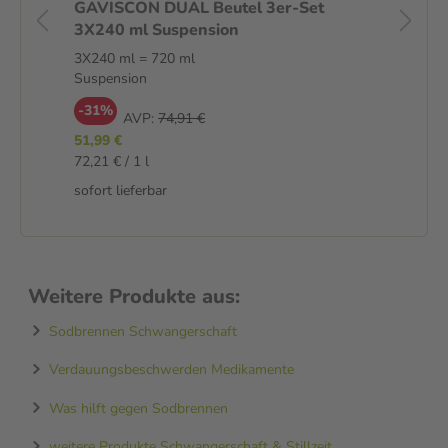
GAVISCON DUAL Beutel 3er-Set
GA
3X240 ml Suspension
3X240 ml = 720 ml
1 S
Suspension
-
-31%
AVP:
74,91 €
35
51,99 €
sof
72,21 € / 1 l
sofort lieferbar
Weitere Produkte aus:
Sodbrennen Schwangerschaft
Verdauungsbeschwerden Medikamente
Was hilft gegen Sodbrennen
weitere Produkte Schwangerschaft & Stillzeit