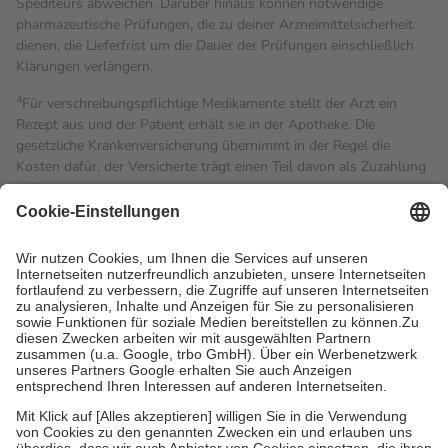
Spediteurs abweichen. Darüber hinaus können notwendige
pharmazeutische Prüfungen, die zu deiner Arzneimittelsicherheit
dienen, die Lieferfrist um die Dauer der Prüfungen einschließlich
Klärungen verlängern.
4
Für verschreibungspflichtige Medikamente stellt der Arzt ein
Rezept aus und der Patient erhält sie in der Apotheke. Die
gesetzliche Krankenversicherung übernimmt in der Regel die
Kosten dafür, der Versicherte trägt einen Teil davon als Zuzahlung
mit.
Grundsätzlich leisten Mitglieder Zuzahlungen in Höhe von zehn
Prozent des Abgabepreises,
mindestens
jedoch
fünf Euro
und
höchstens zehn Euro.
Es sind jedoch nie mehr als die
tatsächlichen Kosten der Leistung zu entrichten.
Diese Regeln gelten grundsätzlich auch für Online-Apotheken.
Bei Heilmitteln und häuslicher Krankenpflege beträgt die
Zuzahlung zehn Prozent der Kosten sowie zehn Euro je
Verordnung.
Um das Engagement der Versicherten für ihre eigene Gesundheit
zu stärken und die besondere Stellung der Familie zu unterstützen,
fallen
keine Zuzahlungen
an bei:
• Kindern und Jugendlichen bis zum vollendeten 18. Lebensjahr