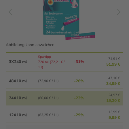
Abbildung kann abweichen
Spartipp
74,91 €
3X240 ml
-31%
720 ml (72,21 € /
51,99 €
1 l)
47,10 €
48X10 ml
-26%
(72,90 € / 1 l)
34,99 €
24,97 €
24X10 ml
-23%
(80,00 € / 1 l)
19,20 €
13,99 €
12X10 ml
-29%
(83,25 € / 1 l)
9,99 €