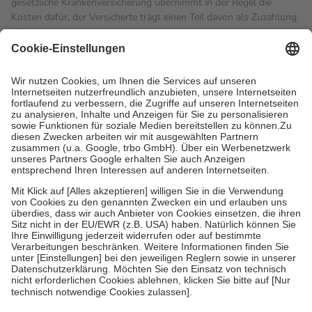
gesetzliche Krankenversicherung übernimmt in der Regel die
Kosten dafür, der Versicherte trägt einen Teil davon als Zuzahlung
mit.
Grundsätzlich leisten Mitglieder Zuzahlungen in Höhe von zehn
Prozent des Abgabepreises,
mindestens
jedoch
fünf Euro
und
höchstens zehn Euro.
Es sind jedoch nie mehr als die
tatsächlichen Kosten der Leistung zu entrichten.
Diese Regeln gelten grundsätzlich auch für Online-Apotheken.
Bei Heilmitteln und häuslicher Krankenpflege beträgt die
Zuzahlung zehn Prozent der Kosten sowie zehn Euro je
Verordnung.
Um das Engagement der Versicherten für ihre eigene Gesundheit
zu stärken und die besondere Stellung der Familie zu unterstützen,
fallen
keine Zuzahlungen
an bei:
• Kindern und Jugendlichen bis zum vollendeten 18. Lebensjahr
mit Ausnahme der Fahrkosten
• Untersuchungen zur Vorsorge und Früherkennung, die von der
GKV getragen werden
• empfohlenen Schutzimpfungen
• Harn- und Blutteststreifen
Wir nutzen Trusted Shops als unabhängigen Dienstleister für die