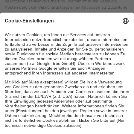
gesetzliche Krankenversicherung übernimmt in der Regel die
Kosten dafür, der Versicherte trägt einen Teil davon als Zuzahlung
mit.
Grundsätzlich leisten Mitglieder Zuzahlungen in Höhe von zehn
Prozent des Abgabepreises,
mindestens
jedoch
fünf Euro
und
höchstens zehn Euro.
Es sind jedoch nie mehr als die
tatsächlichen Kosten der Leistung zu entrichten.
Diese Regeln gelten grundsätzlich auch für Online-Apotheken.
Bei Heilmitteln und häuslicher Krankenpflege beträgt die
Zuzahlung zehn Prozent der Kosten sowie zehn Euro je
Verordnung.
Um das Engagement der Versicherten für ihre eigene Gesundheit
zu stärken und die besondere Stellung der Familie zu unterstützen,
fallen
keine Zuzahlungen
an bei:
• Kindern und Jugendlichen bis zum vollendeten 18. Lebensjahr
mit Ausnahme der Fahrkosten
• Untersuchungen zur Vorsorge und Früherkennung, die von der
GKV getragen werden
• empfohlenen Schutzimpfungen
• Harn- und Blutteststreifen
Wir nutzen Trusted Shops als unabhängigen Dienstleister für die