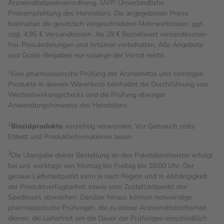
Arzneimittelpreisverordnung. UVP: Unverbindliche
Preisempfehlung des Herstellers. Die angegebenen Preise
beinhalten die gesetzlich vorgeschriebene Mehrwertsteuer, ggf.
zzgl. 4,95 € Versandkosten. Ab 29 € Bestell­wert versand­kosten­
frei. Preisänderungen und Irrtümer vorbehalten. Alle Angebote
und Gratis-Beigaben nur solange der Vorrat reicht.
1
Eine pharmazeutische Prüfung der Arzneimittel und sonstigen
Produkte in deinem Warenkorb beinhaltet die Durchführung von
Wechselwirkungschecks und die Prüfung etwaiger
Anwendungshinweise des Herstellers.
2
Biozidprodukte
vorsichtig verwenden. Vor Gebrauch stets
Etikett und Produktinformationen lesen.
3
Die Übergabe deiner Bestellung an den Paketdienstleister erfolgt
bei uns werktags von Montag bis Freitag bis 18:00 Uhr. Der
genaue Lieferzeitpunkt kann je nach Region und in Abhängigkeit
der Produktverfügbarkeit sowie vom Zustellzeitpunkt des
Spediteurs abweichen. Darüber hinaus können notwendige
pharmazeutische Prüfungen, die zu deiner Arzneimittelsicherheit
dienen, die Lieferfrist um die Dauer der Prüfungen einschließlich