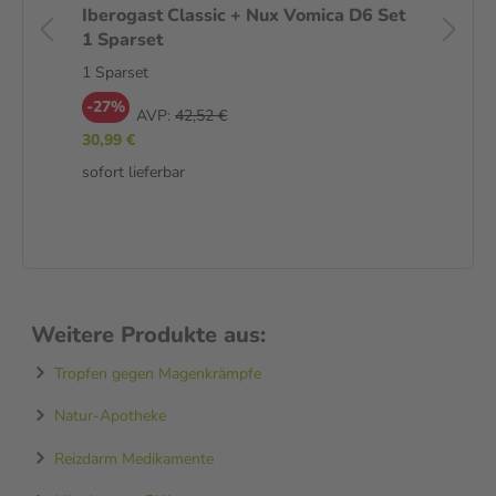
Iberogast Classic + Nux Vomica D6 Set
Ib
1 Sparset
Fl
2X
1 Sparset
Fl
-27%
AVP:
42,52 €
-
30,99 €
46
sofort lieferbar
469
sof
Weitere Produkte aus:
Tropfen gegen Magenkrämpfe
Natur-Apotheke
Reizdarm Medikamente