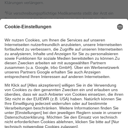
Klärungen verlängern.
4
Für verschreibungspflichtige Medikamente stellt der Arzt ein
Rezept aus und der Patient erhält sie in der Apotheke. Die
gesetzliche Krankenversicherung übernimmt in der Regel die
Kosten dafür, der Versicherte trägt einen Teil davon als Zuzahlung
mit.
Grundsätzlich leisten Mitglieder Zuzahlungen in Höhe von zehn
Prozent des Abgabepreises,
mindestens
jedoch
fünf Euro
und
höchstens zehn Euro.
Es sind jedoch nie mehr als die
tatsächlichen Kosten der Leistung zu entrichten.
Diese Regeln gelten grundsätzlich auch für Online-Apotheken.
Bei Heilmitteln und häuslicher Krankenpflege beträgt die
Zuzahlung zehn Prozent der Kosten sowie zehn Euro je
Verordnung.
Um das Engagement der Versicherten für ihre eigene Gesundheit
zu stärken und die besondere Stellung der Familie zu unterstützen,
fallen
keine Zuzahlungen
an bei:
• Kindern und Jugendlichen bis zum vollendeten 18. Lebensjahr
mit Ausnahme der Fahrkosten
• Untersuchungen zur Vorsorge und Früherkennung, die von der
GKV getragen werden