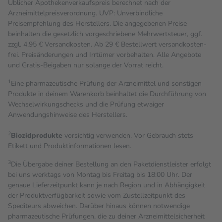
Üblicher Apothekenverkaufspreis berechnet nach der
Arzneimittelpreisverordnung. UVP: Unverbindliche
Preisempfehlung des Herstellers. Die angegebenen Preise
beinhalten die gesetzlich vorgeschriebene Mehrwertsteuer, ggf.
zzgl. 4,95 € Versandkosten. Ab 29 € Bestell­wert versand­kosten­
frei. Preisänderungen und Irrtümer vorbehalten. Alle Angebote
und Gratis-Beigaben nur solange der Vorrat reicht.
1
Eine pharmazeutische Prüfung der Arzneimittel und sonstigen
Produkte in deinem Warenkorb beinhaltet die Durchführung von
Wechselwirkungschecks und die Prüfung etwaiger
Anwendungshinweise des Herstellers.
2
Biozidprodukte
vorsichtig verwenden. Vor Gebrauch stets
Etikett und Produktinformationen lesen.
3
Die Übergabe deiner Bestellung an den Paketdienstleister erfolgt
bei uns werktags von Montag bis Freitag bis 18:00 Uhr. Der
genaue Lieferzeitpunkt kann je nach Region und in Abhängigkeit
der Produktverfügbarkeit sowie vom Zustellzeitpunkt des
Spediteurs abweichen. Darüber hinaus können notwendige
pharmazeutische Prüfungen, die zu deiner Arzneimittelsicherheit