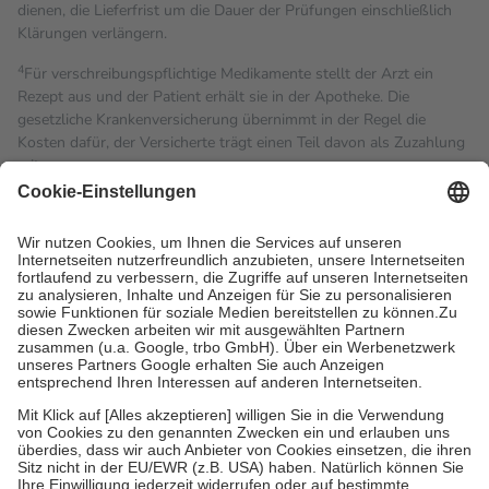
dienen, die Lieferfrist um die Dauer der Prüfungen einschließlich
Klärungen verlängern.
4
Für verschreibungspflichtige Medikamente stellt der Arzt ein
Rezept aus und der Patient erhält sie in der Apotheke. Die
gesetzliche Krankenversicherung übernimmt in der Regel die
Kosten dafür, der Versicherte trägt einen Teil davon als Zuzahlung
mit.
Grundsätzlich leisten Mitglieder Zuzahlungen in Höhe von zehn
Prozent des Abgabepreises,
mindestens
jedoch
fünf Euro
und
höchstens zehn Euro.
Es sind jedoch nie mehr als die
tatsächlichen Kosten der Leistung zu entrichten.
Diese Regeln gelten grundsätzlich auch für Online-Apotheken.
Bei Heilmitteln und häuslicher Krankenpflege beträgt die
Zuzahlung zehn Prozent der Kosten sowie zehn Euro je
Verordnung.
Um das Engagement der Versicherten für ihre eigene Gesundheit
zu stärken und die besondere Stellung der Familie zu unterstützen,
fallen
keine Zuzahlungen
an bei:
• Kindern und Jugendlichen bis zum vollendeten 18. Lebensjahr
mit Ausnahme der Fahrkosten
• Untersuchungen zur Vorsorge und Früherkennung, die von der