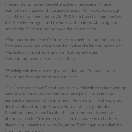
Preisempfehlung des Herstellers. Die angegebenen Preise
beinhalten die gesetzlich vorgeschriebene Mehrwertsteuer, ggf.
zzgl. 4,95 € Versandkosten. Ab 29 € Bestell­wert versand­kosten­
frei. Preisänderungen und Irrtümer vorbehalten. Alle Angebote
und Gratis-Beigaben nur solange der Vorrat reicht.
1
Eine pharmazeutische Prüfung der Arzneimittel und sonstigen
Produkte in deinem Warenkorb beinhaltet die Durchführung von
Wechselwirkungschecks und die Prüfung etwaiger
Anwendungshinweise des Herstellers.
2
Biozidprodukte
vorsichtig verwenden. Vor Gebrauch stets
Etikett und Produktinformationen lesen.
3
Die Übergabe deiner Bestellung an den Paketdienstleister erfolgt
bei uns werktags von Montag bis Freitag bis 18:00 Uhr. Der
genaue Lieferzeitpunkt kann je nach Region und in Abhängigkeit
der Produktverfügbarkeit sowie vom Zustellzeitpunkt des
Spediteurs abweichen. Darüber hinaus können notwendige
pharmazeutische Prüfungen, die zu deiner Arzneimittelsicherheit
dienen, die Lieferfrist um die Dauer der Prüfungen einschließlich
Klärungen verlängern.