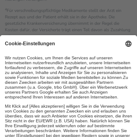
4
Für verschreibungspflichtige Medikamente stellt der Arzt ein
Rezept aus und der Patient erhält sie in der Apotheke. Die
gesetzliche Krankenversicherung übernimmt in der Regel die
Kosten dafür, der Versicherte trägt einen Teil davon als Zuzahlung
mit.
Grundsätzlich leisten Mitglieder Zuzahlungen in Höhe von zehn
Prozent des Abgabepreises,
mindestens
jedoch
fünf Euro
und
höchstens zehn Euro.
Es sind jedoch nie mehr als die
tatsächlichen Kosten der Leistung zu entrichten.
Diese Regeln gelten grundsätzlich auch für Online-Apotheken.
Bei Heilmitteln und häuslicher Krankenpflege beträgt die
Zuzahlung zehn Prozent der Kosten sowie zehn Euro je
Verordnung.
Um das Engagement der Versicherten für ihre eigene Gesundheit
zu stärken und die besondere Stellung der Familie zu unterstützen,
fallen
keine Zuzahlungen
an bei:
• Kindern und Jugendlichen bis zum vollendeten 18. Lebensjahr
mit Ausnahme der Fahrkosten
• Untersuchungen zur Vorsorge und Früherkennung, die von der
GKV getragen werden