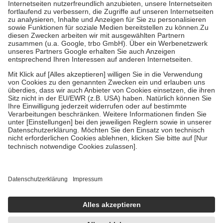
tatsächlichen Kosten der Leistung zu entrichten.
Diese Regeln gelten grundsätzlich auch für Online-Apotheken.
Bei Heilmitteln und häuslicher Krankenpflege beträgt die
Zuzahlung zehn Prozent der Kosten sowie zehn Euro je
Verordnung.
Um das Engagement der Versicherten für ihre eigene Gesundheit
zu stärken und die besondere Stellung der Familie zu unterstützen,
fallen
keine Zuzahlungen
an bei:
• Kindern und Jugendlichen bis zum vollendeten 18. Lebensjahr
mit Ausnahme der Fahrkosten
• Untersuchungen zur Vorsorge und Früherkennung, die von der
GKV getragen werden
• empfohlenen Schutzimpfungen
• Harn- und Blutteststreifen
Wir nutzen Trusted Shops als unabhängigen Dienstleister für die
Einholung von Bewertungen. Trusted Shops hat Maßnahmen
getroffen, um sicherzustellen, dass es sich um echte Bewertungen
handelt. Mehr Informationen findest du hier:
https://help.etrusted.com/hc/de/articles/4419944605341
Einige Bilder und Inhalte wurden unter Zuhilfenahme künstlicher