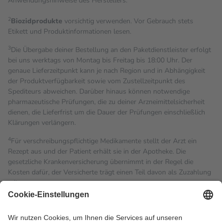
Anwendungshinweise des Herstellers.
2
Biozidprodukte
vorsichtig verwenden. Vor Gebrauch stets
Etikett und Produktinformationen lesen.
3
Die Übergabe deiner Bestellung an den Paketdienstleister erfolgt
bei uns werktags von Montag bis Freitag bis 18:00 Uhr. Der
genaue Lieferzeitpunkt kann je nach Region und in Abhängigkeit
der Produktverfügbarkeit sowie vom Zustellzeitpunkt des
Spediteurs abweichen. Darüber hinaus können notwendige
pharmazeutische Prüfungen, die zu deiner Arzneimittelsicherheit
dienen, die Lieferfrist um die Dauer der Prüfungen einschließlich
Klärungen verlängern.
4
Für verschreibungspflichtige Medikamente stellt der Arzt ein
Rezept aus und der Patient erhält sie in der Apotheke. Die
gesetzliche Krankenversicherung übernimmt in der Regel die
Kosten dafür, der Versicherte trägt einen Teil davon als Zuzahlung
mit.
Grundsätzlich leisten Mitglieder Zuzahlungen in Höhe von zehn
Prozent des Abgabepreises,
mindestens
jedoch
fünf Euro
und
höchstens zehn Euro.
Es sind jedoch nie mehr als die