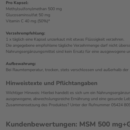
Pro Kapsel:
Methylsulfonylmethan 500 mg
Glucosaminsulfat 50 mg
Vitamin C 40 mg (50%)*
Verzehrempfehlung:
1 x täglich eine Kapsel unzerkaut mit etwas Flüssigkeit verzehren.
Die angegebene empfohlene tägliche Verzehrmenge darf nicht übersc
Nahrungsergänzungsmittel sind kein Ersatz für eine ausgewogene 
Aufbewahrung:
Bei Raumtemperatur, trocken, stets verschlossen und außerhalb der 
Hinweistexte und Pflichtangaben
Wichtiger Hinweis: Hierbei handelt es sich um ein Nahrungsergänzun
ausgewogene, abwechslungsreiche Ernährung und eine gesunde Leben
Zusammensetzung des Produktes? Unter der Rufnummer 05424 809 2
Kundenbewertungen: MSM 500 mg+Gl