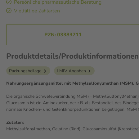
Persönliche pharmazeutische Beratung
Vielfältige Zahlarten
PZN: 03383711
Produktdetails/Produktinformation
Packungsbeilage
LMIV Angaben
Nahrungsergänzungsmittel mit Methylsulfonylmethan (MSM), Gl
Die organische Schwefelverbindung MSM (= MethylSulfonylMethan) ko
Glucosamin ist ein Aminozucker, der z.B. als Bestandteil des Binde
normale Knochen- und Gelenkknorpelfunktionen beigetragen. MSM 5
Zutaten:
Methylsulfonylmethan, Gelatine (Rind), Glucosaminsulfat (Krebstiere