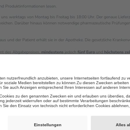
und Produktinformationen lesen.
i uns werktags von Montag bis Freitag bis 18:00 Uhr. Der genaue Liefer
ichen. Darüber hinaus können notwendige pharmazeutische Prüfungen, die
aus und der Patient erhält sie in der Apotheke. Die gesetzliche Kranken
ent des Abgabepreises,
mindestens
jedoch
fünf Euro
und
höchstens ze
zehn Prozent der Kosten sowie zehn Euro je Verordnung.
ärken und die besondere Stellung der Familie zu unterstützen, fallen
k
 Ausnahme der Fahrkosten
V getragen werden
inholung von Bewertungen. Trusted Shops hat Maßnahmen getroffen, um 
les/4419944605341
igenz erstellt.