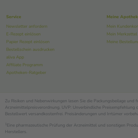
Service
Meine Apothe
Newsletter anfordern
Mein Kundenko
E-Rezept einlösen
Mein Merkzettel
Papier Rezept einlösen
Meine Bestellu
Bestellschein ausdrucken
aliva App
Affiliate Programm
Apotheken-Ratgeber
Zu Risiken und Nebenwirkungen lesen Sie die Packungsbeilage und fra
Arzneimittelpreisverordnung. UVP: Unverbindliche Preisempfehlung de
Bestell­wert versand­kosten­frei. Preisänderungen und Irrtümer vorbeh
1
Eine pharmazeutische Prüfung der Arzneimittel und sonstigen Pro
Herstellers.