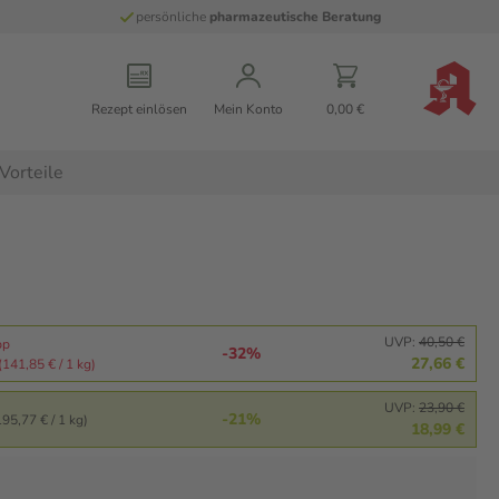
persönliche
pharmazeutische Beratung
Rezept einlösen
Mein Konto
0,00 €
Vorteile
UVP:
40,50 €
pp
-32%
27,66 €
(141,85 € / 1 kg)
UVP:
23,90 €
-21%
195,77 € / 1 kg)
18,99 €