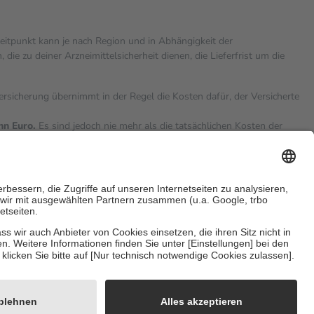
zeitpunkt kann je nach Region und in Abhängigkeit der
 zu deiner Arzneimittelsicherheit dienen, die Lieferfrist um die
versicherung übernimmt in der Regel die Kosten dafür, der Versicherte
hn Euro.
Es sind jedoch nie mehr als die tatsächlichen Kosten der
eine Zuzahlungen
an bei:
sicherzustellen, dass es sich um echte Bewertungen handelt. Mehr