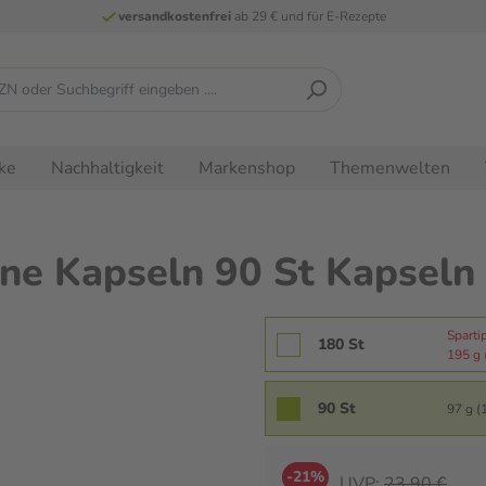
versandkostenfrei
ab 29 € und für E-Rezepte
ke
Nachhaltigkeit
Markenshop
Themenwelten
e Kapseln 90 St Kapseln
Sparti
180 St
195 g 
90 St
97 g (
-21%
UVP:
23,90 €