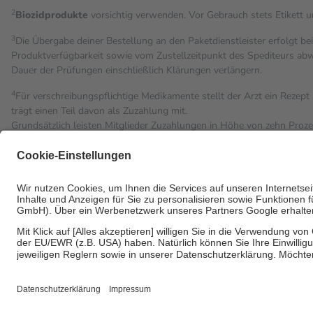
2
Biozidprodukte
vorsichtig verwenden. Vor Gebrauch stets Etikett 
3
Die Übergabe deiner Bestellung an den Paketdienstleister erfolgt be
Produktverfügbarkeit sowie vom Zustellzeitpunkt des Spediteurs abwe
Dauer der Prüfungen einschließlich Klärungen verlängern.
4
Für verschreibungspflichtige Medikamente stellt der Arzt ein Rezept 
trägt einen Teil davon als Zuzahlung mit.
Grundsätzlich leisten Mitglieder Zuzahlungen in Höhe von zehn Proz
Leistung zu entrichten.
Diese Regeln gelten grundsätzlich auch für Online-Apotheken.
Bei Heilmitteln und häuslicher Krankenpflege beträgt die Zuzahlung 
Um das Engagement der Versicherten für ihre eigene Gesundheit zu st
• Kindern und Jugendlichen bis zum vollendeten 18. Lebensjahr mit
• Untersuchungen zur Vorsorge und Früherkennung, die von der GK
• empfohlenen Schutzimpfungen
• Harn- und Blutteststreifen
Wir nutzen Trusted Shops als unabhängigen Dienstleister für die E
Informationen findest du hier: https://help.etrusted.com/hc/de/artic
Einige Bilder und Inhalte wurden unter Zuhilfenahme künstlicher Intell