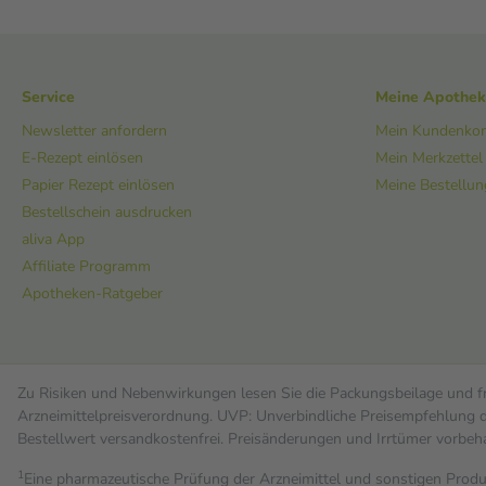
Service
Meine Apothe
Newsletter anfordern
Mein Kundenko
E-Rezept einlösen
Mein Merkzettel
Papier Rezept einlösen
Meine Bestellu
Bestellschein ausdrucken
aliva App
Affiliate Programm
Apotheken-Ratgeber
Zu Risiken und Nebenwirkungen lesen Sie die Packungsbeilage und fra
Arzneimittelpreisverordnung. UVP: Unverbindliche Preisempfehlung de
Bestell­wert versand­kosten­frei. Preisänderungen und Irrtümer vorbeh
1
Eine pharmazeutische Prüfung der Arzneimittel und sonstigen Pro