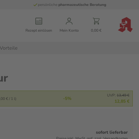
persönliche
pharmazeutische Beratung
Rezept einlösen
Mein Konto
0,00 €
Vorteile
ur
UVP:
13,49 €
-5%
00 € / 1 l)
12,85 €
sofort lieferbar
Preise inkl. MwSt. ggf. zzgl. Versandkosten