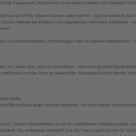
rrhoica), Feigwarzen, Muttermale sowie andere dunkle oder behaarte Ha
lomavirus (HPV). Warzen können jeden treffen – egal in welchem Alter
Stress. Warzen bei Kindern und Jugendlichen sind keine Seltenheit – si
senen.
rten wie Schwimmbädern, Hotelanlagen oder im eigenen Badezimmer – übe
sein. Vor allem aber sind sie ansteckend – ohne eine gezielte Warzenbeha
zu entfernen und das Virus zu bekämpfen. Allerdings können bereits e
enen Stelle
ielten Behandlung gegen Warzen beginnen, um eine weitere Ausbreitung 
uvinol. Unsere Warzentinktur ist ein EU-zertifiziertes Medizinprodukt un
kelt. Der enthaltene Wirkstoff löst die Warze sanft Schicht für Schic