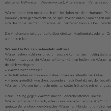
plantaris), Dellwarzen (Wasserwarzen), Alterswarzen (Verruca sebo
Warzen entstehen meist durch eine Infektion mit dem Humanen Papil
Immunsystem geschwächt ist, beispielsweise durch Krankheiten oder 
sich das Virus leichter und schneller übertragen kann als bei Erwach
Die Ansteckung erfolgt häufig über direkten Hautkontakt oder an O
ausbreiten kann.
Warum Du Warzen behandeln solltest
Warzen sehen nicht nur unschön aus, sie können auch richtig lästig 
Warzenmittel oder ein Warzenentferner können helfen, die Warzen 
deutlich verringern:
• Warzen nicht anfassen
• Barfußlaufen vermeiden – insbesondere an öffentlichen Orten
• Hände gründlich waschen, besonders nach Kontakt mit der betroff
Wer seine Warzen behandeln möchte, sollte frühzeitig mit einer gez
Deine Lösung gegen Warzen: nuvinol Warzenentferner Tinktur
Warzen entfernen? Einfach, effektiv und vor allem schmerzfrei* mit n
gezielte Behandlung gewöhnlicher Warzen an Händen und Füßen entwic