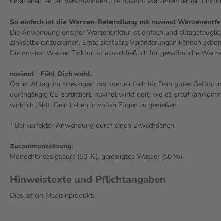
befallenen Zellen verschwinden. Die nuvinol Warzenentferner Tinktur 
So einfach ist die Warzen-Behandlung mit nuvinol Warzenentfe
Die Anwendung unserer Warzentinktur ist einfach und alltagstauglic
Zinksalbe einzucremen. Erste sichtbare Veränderungen können scho
Die nuvinol Warzen Tinktur ist ausschließlich für gewöhnliche Warzen
nuvinol – Fühl Dich wohl.
Ob im Alltag, im stressigen Job oder einfach für Dein gutes Gefühl: 
durchgängig CE-zertifiziert. nuvinol wirkt dort, wo es drauf (an)ko
wirklich zählt: Dein Leben in vollen Zügen zu genießen.
* Bei korrekter Anwendung durch einen Erwachsenen.
Zusammensetzung
:
Monochloressigsäure (50 %), gereinigtes Wasser (50 %).
Hinweistexte und Pflichtangaben
Dies ist ein Medizinprodukt.