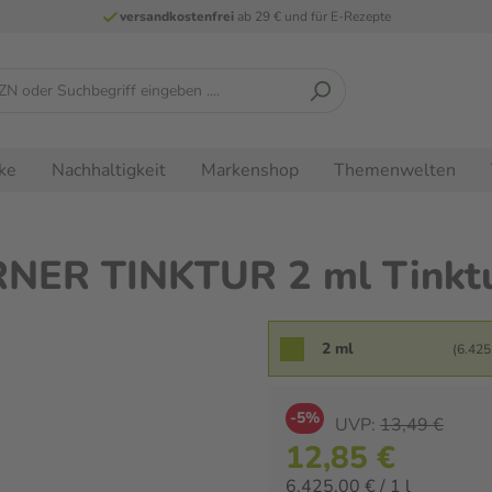
versandkostenfrei
ab 29 € und für E-Rezepte
ke
Nachhaltigkeit
Markenshop
Themenwelten
NER TINKTUR 2 ml Tinkt
2 ml
(6.425,
-5%
UVP:
13,49 €
12,85 €
6.425,00 € / 1 l