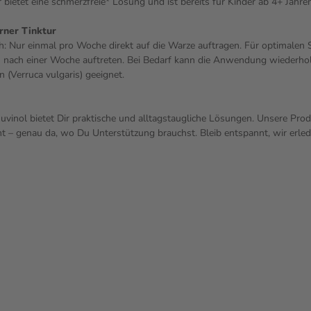
bietet eine schmerzfreie* Lösung und ist bereits für Kinder ab 4+ Jahre
rner Tinktur
h: Nur einmal pro Woche direkt auf die Warze auftragen. Für optimalen 
n nach einer Woche auftreten. Bei Bedarf kann die Anwendung wiederho
 (Verruca vulgaris) geeignet.
nuvinol bietet Dir praktische und alltagstaugliche Lösungen. Unsere Prod
mmt – genau da, wo Du Unterstützung brauchst. Bleib entspannt, wir erle