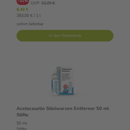
-31%
UVP:
12,25 €
8,49 €
283,00 € / 1 l
sofort lieferbar
In den Warenkorb
Acetocaustin Stielwarzen Entferner 50 ml
Stifte
50 ml
Stifte