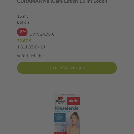
CURAMAR NailCare Lotion 15 ml Lotion
15 ml
Lotion
-8%
UVP:
24,75 €
22,67 €
1.511,33 € / 1 l
sofort lieferbar
In den Warenkorb