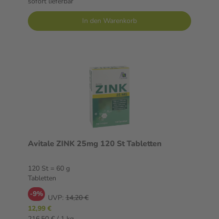
sofort lieferbar
In den Warenkorb
Avitale ZINK 25mg 120 St Tabletten
120 St = 60 g
Tabletten
-9%
UVP:
14,20 €
12,99 €
216,50 € / 1 kg