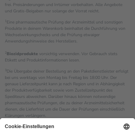
frei. Preisänderungen und Irrtümer vorbehalten. Alle Angebote
und Gratis-Beigaben nur solange der Vorrat reicht.
1
Eine pharmazeutische Prüfung der Arzneimittel und sonstigen
Produkte in deinem Warenkorb beinhaltet die Durchführung von
Wechselwirkungschecks und die Prüfung etwaiger
Anwendungshinweise des Herstellers.
2
Biozidprodukte
vorsichtig verwenden. Vor Gebrauch stets
Etikett und Produktinformationen lesen.
3
Die Übergabe deiner Bestellung an den Paketdienstleister erfolgt
bei uns werktags von Montag bis Freitag bis 18:00 Uhr. Der
genaue Lieferzeitpunkt kann je nach Region und in Abhängigkeit
der Produktverfügbarkeit sowie vom Zustellzeitpunkt des
Spediteurs abweichen. Darüber hinaus können notwendige
pharmazeutische Prüfungen, die zu deiner Arzneimittelsicherheit
dienen, die Lieferfrist um die Dauer der Prüfungen einschließlich
Klärungen verlängern.
4
Für verschreibungspflichtige Medikamente stellt der Arzt ein
Rezept aus und der Patient erhält sie in der Apotheke. Die