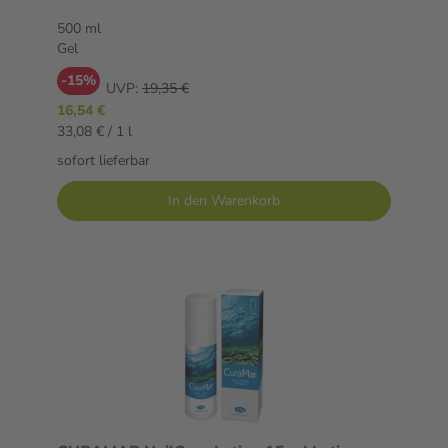
500 ml
Gel
-15%
UVP:
19,35 €
16,54 €
33,08 € / 1 l
sofort lieferbar
In den Warenkorb