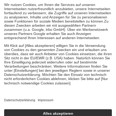
gesetzliche Krankenversicherung übernimmt in der Regel die
Kosten dafür, der Versicherte trägt einen Teil davon als Zuzahlung
mit.
Grundsätzlich leisten Mitglieder Zuzahlungen in Höhe von zehn
Prozent des Abgabepreises,
mindestens
jedoch
fünf Euro
und
höchstens zehn Euro.
Es sind jedoch nie mehr als die
tatsächlichen Kosten der Leistung zu entrichten.
Diese Regeln gelten grundsätzlich auch für Online-Apotheken.
Bei Heilmitteln und häuslicher Krankenpflege beträgt die
Zuzahlung zehn Prozent der Kosten sowie zehn Euro je
Verordnung.
Um das Engagement der Versicherten für ihre eigene Gesundheit
zu stärken und die besondere Stellung der Familie zu unterstützen,
fallen
keine Zuzahlungen
an bei:
• Kindern und Jugendlichen bis zum vollendeten 18. Lebensjahr
mit Ausnahme der Fahrkosten
• Untersuchungen zur Vorsorge und Früherkennung, die von der
GKV getragen werden
• empfohlenen Schutzimpfungen
• Harn- und Blutteststreifen