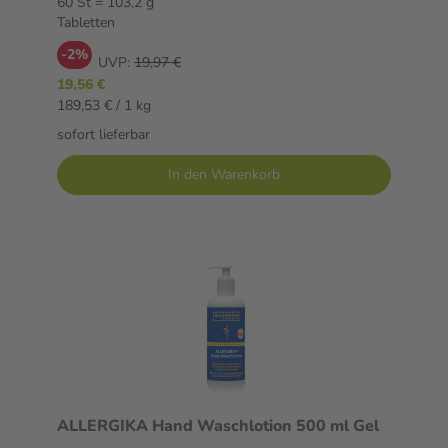
60 St = 103,2 g
Tabletten
-2%
UVP:
19,97 €
19,56 €
189,53 € / 1 kg
sofort lieferbar
In den Warenkorb
ALLERGIKA Hand Waschlotion 500 ml Gel