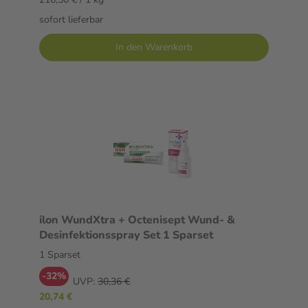
sofort lieferbar
In den Warenkorb
ilon WundXtra + Octenisept Wund- &
Desinfektionsspray Set 1 Sparset
1 Sparset
-32%
UVP:
30,36 €
20,74 €