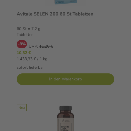
Avitale SELEN 200 60 St Tabletten
60 St = 7,2 g
Tabletten
-8%
UVP:
11,20 €
10,32 €
1.433,33 € / 1 kg
sofort lieferbar
In den Warenkorb
Neu