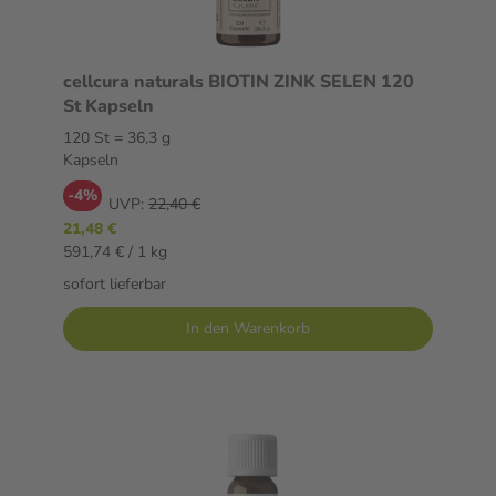
cellcura naturals BIOTIN ZINK SELEN 120
St Kapseln
120 St = 36,3 g
Kapseln
-4%
UVP:
22,40 €
21,48 €
591,74 € / 1 kg
sofort lieferbar
In den Warenkorb