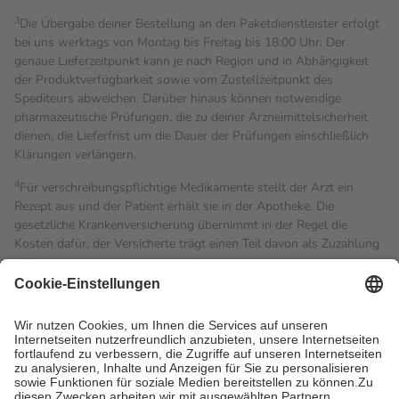
3
Die Übergabe deiner Bestellung an den Paketdienstleister erfolgt
bei uns werktags von Montag bis Freitag bis 18:00 Uhr. Der
genaue Lieferzeitpunkt kann je nach Region und in Abhängigkeit
der Produktverfügbarkeit sowie vom Zustellzeitpunkt des
Spediteurs abweichen. Darüber hinaus können notwendige
pharmazeutische Prüfungen, die zu deiner Arzneimittelsicherheit
dienen, die Lieferfrist um die Dauer der Prüfungen einschließlich
Klärungen verlängern.
4
Für verschreibungspflichtige Medikamente stellt der Arzt ein
Rezept aus und der Patient erhält sie in der Apotheke. Die
gesetzliche Krankenversicherung übernimmt in der Regel die
Kosten dafür, der Versicherte trägt einen Teil davon als Zuzahlung
mit.
Grundsätzlich leisten Mitglieder Zuzahlungen in Höhe von zehn
Prozent des Abgabepreises,
mindestens
jedoch
fünf Euro
und
höchstens zehn Euro.
Es sind jedoch nie mehr als die
tatsächlichen Kosten der Leistung zu entrichten.
Diese Regeln gelten grundsätzlich auch für Online-Apotheken.
Bei Heilmitteln und häuslicher Krankenpflege beträgt die
Zuzahlung zehn Prozent der Kosten sowie zehn Euro je