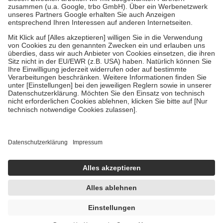
Verordnung.
Um das Engagement der Versicherten für ihre eigene Gesundheit
zu stärken und die besondere Stellung der Familie zu unterstützen,
fallen
keine Zuzahlungen
an bei:
• Kindern und Jugendlichen bis zum vollendeten 18. Lebensjahr
mit Ausnahme der Fahrkosten
• Untersuchungen zur Vorsorge und Früherkennung, die von der
GKV getragen werden
• empfohlenen Schutzimpfungen
• Harn- und Blutteststreifen
Wir nutzen Trusted Shops als unabhängigen Dienstleister für die
Einholung von Bewertungen. Trusted Shops hat Maßnahmen
getroffen, um sicherzustellen, dass es sich um echte Bewertungen
handelt. Mehr Informationen findest du hier:
https://help.etrusted.com/hc/de/articles/4419944605341
Einige Bilder und Inhalte wurden unter Zuhilfenahme künstlicher
Intelligenz erstellt.
UVP:
15,95 €