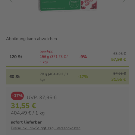
Abbildung kann abweichen
Spartipp
63,95 €
120 St
-9%
156 g (371,73 € /
57,99 €
1 kg)
37,95 €
78 g (404,49 € / 1
60 St
-17%
31,55 €
kg)
-17%
UVP:
37,95 €
31,55 €
404,49 € / 1 kg
sofort lieferbar
Preise inkl. MwSt. ggf. zzgl. Versandkosten