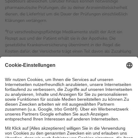
Spediteurs abweichen. Darüber hinaus können notwendige
pharmazeutische Prüfungen, die zu deiner Arzneimittelsicherheit
dienen, die Lieferfrist um die Dauer der Prüfungen einschließlich
Klärungen verlängern.
4
Für verschreibungspflichtige Medikamente stellt der Arzt ein
Rezept aus und der Patient erhält sie in der Apotheke. Die
gesetzliche Krankenversicherung übernimmt in der Regel die
Kosten dafür, der Versicherte trägt einen Teil davon als Zuzahlung
mit.
Grundsätzlich leisten Mitglieder Zuzahlungen in Höhe von zehn
Prozent des Abgabepreises,
mindestens
jedoch
fünf Euro
und
höchstens zehn Euro.
Es sind jedoch nie mehr als die
tatsächlichen Kosten der Leistung zu entrichten.
Diese Regeln gelten grundsätzlich auch für Online-Apotheken.
Bei Heilmitteln und häuslicher Krankenpflege beträgt die
Zuzahlung zehn Prozent der Kosten sowie zehn Euro je
Verordnung.
Um das Engagement der Versicherten für ihre eigene Gesundheit
zu stärken und die besondere Stellung der Familie zu unterstützen,
fallen
keine Zuzahlungen
an bei:
• Kindern und Jugendlichen bis zum vollendeten 18. Lebensjahr