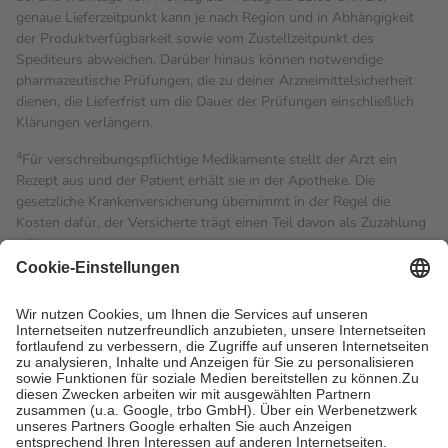
genaue Lieferzeitpunkt kann je nach Region und in Abhängigkeit
der Produktverfügbarkeit sowie vom Zustellzeitpunkt des
Spediteurs abweichen. Darüber hinaus können notwendige
pharmazeutische Prüfungen, die zu deiner Arzneimittelsicherheit
dienen, die Lieferfrist um die Dauer der Prüfungen einschließlich
Klärungen verlängern.
4
Für verschreibungspflichtige Medikamente stellt der Arzt ein
Rezept aus und der Patient erhält sie in der Apotheke. Die
gesetzliche Krankenversicherung übernimmt in der Regel die
Kosten dafür, der Versicherte trägt einen Teil davon als Zuzahlung
mit.
Grundsätzlich leisten Mitglieder Zuzahlungen in Höhe von zehn
Prozent des Abgabepreises,
mindestens
jedoch
fünf Euro
und
höchstens zehn Euro.
Es sind jedoch nie mehr als die
tatsächlichen Kosten der Leistung zu entrichten.
Diese Regeln gelten grundsätzlich auch für Online-Apotheken.
Bei Heilmitteln und häuslicher Krankenpflege beträgt die
Zuzahlung zehn Prozent der Kosten sowie zehn Euro je
Verordnung.
Um das Engagement der Versicherten für ihre eigene Gesundheit