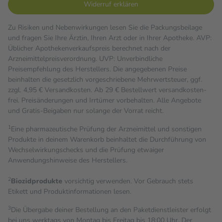
Widerruf erklären
Zu Risiken und Nebenwirkungen lesen Sie die Packungsbeilage
und fragen Sie Ihre Ärztin, Ihren Arzt oder in Ihrer Apotheke. AVP:
Üblicher Apothekenverkaufspreis berechnet nach der
Arzneimittelpreisverordnung. UVP: Unverbindliche
Preisempfehlung des Herstellers. Die angegebenen Preise
beinhalten die gesetzlich vorgeschriebene Mehrwertsteuer, ggf.
zzgl. 4,95 € Versandkosten. Ab 29 € Bestell­wert versand­kosten­
frei. Preisänderungen und Irrtümer vorbehalten. Alle Angebote
und Gratis-Beigaben nur solange der Vorrat reicht.
1
Eine pharmazeutische Prüfung der Arzneimittel und sonstigen
Produkte in deinem Warenkorb beinhaltet die Durchführung von
Wechselwirkungschecks und die Prüfung etwaiger
Anwendungshinweise des Herstellers.
2
Biozidprodukte
vorsichtig verwenden. Vor Gebrauch stets
Etikett und Produktinformationen lesen.
3
Die Übergabe deiner Bestellung an den Paketdienstleister erfolgt
bei uns werktags von Montag bis Freitag bis 18:00 Uhr. Der