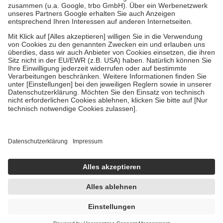
Verordnung.
Um das Engagement der Versicherten für ihre eigene Gesundheit
zu stärken und die besondere Stellung der Familie zu unterstützen,
fallen
keine Zuzahlungen
an bei:
• Kindern und Jugendlichen bis zum vollendeten 18. Lebensjahr
mit Ausnahme der Fahrkosten
• Untersuchungen zur Vorsorge und Früherkennung, die von der
GKV getragen werden
• empfohlenen Schutzimpfungen
• Harn- und Blutteststreifen
Wir nutzen Trusted Shops als unabhängigen Dienstleister für die
Einholung von Bewertungen. Trusted Shops hat Maßnahmen
getroffen, um sicherzustellen, dass es sich um echte Bewertungen
handelt. Mehr Informationen findest du hier:
https://help.etrusted.com/hc/de/articles/4419944605341
Einige Bilder und Inhalte wurden unter Zuhilfenahme künstlicher
Intelligenz erstellt.
UVP:
209,85 €