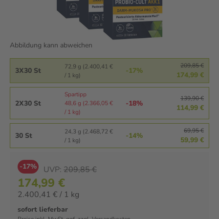
Abbildung kann abweichen
209,85 €
72,9 g (2.400,41 €
3X30 St
-17%
174,99 €
/ 1 kg)
Spartipp
139,90 €
2X30 St
-18%
48,6 g (2.366,05 €
114,99 €
/ 1 kg)
69,95 €
24,3 g (2.468,72 €
30 St
-14%
59,99 €
/ 1 kg)
-17%
UVP:
209,85 €
174,99 €
2.400,41 € / 1 kg
sofort lieferbar