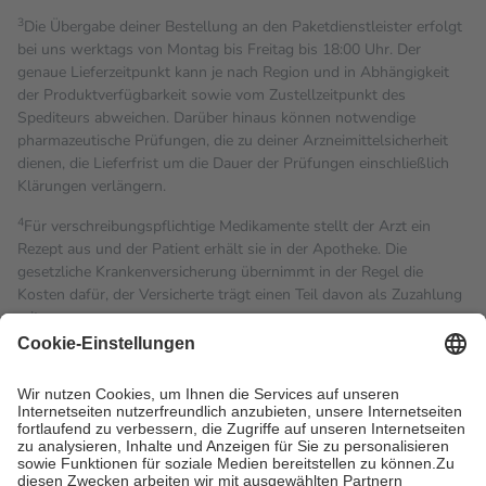
3
Die Übergabe deiner Bestellung an den Paketdienstleister erfolgt
bei uns werktags von Montag bis Freitag bis 18:00 Uhr. Der
genaue Lieferzeitpunkt kann je nach Region und in Abhängigkeit
der Produktverfügbarkeit sowie vom Zustellzeitpunkt des
Spediteurs abweichen. Darüber hinaus können notwendige
pharmazeutische Prüfungen, die zu deiner Arzneimittelsicherheit
dienen, die Lieferfrist um die Dauer der Prüfungen einschließlich
Klärungen verlängern.
4
Für verschreibungspflichtige Medikamente stellt der Arzt ein
Rezept aus und der Patient erhält sie in der Apotheke. Die
gesetzliche Krankenversicherung übernimmt in der Regel die
Kosten dafür, der Versicherte trägt einen Teil davon als Zuzahlung
mit.
Grundsätzlich leisten Mitglieder Zuzahlungen in Höhe von zehn
Prozent des Abgabepreises,
mindestens
jedoch
fünf Euro
und
höchstens zehn Euro.
Es sind jedoch nie mehr als die
tatsächlichen Kosten der Leistung zu entrichten.
Diese Regeln gelten grundsätzlich auch für Online-Apotheken.
Bei Heilmitteln und häuslicher Krankenpflege beträgt die
Zuzahlung zehn Prozent der Kosten sowie zehn Euro je