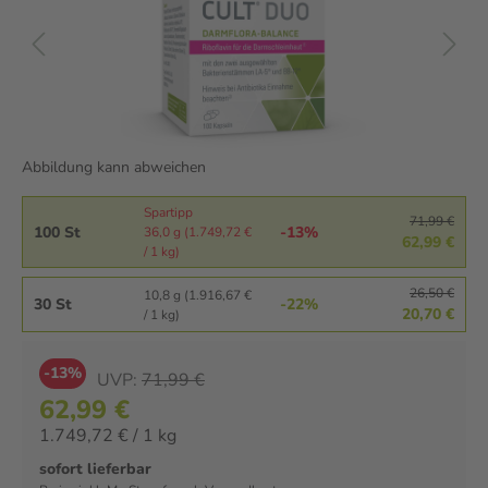
Abbildung kann abweichen
Spartipp
71,99 €
100 St
-13%
36,0 g (1.749,72 €
62,99 €
/ 1 kg)
26,50 €
10,8 g (1.916,67 €
30 St
-22%
20,70 €
/ 1 kg)
-13%
UVP:
71,99 €
62,99 €
1.749,72 € / 1 kg
sofort lieferbar