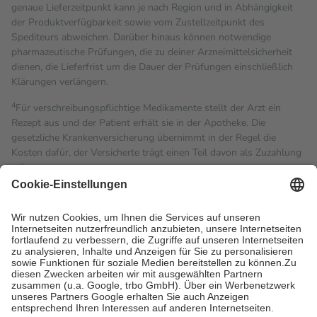
genaue Lieferzeitpunkt kann je nach Region und in Abhängigkeit
der Produktverfügbarkeit sowie vom Zustellzeitpunkt des
Spediteurs abweichen. Darüber hinaus können notwendige
pharmazeutische Prüfungen, die zu deiner Arzneimittelsicherheit
dienen, die Lieferfrist um die Dauer der Prüfungen einschließlich
Klärungen verlängern.
4
Für verschreibungspflichtige Medikamente stellt der Arzt ein
Rezept aus und der Patient erhält sie in der Apotheke. Die
gesetzliche Krankenversicherung übernimmt in der Regel die
Kosten dafür, der Versicherte trägt einen Teil davon als Zuzahlung
mit.
Grundsätzlich leisten Mitglieder Zuzahlungen in Höhe von zehn
Prozent des Abgabepreises,
mindestens
jedoch
fünf Euro
und
höchstens zehn Euro.
Es sind jedoch nie mehr als die
tatsächlichen Kosten der Leistung zu entrichten.
Diese Regeln gelten grundsätzlich auch für Online-Apotheken.
Bei Heilmitteln und häuslicher Krankenpflege beträgt die
Zuzahlung zehn Prozent der Kosten sowie zehn Euro je
Verordnung.
Um das Engagement der Versicherten für ihre eigene Gesundheit
zu stärken und die besondere Stellung der Familie zu unterstützen,