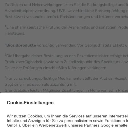
Zu Risiken und Nebenwirkungen lesen Sie die Packungsbeilage und fra
Arzneimittelpreisverordnung. UVP: Unverbindliche Preisempfehlung de
Bestell­wert versand­kosten­frei. Preisänderungen und Irrtümer vorbeh
1
Eine pharmazeutische Prüfung der Arzneimittel und sonstigen Pro
Herstellers.
2
Biozidprodukte
vorsichtig verwenden. Vor Gebrauch stets Etikett 
3
Die Übergabe deiner Bestellung an den Paketdienstleister erfolgt be
Produktverfügbarkeit sowie vom Zustellzeitpunkt des Spediteurs abwe
Dauer der Prüfungen einschließlich Klärungen verlängern.
4
Für verschreibungspflichtige Medikamente stellt der Arzt ein Rezept 
trägt einen Teil davon als Zuzahlung mit.
Grundsätzlich leisten Mitglieder Zuzahlungen in Höhe von zehn Proz
Leistung zu entrichten.
Diese Regeln gelten grundsätzlich auch für Online-Apotheken.
Bei Heilmitteln und häuslicher Krankenpflege beträgt die Zuzahlung 
Um das Engagement der Versicherten für ihre eigene Gesundheit zu st
• Kindern und Jugendlichen bis zum vollendeten 18. Lebensjahr mit
• Untersuchungen zur Vorsorge und Früherkennung, die von der GK