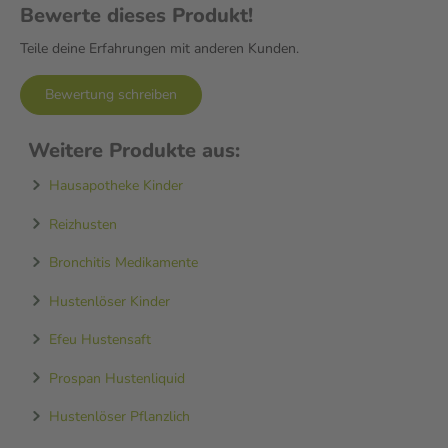
Bewerte dieses Produkt!
MADE IN GERMANY:
Alle Prospan Produkte werden in Deutschland
Teile deine Erfahrungen mit anderen Kunden.
Pioniergeist sind uns wichtig. Nicht zuletzt deshalb forschen wir sei
Prospan im Jahr 1950 kontinuierlich weiter, um unsere Prospan Pro
Bewertung schreiben
unserer Hustenpatienten stetig weiterzuentwickeln.
1 Schaefer A. et al., Pharmazie 2016; 71(9): 504–509.
Weitere Produkte aus:
2 Lang et al., Planta Medica 2015, 81(12/13), 968-974.
Hausapotheke Kinder
Reizhusten
Bronchitis Medikamente
Hustenlöser Kinder
Efeu Hustensaft
Prospan Hustenliquid
Hustenlöser Pflanzlich