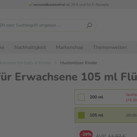
versandkostenfrei
ab 29 € und für E-Rezepte
ke
Nachhaltigkeit
Markenshop
Themenwelten
kamente für Baby & Kinder
Hustenlöser Kinder
ür Erwachsene 105 ml Flü
Sparti
200 ml
(74,10 
105 ml
(80,86 
-29%
AVP:
11,97 €