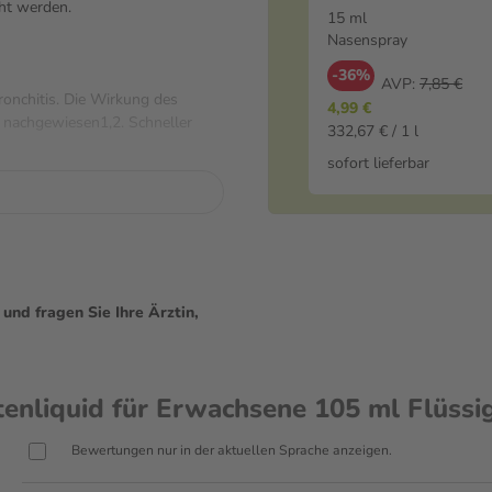
ht werden.
15 ml
Nasenspray
-36%
AVP:
7,85 €
ronchitis. Die Wirkung des
4,99 €
n nachgewiesen1,2. Schneller
332,67 € / 1 l
sofort lieferbar
nd unterstützt so das Abhusten.
nchien werden verengte
Hustenreizlindernd – Lindert den
lltag zu finden.
ome wieder abklingen.
nd fragen Sie Ihre Ärztin,
 ml versorgt Sie therapiegerecht
use auskurieren können. Dank des
rwachsene und Jugendliche ab 12
liquid für Erwachsene 105 ml Flüssi
Bewertungen nur in der aktuellen Sprache anzeigen.
d keine Wechselwirkungen mit