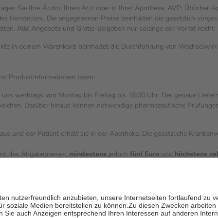
gen Sie Ihre Ärztin, Ihren Arzt oder in Ihrer Apotheke. AVP: Üblicher 
s Herstellers. Die angegebenen Preise beinhalten die gesetzlich vorges
alten. Alle Angebote und Gratis-Beigaben nur solange der Vorrat reicht.
dukte in deinem Warenkorb beinhaltet die Durchführung von Wechselwi
und Produktinformationen lesen.
i uns werktags von Montag bis Freitag bis 18:00 Uhr. Der genaue Liefer
ichen. Darüber hinaus können notwendige pharmazeutische Prüfungen, die
aus und der Patient erhält sie in der Apotheke. Die gesetzliche Kranken
ent des Abgabepreises,
mindestens
jedoch
fünf Euro
und
höchstens ze
zehn Prozent der Kosten sowie zehn Euro je Verordnung.
ärken und die besondere Stellung der Familie zu unterstützen, fallen
k
 Ausnahme der Fahrkosten
V getragen werden