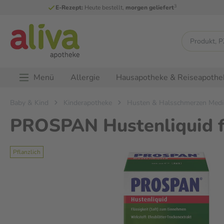
3
E-Rezept:
Heute bestellt,
morgen geliefert
Menü
Allergie
Hausapotheke & Reiseapothe
Baby & Kind
Kinderapotheke
Husten & Halsschmerzen Medi
PROSPAN Hustenliquid f
Pflanzlich