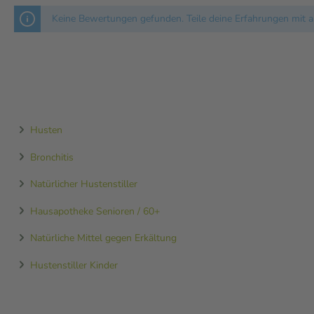
Keine Bewertungen gefunden. Teile deine Erfahrungen mit a
 produziert. Denn Qualität und
t der Markteinführung von
dukte an den Bedürfnissen
Husten
Bronchitis
Natürlicher Hustenstiller
Hausapotheke Senioren / 60+
Natürliche Mittel gegen Erkältung
Hustenstiller Kinder