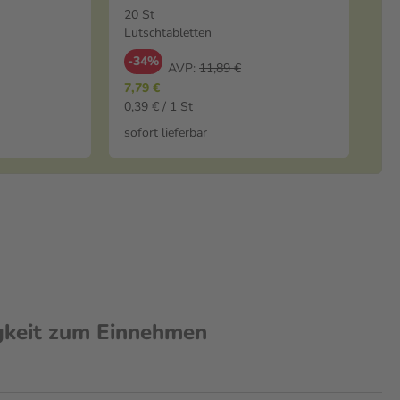
Lutschtabletten
20 St
Lutschtabletten
-34%
AVP:
11,89 €
7,79 €
0,39 € / 1 St
sofort lieferbar
gkeit zum Einnehmen