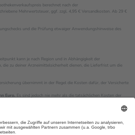
Apothekenverkaufspreis berechnet nach der
chriebene Mehrwertsteuer, ggf. zzgl. 4,95 € Versandkosten. Ab 29 €
rkungschecks und die Prüfung etwaiger Anwendungshinweise des
zeitpunkt kann je nach Region und in Abhängigkeit der
 zu deiner Arzneimittelsicherheit dienen, die Lieferfrist um die
versicherung übernimmt in der Regel die Kosten dafür, der Versicherte
hn Euro.
Es sind jedoch nie mehr als die tatsächlichen Kosten der
eine Zuzahlungen
an bei: