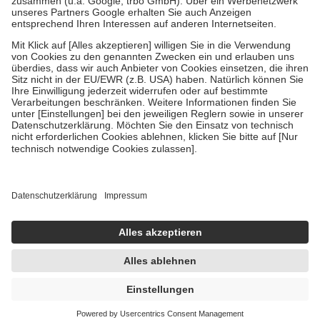
Verordnung.
Um das Engagement der Versicherten für ihre eigene Gesundheit
zu stärken und die besondere Stellung der Familie zu unterstützen,
fallen
keine Zuzahlungen
an bei:
• Kindern und Jugendlichen bis zum vollendeten 18. Lebensjahr
mit Ausnahme der Fahrkosten
• Untersuchungen zur Vorsorge und Früherkennung, die von der
GKV getragen werden
• empfohlenen Schutzimpfungen
• Harn- und Blutteststreifen
Wir nutzen Trusted Shops als unabhängigen Dienstleister für die
Einholung von Bewertungen. Trusted Shops hat Maßnahmen
getroffen, um sicherzustellen, dass es sich um echte Bewertungen
handelt. Mehr Informationen findest du hier:
https://help.etrusted.com/hc/de/articles/4419944605341
Einige Bilder und Inhalte wurden unter Zuhilfenahme künstlicher
Intelligenz erstellt.
UVP:
112,40 €
110,80 €