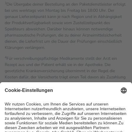
3
Die Übergabe deiner Bestellung an den Paketdienstleister erfolgt
bei uns werktags von Montag bis Freitag bis 18:00 Uhr. Der
genaue Lieferzeitpunkt kann je nach Region und in Abhängigkeit
der Produktverfügbarkeit sowie vom Zustellzeitpunkt des
Spediteurs abweichen. Darüber hinaus können notwendige
pharmazeutische Prüfungen, die zu deiner Arzneimittelsicherheit
dienen, die Lieferfrist um die Dauer der Prüfungen einschließlich
Klärungen verlängern.
4
Für verschreibungspflichtige Medikamente stellt der Arzt ein
Rezept aus und der Patient erhält sie in der Apotheke. Die
gesetzliche Krankenversicherung übernimmt in der Regel die
Kosten dafür, der Versicherte trägt einen Teil davon als Zuzahlung
mit.
Grundsätzlich leisten Mitglieder Zuzahlungen in Höhe von zehn
Prozent des Abgabepreises,
mindestens
jedoch
fünf Euro
und
höchstens zehn Euro.
Es sind jedoch nie mehr als die
tatsächlichen Kosten der Leistung zu entrichten.
Diese Regeln gelten grundsätzlich auch für Online-Apotheken.
Bei Heilmitteln und häuslicher Krankenpflege beträgt die
Zuzahlung zehn Prozent der Kosten sowie zehn Euro je