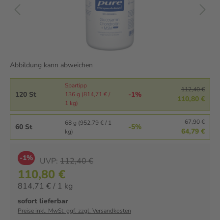
Abbildung kann abweichen
Spartipp
112,40 €
120 St
-1%
136 g (814,71 € /
110,80 €
1 kg)
67,90 €
68 g (952,79 € / 1
60 St
-5%
64,79 €
kg)
-1%
UVP:
112,40 €
110,80 €
814,71 € / 1 kg
sofort lieferbar
Preise inkl. MwSt. ggf. zzgl. Versandkosten