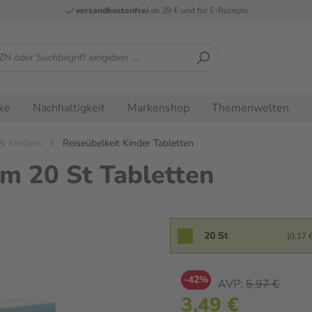
versandkostenfrei
ab 29 € und für E-Rezepte
ke
Nachhaltigkeit
Markenshop
Themenwelten
 & Kindern
Reiseübelkeit Kinder Tabletten
rm 20 St Tabletten
20 St
(0,17 €
-42%
AVP:
5,97 €
3,49 €