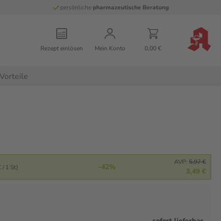
persönliche
pharmazeutische Beratung
Rezept einlösen
Mein Konto
0,00 €
Vorteile
AVP:
5,97 €
-42%
 / 1 St)
3,49 €
sofort lieferbar