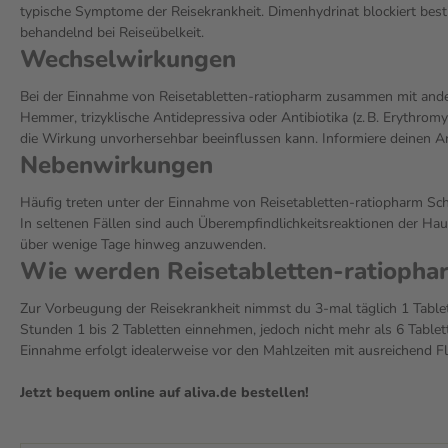
typische Symptome der Reisekrankheit. Dimenhydrinat blockiert best
behandelnd bei Reiseübelkeit.
Wechselwirkungen
Bei der Einnahme von Reisetabletten-ratiopharm zusammen mit and
Hemmer, trizyklische Antidepressiva oder Antibiotika (z. B. Erythr
die Wirkung unvorhersehbar beeinflussen kann. Informiere deinen Ar
Nebenwirkungen
Häufig treten unter der Einnahme von Reisetabletten-ratiopharm Sc
In seltenen Fällen sind auch Überempfindlichkeitsreaktionen der H
über wenige Tage hinweg anzuwenden.
Wie werden Reisetabletten-ratioph
Zur Vorbeugung der Reisekrankheit nimmst du 3-mal täglich 1 Table
Stunden 1 bis 2 Tabletten einnehmen, jedoch nicht mehr als 6 Tablet
Einnahme erfolgt idealerweise vor den Mahlzeiten mit ausreichend Flüs
Jetzt bequem online auf aliva.de bestellen!