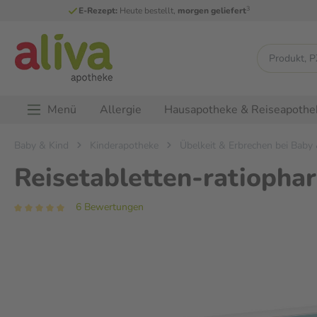
3
E-Rezept:
Heute bestellt,
morgen geliefert
Menü
Allergie
Hausapotheke & Reiseapothe
Baby & Kind
Kinderapotheke
Übelkeit & Erbrechen bei Baby
Reisetabletten-ratiopha
6 Bewertungen