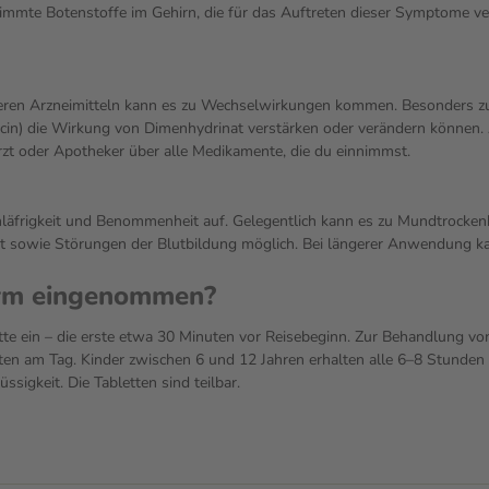
immte Botenstoffe im Gehirn, die für das Auftreten dieser Symptome ver
eren Arzneimitteln kann es zu Wechselwirkungen kommen. Besonders zu
omycin) die Wirkung von Dimenhydrinat verstärken oder verändern könne
zt oder Apotheker über alle Medikamente, die du einnimmst.
hläfrigkeit und Benommenheit auf. Gelegentlich kann es zu Mundtrocke
aut sowie Störungen der Blutbildung möglich. Bei längerer Anwendung k
arm eingenommen?
tte ein – die erste etwa 30 Minuten vor Reisebeginn. Zur Behandlung v
ten am Tag. Kinder zwischen 6 und 12 Jahren erhalten alle 6–8 Stunden e
sigkeit. Die Tabletten sind teilbar.