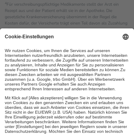
4
Für verschreibungspflichtige Medikamente stellt der Arzt ein
Rezept aus und der Patient erhält sie in der Apotheke. Die
gesetzliche Krankenversicherung übernimmt in der Regel die
Kosten dafür, der Versicherte trägt einen Teil davon als Zuzahlung
mit.
Grundsätzlich leisten Mitglieder Zuzahlungen in Höhe von zehn
Prozent des Abgabepreises,
mindestens
jedoch
fünf Euro
und
höchstens zehn Euro.
Es sind jedoch nie mehr als die
tatsächlichen Kosten der Leistung zu entrichten.
Diese Regeln gelten grundsätzlich auch für Online-Apotheken.
Bei Heilmitteln und häuslicher Krankenpflege beträgt die
Zuzahlung zehn Prozent der Kosten sowie zehn Euro je
Verordnung.
Um das Engagement der Versicherten für ihre eigene Gesundheit
zu stärken und die besondere Stellung der Familie zu unterstützen,
fallen
keine Zuzahlungen
an bei:
• Kindern und Jugendlichen bis zum vollendeten 18. Lebensjahr
mit Ausnahme der Fahrkosten
• Untersuchungen zur Vorsorge und Früherkennung, die von der
GKV getragen werden
• empfohlenen Schutzimpfungen