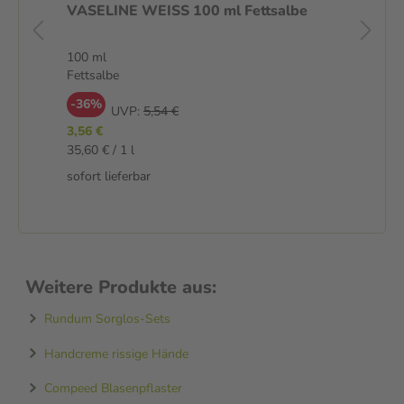
,
VASELINE WEISS 100 ml Fettsalbe
C
5 
100 ml
5 S
Fettsalbe
Pfl
-36%
-
UVP:
5,54 €
3,56 €
7,4
35,60 € / 1 l
1,5
sofort lieferbar
sof
Weitere Produkte aus:
Rundum Sorglos-Sets
Handcreme rissige Hände
Compeed Blasenpflaster