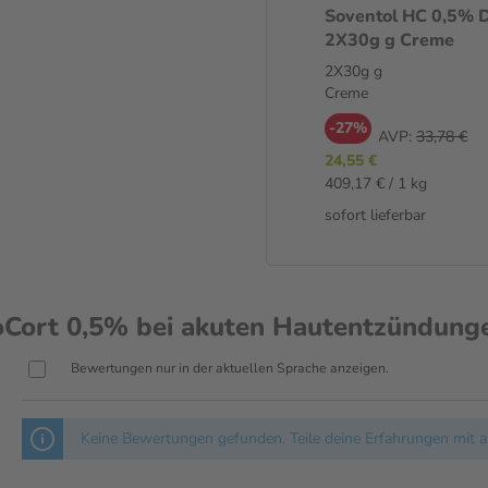
Soventol HC 0,5% 
2X30g g Creme
angewendet?
2X30g g
Die Creme wird 2-3-mal täglich
Creme
ieben. Nach Besserung der
-27%
AVP:
33,78 €
24,55 €
409,17 € / 1 kg
sofort lieferbar
Cort 0,5% bei akuten Hautentzündung
Bewertungen nur in der aktuellen Sprache anzeigen.
Keine Bewertungen gefunden. Teile deine Erfahrungen mit a