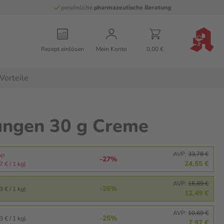
persönliche
pharmazeutische Beratung
Rezept einlösen
Mein Konto
0,00 €
Vorteile
ungen 30 g Creme
AVP:
33,78 €
pp
-27%
24,55 €
 € / 1 kg)
AVP:
16,89 €
-26%
 € / 1 kg)
12,49 €
AVP:
10,69 €
-25%
 € / 1 kg)
7,97 €