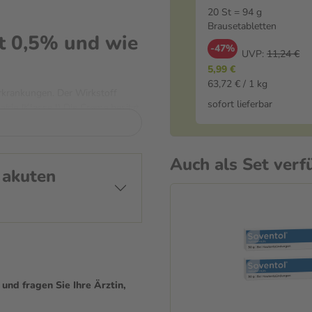
20 St = 94 g
Brausetabletten
t 0,5% und wie
-47%
UVP:
11,24 €
5,99 €
63,72 € / 1 kg
rkrankungen. Der Wirkstoff
sofort lieferbar
ide (Klasse I) Die Creme besitzt
tig unterstützt die pflegende
n Alkohol und Duftstoffen und
Auch als Set verf
 akuten
nommenen oder äußerlich
potheker, wenn du andere
h. Bei besonders empfindlichen
 auftreten. Zu den möglichen
nd fragen Sie Ihre Ärztin,
örungen. Informiere deinen