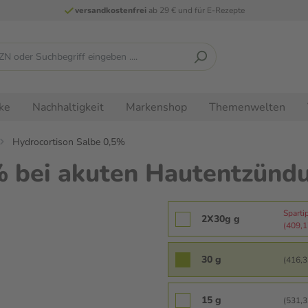
versandkostenfrei
ab 29 € und für E-Rezepte
ke
Nachhaltigkeit
Markenshop
Themenwelten
Hydrocortison Salbe 0,5%
% bei akuten Hautentzünd
Sparti
2X30g g
(409,17
30 g
(416,33
15 g
(531,33