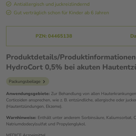
Antiallergisch und juckreizlindernd
Gut verträglich schon für Kinder ab 6 Jahren
PZN: 04465138
Da
Produktdetails/Produktinformationen
HydroCort 0,5% bei akuten Hautent
Packungsbeilage
Anwendungsgebiete:
Zur Behandlung von allen Hauterkrankungen,
Corticoiden ansprechen, wie z. B. entzündliche, allergische oder juc
(Hautentzündungen, Ekzeme).
Warnhinweise:
Enthält unter anderem Sorbinsäure, Kaliumsorbat, Ce
Natriumdodecylsulfat und Propylenglykol.
MEDICE Arzneimittel,