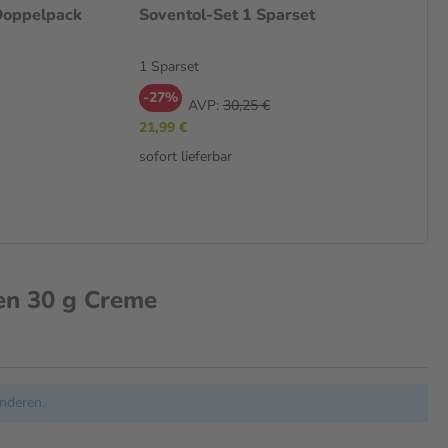
Doppelpack
Soventol-Set 1 Sparset
1 Sparset
-27%
AVP:
30,25 €
21,99 €
sofort lieferbar
en 30 g Creme
nderen.