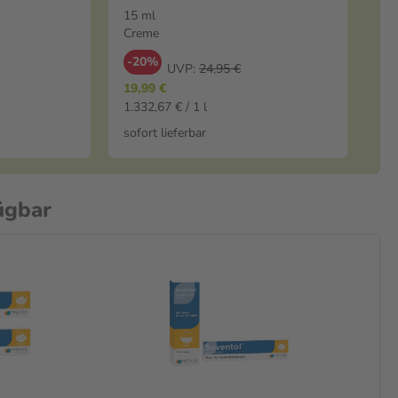
15 ml
Creme
-20%
UVP:
24,95 €
19,99 €
1.332,67 € / 1 l
sofort lieferbar
ügbar