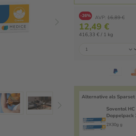
-26%
AVP:
16,89 €
12,49 €
416,33 € / 1 kg
Alternative als Sparset
Soventol HC
Doppelpack
2X30g g