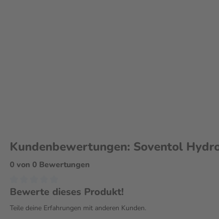
Arzt, wenn du Nebenwirkungen bemerkst.
Wie wird Soventol HydroCort 0,5% 
Soventol HydroCort 0,5% ist zur äußerlichen Anwendung bestimmt. 
dünn auf die betroffenen Hautstellen aufgetragen und leicht einger
Symptome kann eine einmal tägliche Anwendung ausreichen.
Kundenbewertungen: Soventol Hydro
0 von 0 Bewertungen
Bewerte dieses Produkt!
Teile deine Erfahrungen mit anderen Kunden.