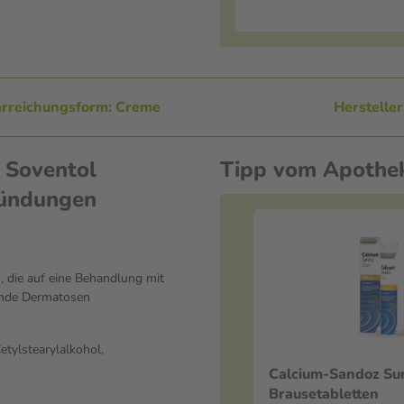
rreichungsform: Creme
Herstelle
 Soventol
Tipp vom Apothe
zündungen
 die auf eine Behandlung mit
kende Dermatosen
tylstearylalkohol,
Calcium-Sandoz Sun 20 
Brausetabletten