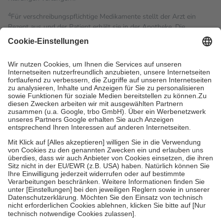
4
Für verschreibungspflichtige Medikamente stellt der Arzt ein
Rezept aus und der Patient erhält sie in der Apotheke. Die
gesetzliche Krankenversicherung übernimmt in der Regel die
Kosten dafür, der Versicherte trägt einen Teil davon als Zuzahlung
mit.
Grundsätzlich leisten Mitglieder Zuzahlungen in Höhe von zehn
Prozent des Abgabepreises,
mindestens
jedoch
fünf Euro
und
höchstens zehn Euro.
Es sind jedoch nie mehr als die
tatsächlichen Kosten der Leistung zu entrichten.
Diese Regeln gelten grundsätzlich auch für Online-Apotheken.
Bei Heilmitteln und häuslicher Krankenpflege beträgt die
Zuzahlung zehn Prozent der Kosten sowie zehn Euro je
Verordnung.
Um das Engagement der Versicherten für ihre eigene Gesundheit
zu stärken und die besondere Stellung der Familie zu unterstützen,
fallen
keine Zuzahlungen
an bei:
• Kindern und Jugendlichen bis zum vollendeten 18. Lebensjahr
mit Ausnahme der Fahrkosten
• Untersuchungen zur Vorsorge und Früherkennung, die von der
GKV getragen werden