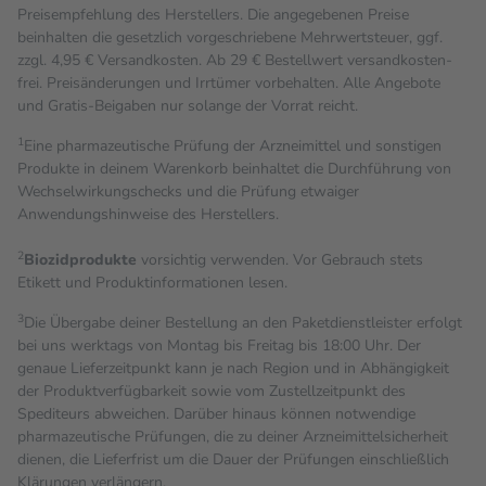
Preisempfehlung des Herstellers. Die angegebenen Preise
beinhalten die gesetzlich vorgeschriebene Mehrwertsteuer, ggf.
zzgl. 4,95 € Versandkosten. Ab 29 € Bestell­wert versand­kosten­
frei. Preisänderungen und Irrtümer vorbehalten. Alle Angebote
und Gratis-Beigaben nur solange der Vorrat reicht.
1
Eine pharmazeutische Prüfung der Arzneimittel und sonstigen
Produkte in deinem Warenkorb beinhaltet die Durchführung von
Wechselwirkungschecks und die Prüfung etwaiger
Anwendungshinweise des Herstellers.
2
Biozidprodukte
vorsichtig verwenden. Vor Gebrauch stets
Etikett und Produktinformationen lesen.
3
Die Übergabe deiner Bestellung an den Paketdienstleister erfolgt
bei uns werktags von Montag bis Freitag bis 18:00 Uhr. Der
genaue Lieferzeitpunkt kann je nach Region und in Abhängigkeit
der Produktverfügbarkeit sowie vom Zustellzeitpunkt des
Spediteurs abweichen. Darüber hinaus können notwendige
pharmazeutische Prüfungen, die zu deiner Arzneimittelsicherheit
dienen, die Lieferfrist um die Dauer der Prüfungen einschließlich
Klärungen verlängern.