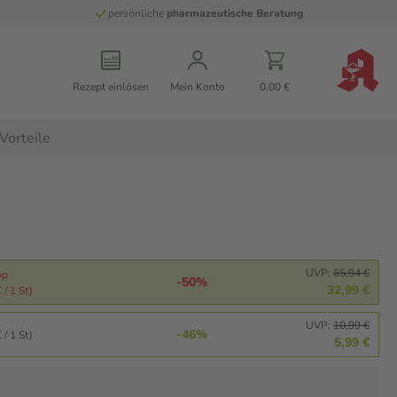
persönliche
pharmazeutische Beratung
Rezept einlösen
Mein Konto
0,00 €
Vorteile
UVP:
65,94 €
pp
-50%
32,99 €
 / 1 St)
UVP:
10,99 €
-46%
 / 1 St)
5,99 €