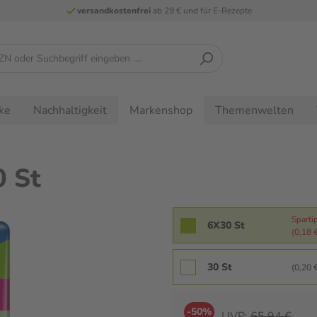
versandkostenfrei
ab 29 € und für E-Rezepte
ke
Nachhaltigkeit
Themenwelten
Markenshop
0 St
Sparti
6X30 St
(0,18 €
30 St
(0,20 €
-50%
UVP:
65,94 €