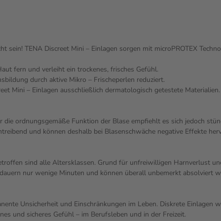
t sein! TENA Discreet Mini – Einlagen sorgen mit microPROTEX Technol
aut fern und verleiht ein trockenes, frisches Gefühl.
ildung durch aktive Mikro – Frischeperlen reduziert.
t Mini – Einlagen ausschließlich dermatologisch getestete Materialien.
r die ordnungsgemäße Funktion der Blase empfiehlt es sich jedoch stünd
rntreibend und können deshalb bei Blasenschwäche negative Effekte herv
troffen sind alle Altersklassen. Grund für unfreiwilligen Harnverlust
n dauern nur wenige Minuten und können überall unbemerkt absolviert w
manente Unsicherheit und Einschränkungen im Leben. Diskrete Einlagen 
nes und sicheres Gefühl – im Berufsleben und in der Freizeit.