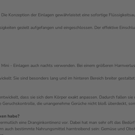
 Die Konzeption der Einlagen gewährleistet eine sofortige Flüssigkeits
gkeiten gezielt aufgefangen und eingeschlossen. Der effektive Einschluss
 Mini - Einlagen auch nachts verwenden. Bei einem größeren Harnverlus
ckelt: Sie sind besonders lang und im hinteren Bereich breiter gestalte
ntwickelt, dass sie sich dem Körper exakt anpassen. Dadurch fallen sie u
me Geruchskontrolle, die unangenehme Gerüche nicht bloß überdeckt, sond
nken habe?
mutlich eine Dranginkontinenz vor. Dabei hat man sehr oft das Bedürfnis
rn auch bestimmte Nahrungsmittel harntreibend sein: Gemüse und Obst 