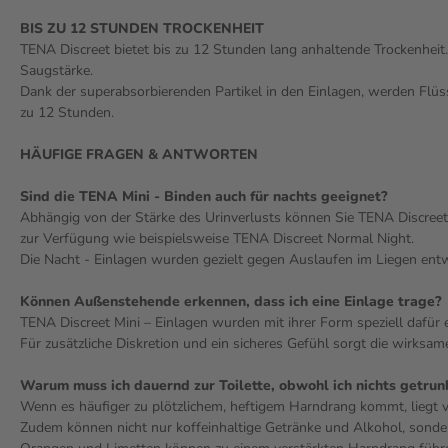
BIS ZU 12 STUNDEN TROCKENHEIT
TENA Discreet bietet bis zu 12 Stunden lang anhaltende Trockenheit.
Saugstärke.
Dank der superabsorbierenden Partikel in den Einlagen, werden Flüssi
zu 12 Stunden.
HÄUFIGE FRAGEN & ANTWORTEN
Sind die TENA Mini - Binden auch für nachts geeignet?
Abhängig von der Stärke des Urinverlusts können Sie TENA Discreet
zur Verfügung wie beispielsweise TENA Discreet Normal Night.
Die Nacht - Einlagen wurden gezielt gegen Auslaufen im Liegen entwi
Können Außenstehende erkennen, dass ich eine Einlage trage?
TENA Discreet Mini – Einlagen wurden mit ihrer Form speziell dafür e
Für zusätzliche Diskretion und ein sicheres Gefühl sorgt die wirksa
Warum muss ich dauernd zur Toilette, obwohl ich nichts getru
Wenn es häufiger zu plötzlichem, heftigem Harndrang kommt, liegt ver
Zudem können nicht nur koffeinhaltige Getränke und Alkohol, sonde