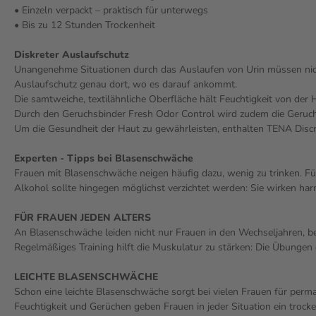
• Einzeln verpackt – praktisch für unterwegs
• Bis zu 12 Stunden Trockenheit
Diskreter Auslaufschutz
Unangenehme Situationen durch das Auslaufen von Urin müssen nich
Auslaufschutz genau dort, wo es darauf ankommt.
Die samtweiche, textilähnliche Oberfläche hält Feuchtigkeit von der H
Durch den Geruchsbinder Fresh Odor Control wird zudem die Geruchsb
Um die Gesundheit der Haut zu gewährleisten, enthalten TENA Discree
Experten - Tipps bei Blasenschwäche
Frauen mit Blasenschwäche neigen häufig dazu, wenig zu trinken. Fü
Alkohol sollte hingegen möglichst verzichtet werden: Sie wirken ha
FÜR FRAUEN JEDEN ALTERS
An Blasenschwäche leiden nicht nur Frauen in den Wechseljahren, be
Regelmäßiges Training hilft die Muskulatur zu stärken: Die Übunge
LEICHTE BLASENSCHWÄCHE
Schon eine leichte Blasenschwäche sorgt bei vielen Frauen für per
Feuchtigkeit und Gerüchen geben Frauen in jeder Situation ein trocke