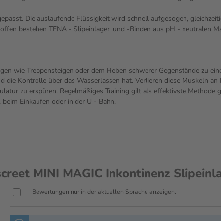
passt. Die auslaufende Flüssigkeit wird schnell aufgesogen, gleichzeit
ffen bestehen TENA - Slipeinlagen und -Binden aus pH - neutralen Mate
ngen wie Treppensteigen oder dem Heben schwerer Gegenstände zu eine
nd die Kontrolle über das Wasserlassen hat. Verlieren diese Muskeln 
tur zu erspüren. Regelmäßiges Training gilt als effektivste Methode
beim Einkaufen oder in der U - Bahn.
eet MINI MAGIC Inkontinenz Slipeinl
Bewertungen nur in der aktuellen Sprache anzeigen.