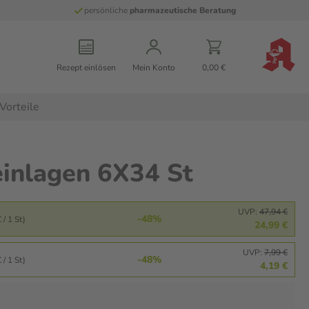
persönliche
pharmazeutische Beratung
Rezept einlösen
Mein Konto
0,00 €
Vorteile
einlagen 6X34 St
UVP:
47,94 €
-48%
 / 1 St)
24,99 €
UVP:
7,99 €
-48%
 / 1 St)
4,19 €