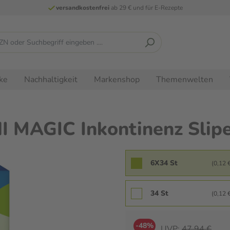
versandkostenfrei
ab 29 € und für E-Rezepte
ke
Nachhaltigkeit
Markenshop
Themenwelten
I MAGIC Inkontinenz Slip
6X34 St
(0,12 €
34 St
(0,12 €
-48%
UVP:
47,94 €