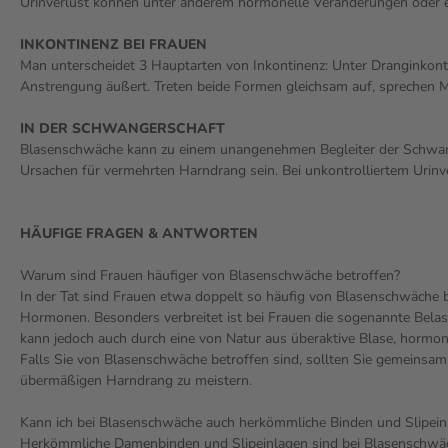
Urinverlust können unter anderem hormonelle Veränderungen oder 
INKONTINENZ BEI FRAUEN
Man unterscheidet 3 Hauptarten von Inkontinenz: Unter Dranginkonti
Anstrengung äußert. Treten beide Formen gleichsam auf, sprechen Me
IN DER SCHWANGERSCHAFT
Blasenschwäche kann zu einem unangenehmen Begleiter der Schwan
Ursachen für vermehrten Harndrang sein. Bei unkontrolliertem Urinve
HÄUFIGE FRAGEN & ANTWORTEN
Warum sind Frauen häufiger von Blasenschwäche betroffen?
In der Tat sind Frauen etwa doppelt so häufig von Blasenschwäche b
Hormonen. Besonders verbreitet ist bei Frauen die sogenannte Bela
kann jedoch auch durch eine von Natur aus überaktive Blase, hormo
Falls Sie von Blasenschwäche betroffen sind, sollten Sie gemeinsam 
übermäßigen Harndrang zu meistern.
Kann ich bei Blasenschwäche auch herkömmliche Binden und Slipei
Herkömmliche Damenbinden und Slipeinlagen sind bei Blasenschwäche