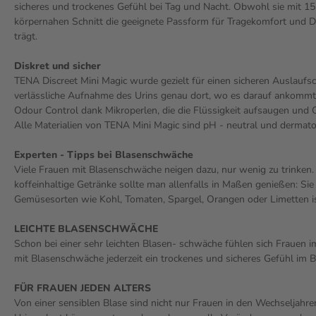
sicheres und trockenes Gefühl bei Tag und Nacht. Obwohl sie mit 15
körpernahen Schnitt die geeignete Passform für Tragekomfort und Dis
trägt.
Diskret und sicher
TENA Discreet Mini Magic wurde gezielt für einen sicheren Auslaufs
verlässliche Aufnahme des Urins genau dort, wo es darauf ankommt. D
Odour Control dank Mikroperlen, die die Flüssigkeit aufsaugen und Ge
Alle Materialien von TENA Mini Magic sind pH - neutral und dermato
Experten - Tipps bei Blasenschwäche
Viele Frauen mit Blasenschwäche neigen dazu, nur wenig zu trinken.
koffeinhaltige Getränke sollte man allenfalls in Maßen genießen: S
Gemüsesorten wie Kohl, Tomaten, Spargel, Orangen oder Limetten ist
LEICHTE BLASENSCHWÄCHE
Schon bei einer sehr leichten Blasen- schwäche fühlen sich Frauen 
mit Blasenschwäche jederzeit ein trockenes und sicheres Gefühl im Ber
FÜR FRAUEN JEDEN ALTERS
Von einer sensiblen Blase sind nicht nur Frauen in den Wechseljahren