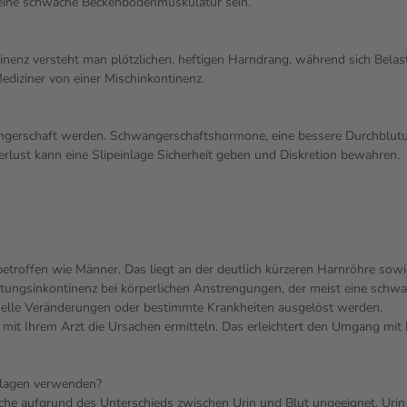
eine schwache Beckenbodenmuskulatur sein.
nenz versteht man plötzlichen, heftigen Harndrang, während sich Belastu
diziner von einer Mischinkontinenz.
gerschaft werden. Schwangerschaftshormone, eine bessere Durchblut
rlust kann eine Slipeinlage Sicherheit geben und Diskretion bewahren.
etroffen wie Männer. Das liegt an der deutlich kürzeren Harnröhre sowi
stungsinkontinenz bei körperlichen Anstrengungen, der meist eine sch
nelle Veränderungen oder bestimmte Krankheiten ausgelöst werden.
mit Ihrem Arzt die Ursachen ermitteln. Das erleichtert den Umgang mit 
nlagen verwenden?
 aufgrund des Unterschieds zwischen Urin und Blut ungeeignet. Urin is