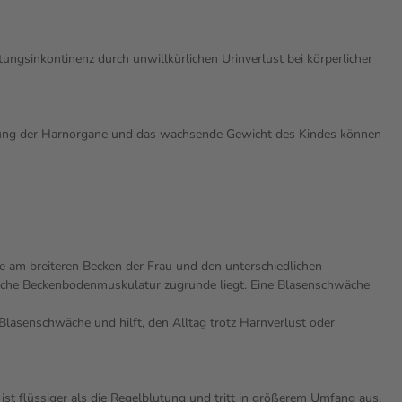
ngsinkontinenz durch unwillkürlichen Urinverlust bei körperlicher
ung der Harnorgane und das wachsende Gewicht des Kindes können
e am breiteren Becken der Frau und den unterschiedlichen
wache Beckenbodenmuskulatur zugrunde liegt. Eine Blasenschwäche
Blasenschwäche und hilft, den Alltag trotz Harnverlust oder
t flüssiger als die Regelblutung und tritt in größerem Umfang aus,