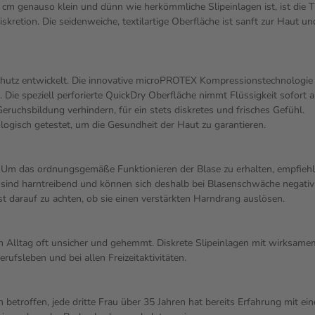
 cm genauso klein und dünn wie herkömmliche Slipeinlagen ist, ist die T
kretion. Die seidenweiche, textilartige Oberfläche ist sanft zur Haut u
chutz entwickelt. Die innovative microPROTEX Kompressionstechnologie v
ie speziell perforierte QuickDry Oberfläche nimmt Flüssigkeit sofort a
ruchsbildung verhindern, für ein stets diskretes und frisches Gefühl.
logisch getestet, um die Gesundheit der Haut zu garantieren.
 Um das ordnungsgemäße Funktionieren der Blase zu erhalten, empfiehlt
ie sind harntreibend und können sich deshalb bei Blasenschwäche negat
 darauf zu achten, ob sie einen verstärkten Harndrang auslösen.
im Alltag oft unsicher und gehemmt. Diskrete Slipeinlagen mit wirksam
ufsleben und bei allen Freizeitaktivitäten.
 betroffen, jede dritte Frau über 35 Jahren hat bereits Erfahrung mit ei