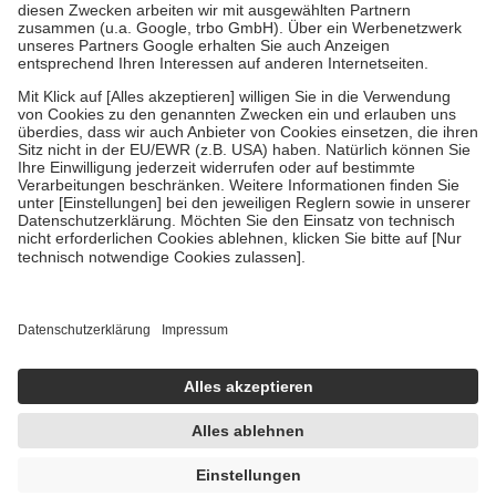
Zuzahlung zehn Prozent der Kosten sowie zehn Euro je
Verordnung.
Um das Engagement der Versicherten für ihre eigene Gesundheit
zu stärken und die besondere Stellung der Familie zu unterstützen,
fallen
keine Zuzahlungen
an bei:
• Kindern und Jugendlichen bis zum vollendeten 18. Lebensjahr
mit Ausnahme der Fahrkosten
• Untersuchungen zur Vorsorge und Früherkennung, die von der
GKV getragen werden
• empfohlenen Schutzimpfungen
• Harn- und Blutteststreifen
Wir nutzen Trusted Shops als unabhängigen Dienstleister für die
Einholung von Bewertungen. Trusted Shops hat Maßnahmen
getroffen, um sicherzustellen, dass es sich um echte Bewertungen
handelt. Mehr Informationen findest du hier:
https://help.etrusted.com/hc/de/articles/4419944605341
Einige Bilder und Inhalte wurden unter Zuhilfenahme künstlicher
Intelligenz erstellt.
UVP:
45,00 €