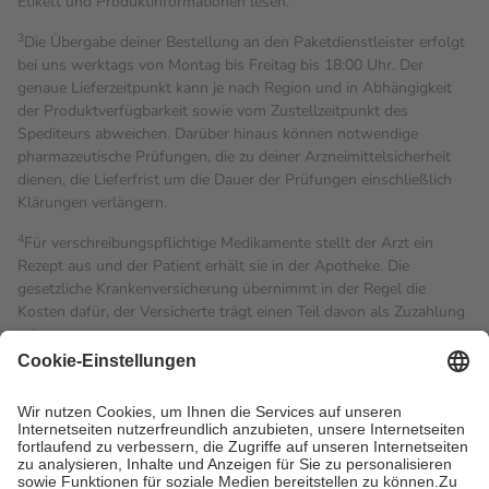
Etikett und Produktinformationen lesen.
3
Die Übergabe deiner Bestellung an den Paketdienstleister erfolgt
bei uns werktags von Montag bis Freitag bis 18:00 Uhr. Der
genaue Lieferzeitpunkt kann je nach Region und in Abhängigkeit
der Produktverfügbarkeit sowie vom Zustellzeitpunkt des
Spediteurs abweichen. Darüber hinaus können notwendige
pharmazeutische Prüfungen, die zu deiner Arzneimittelsicherheit
dienen, die Lieferfrist um die Dauer der Prüfungen einschließlich
Klärungen verlängern.
4
Für verschreibungspflichtige Medikamente stellt der Arzt ein
Rezept aus und der Patient erhält sie in der Apotheke. Die
gesetzliche Krankenversicherung übernimmt in der Regel die
Kosten dafür, der Versicherte trägt einen Teil davon als Zuzahlung
mit.
Grundsätzlich leisten Mitglieder Zuzahlungen in Höhe von zehn
Prozent des Abgabepreises,
mindestens
jedoch
fünf Euro
und
höchstens zehn Euro.
Es sind jedoch nie mehr als die
tatsächlichen Kosten der Leistung zu entrichten.
Diese Regeln gelten grundsätzlich auch für Online-Apotheken.
Bei Heilmitteln und häuslicher Krankenpflege beträgt die