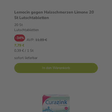
Lemocin gegen Halsschmerzen Limone 20
St Lutschtabletten
20 St
Lutschtabletten
-34%
AVP:
11,89 €
7,79 €
0,39 € / 1 St
sofort lieferbar
In den Warenkorb