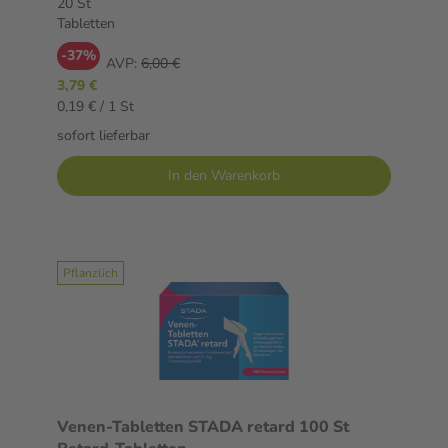
20 St
Tabletten
-37%
AVP:
6,00 €
3,79 €
0,19 € / 1 St
sofort lieferbar
In den Warenkorb
Pflanzlich
Venen-Tabletten STADA retard 100 St