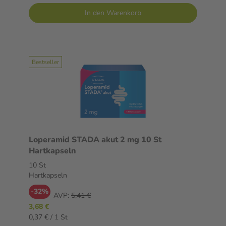
In den Warenkorb
Bestseller
Loperamid STADA akut 2 mg 10 St
Hartkapseln
10 St
Hartkapseln
-32%
AVP:
5,41 €
3,68 €
0,37 € / 1 St