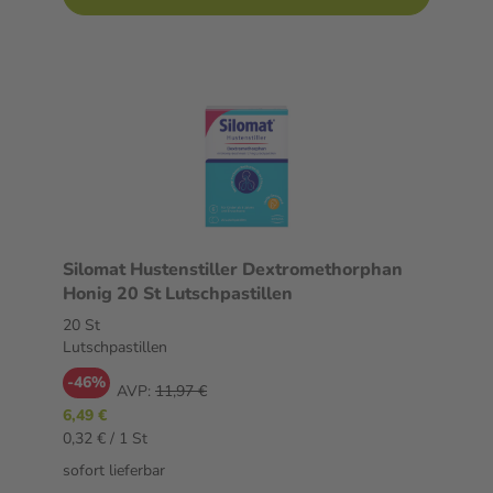
Silomat Hustenstiller Dextromethorphan
Honig 20 St Lutschpastillen
20 St
Lutschpastillen
-46%
AVP:
11,97 €
6,49 €
0,32 € / 1 St
sofort lieferbar