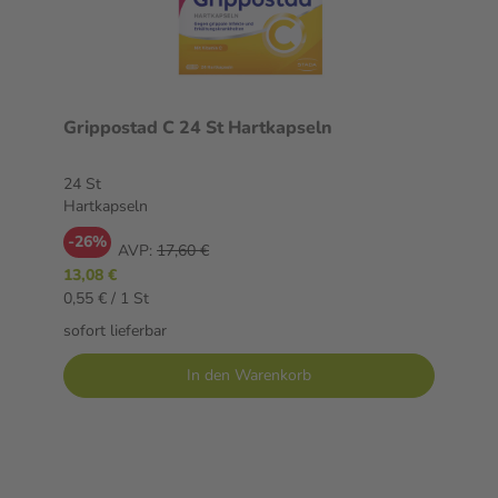
Grippostad C 24 St Hartkapseln
24 St
Hartkapseln
-26%
AVP:
17,60 €
13,08 €
0,55 € / 1 St
sofort lieferbar
In den Warenkorb