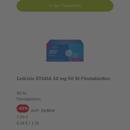
In den Warenkorb
Cetirizin STADA 10 mg 50 St Filmtabletten
50 St
Filmtabletten
-63%
AVP:
21,59 €
7,99 €
0,16 € / 1 St