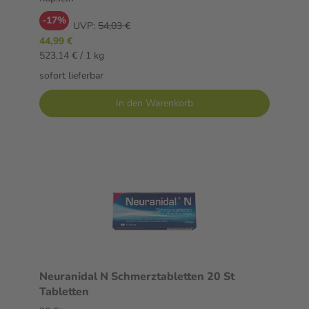
-17%
UVP:
54,03 €
44,99 €
523,14 € / 1 kg
sofort lieferbar
In den Warenkorb
Neuranidal N Schmerztabletten 20 St
Tabletten