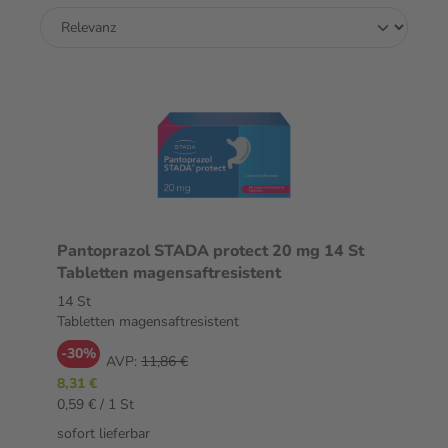
Pantoprazol STADA protect 20 mg 14 St
Tabletten magensaftresistent
14 St
Tabletten magensaftresistent
-30%
AVP:
11,86 €
8,31 €
0,59 € / 1 St
sofort lieferbar