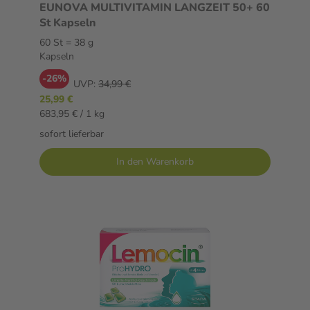
EUNOVA MULTIVITAMIN LANGZEIT 50+ 60
St Kapseln
60 St = 38 g
Kapseln
-26%
UVP:
34,99 €
25,99 €
683,95 € / 1 kg
sofort lieferbar
In den Warenkorb