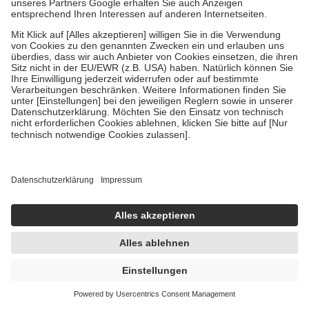
Aciclostad 2 g Creme
2 g
Creme
-32%
AVP:
5,41 €
3,68 €
1.840,00 € / 1 kg
sofort lieferbar
In den Warenkorb