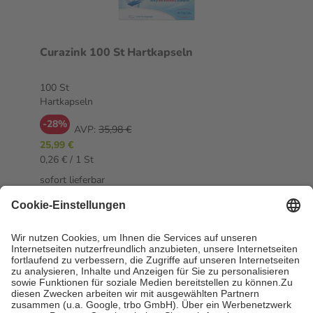
Curazink 100 St Hartkapseln
100 St
Hartkapseln
-28%
AVP:
35,98 €
25,99 €
0,26 € / 1 St
sofort lieferbar
In den Warenkorb
Bestseller