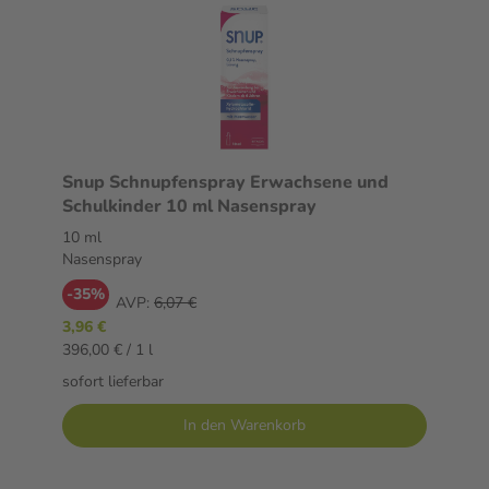
Snup Schnupfenspray Erwachsene und
Schulkinder 10 ml Nasenspray
10 ml
Nasenspray
-35%
AVP:
6,07 €
3,96 €
396,00 € / 1 l
sofort lieferbar
In den Warenkorb