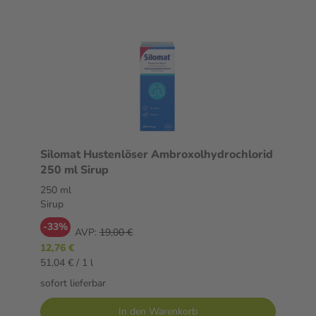
Silomat Hustenlöser Ambroxolhydrochlorid
250 ml Sirup
250 ml
Sirup
-33%
AVP:
19,00 €
12,76 €
51,04 € / 1 l
sofort lieferbar
In den Warenkorb