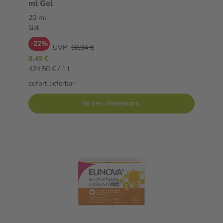
ml Gel
20 ml
Gel
-22%
UVP:
10,94 €
8,49 €
424,50 € / 1 l
sofort lieferbar
In den Warenkorb