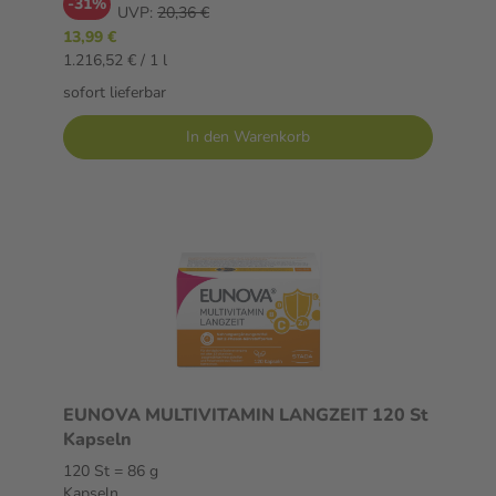
-31%
UVP:
20,36 €
13,99 €
1.216,52 € / 1 l
sofort lieferbar
In den Warenkorb
EUNOVA MULTIVITAMIN LANGZEIT 120 St
Kapseln
120 St = 86 g
Kapseln