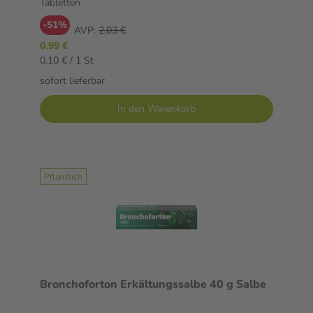
Tabletten
-51%
AVP:
2,03 €
0,99 €
0,10 € / 1 St
sofort lieferbar
In den Warenkorb
Pflanzlich
Bronchoforton Erkältungssalbe 40 g Salbe