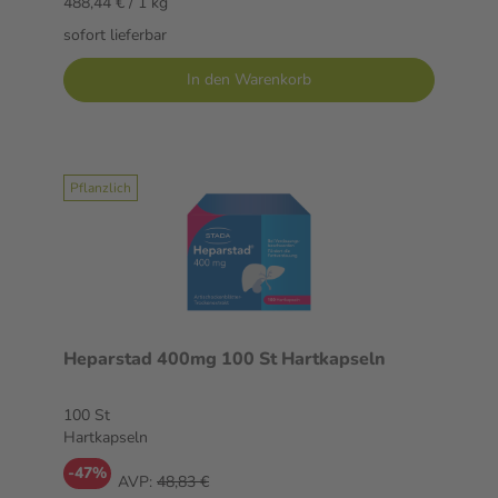
488,44 € / 1 kg
sofort lieferbar
In den Warenkorb
Pflanzlich
Heparstad 400mg 100 St Hartkapseln
100 St
Hartkapseln
-47%
AVP:
48,83 €