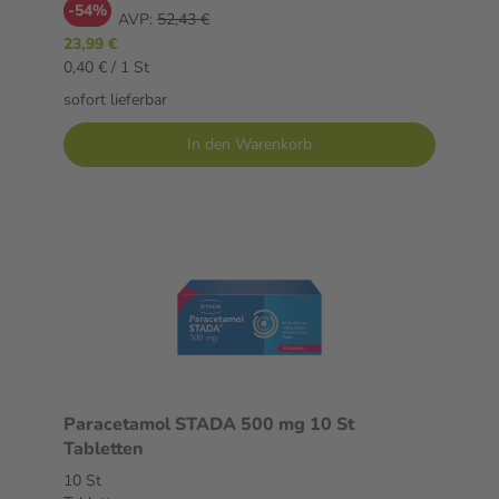
-54%
AVP:
52,43 €
23,99 €
0,40 € / 1 St
sofort lieferbar
In den Warenkorb
Paracetamol STADA 500 mg 10 St
Tabletten
10 St