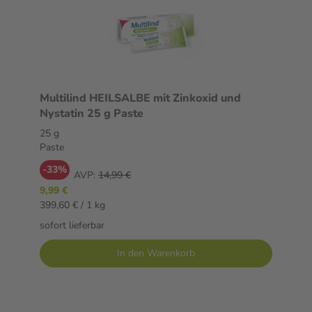
Multilind HEILSALBE mit Zinkoxid und
Nystatin 25 g Paste
25 g
Paste
-33%
AVP:
14,99 €
9,99 €
399,60 € / 1 kg
sofort lieferbar
In den Warenkorb