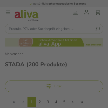
persönliche
pharmazeutische Beratung
Markenshop
STADA
(200 Produkte)
Filter
1
2
3
4
5