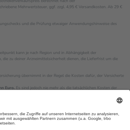
Apothekenverkaufspreis berechnet nach der
chriebene Mehrwertsteuer, ggf. zzgl. 4,95 € Versandkosten. Ab 29 €
rkungschecks und die Prüfung etwaiger Anwendungshinweise des
zeitpunkt kann je nach Region und in Abhängigkeit der
 zu deiner Arzneimittelsicherheit dienen, die Lieferfrist um die
versicherung übernimmt in der Regel die Kosten dafür, der Versicherte
hn Euro.
Es sind jedoch nie mehr als die tatsächlichen Kosten der
eine Zuzahlungen
an bei: