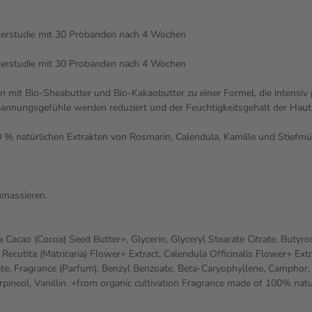
nderstudie mit 30 Probanden nach 4 Wochen
erstudie mit 30 Probanden nach 4 Wochen
n mit Bio-Sheabutter und Bio-Kakaobutter zu einer Formel, die intensiv 
 Spannungsgefühle werden reduziert und der Feuchtigkeitsgehalt der Hau
 % natürlichen Extrakten von Rosmarin, Calendula, Kamille und Stiefmü
nmassieren.
cao (Cocoa) Seed Butter+, Glycerin, Glyceryl Stearate Citrate, Butyrosp
ecutita (Matricaria) Flower+ Extract, Calendula Officinalis Flower+ Extra
ate, Fragrance (Parfum), Benzyl Benzoate, Beta-Caryophyllene, Camphor, 
rpineol, Vanillin. +from organic cultivation Fragrance made of 100% natur