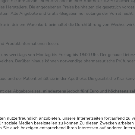
gen Sie Ihre Ärztin, Ihren Arzt oder in Ihrer Apotheke. AVP: Üblicher 
s Herstellers. Die angegebenen Preise beinhalten die gesetzlich vorges
alten. Alle Angebote und Gratis-Beigaben nur solange der Vorrat reicht.
dukte in deinem Warenkorb beinhaltet die Durchführung von Wechselwi
und Produktinformationen lesen.
i uns werktags von Montag bis Freitag bis 18:00 Uhr. Der genaue Liefer
ichen. Darüber hinaus können notwendige pharmazeutische Prüfungen, die
aus und der Patient erhält sie in der Apotheke. Die gesetzliche Kranken
ent des Abgabepreises,
mindestens
jedoch
fünf Euro
und
höchstens ze
zehn Prozent der Kosten sowie zehn Euro je Verordnung.
ärken und die besondere Stellung der Familie zu unterstützen, fallen
k
 Ausnahme der Fahrkosten
V getragen werden