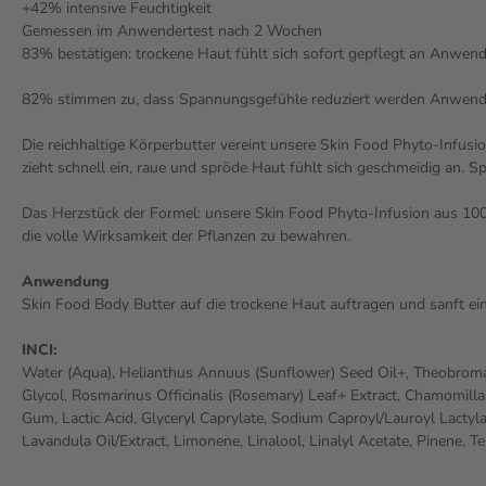
+42% intensive Feuchtigkeit
Gemessen im Anwendertest nach 2 Wochen
83% bestätigen: trockene Haut fühlt sich sofort gepflegt an Anwe
82% stimmen zu, dass Spannungsgefühle reduziert werden Anwend
Die reichhaltige Körperbutter vereint unsere Skin Food Phyto-Infusio
zieht schnell ein, raue und spröde Haut fühlt sich geschmeidig an.
Das Herzstück der Formel: unsere Skin Food Phyto-Infusion aus 100
die volle Wirksamkeit der Pflanzen zu bewahren.
Anwendung
Skin Food Body Butter auf die trockene Haut auftragen und sanft ei
INCI:
Water (Aqua), Helianthus Annuus (Sunflower) Seed Oil+, Theobroma Ca
Glycol, Rosmarinus Officinalis (Rosemary) Leaf+ Extract, Chamomilla R
Gum, Lactic Acid, Glyceryl Caprylate, Sodium Caproyl/Lauroyl Lactyl
Lavandula Oil/Extract, Limonene, Linalool, Linalyl Acetate, Pinene, Te