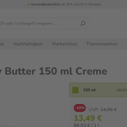
versandkostenfrei
ab 29 € und für E-Rezepte
ke
Nachhaltigkeit
Markenshop
Themenwelten
 Butter 150 ml Creme
150 ml
(89,93 
-10%
UVP:
14,95 €
13,49 €
89,93 € / 1 l