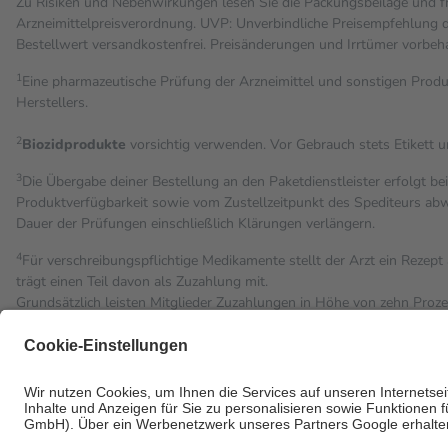
Zu Risiken und Nebenwirkungen lesen Sie die Packungsbeilage und fra
Arzneimittelpreisverordnung. UVP: Unverbindliche Preisempfehlung de
Bestell­wert versand­kosten­frei. Preisänderungen und Irrtümer vorbeh
1
Eine pharmazeutische Prüfung der Arzneimittel und sonstigen Pro
Herstellers.
2
Biozidprodukte
vorsichtig verwenden. Vor Gebrauch stets Etikett 
3
Die Übergabe deiner Bestellung an den Paketdienstleister erfolgt be
Produktverfügbarkeit sowie vom Zustellzeitpunkt des Spediteurs abwe
Dauer der Prüfungen einschließlich Klärungen verlängern.
4
Für verschreibungspflichtige Medikamente stellt der Arzt ein Rezept 
trägt einen Teil davon als Zuzahlung mit.
Grundsätzlich leisten Mitglieder Zuzahlungen in Höhe von zehn Proz
Leistung zu entrichten.
Diese Regeln gelten grundsätzlich auch für Online-Apotheken.
Bei Heilmitteln und häuslicher Krankenpflege beträgt die Zuzahlung 
Um das Engagement der Versicherten für ihre eigene Gesundheit zu st
• Kindern und Jugendlichen bis zum vollendeten 18. Lebensjahr mit
• Untersuchungen zur Vorsorge und Früherkennung, die von der GK