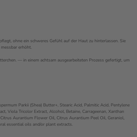
pflegt, ohne ein schweres Gefühl auf der Haut zu hinterlassen. Sie
t messbar erhöht.
tterchen. — in einem achtsam ausgearbeiteten Prozess gefertigt, um
ermum Parkii (Shea) Butter+, Stearic Acid, Palmitic Acid, Pentylene
ct, Viola Tricolor Extract, Alcohol, Betaine, Carrageenan, Xanthan
Citrus Aurantium Flower Oil, Citrus Aurantium Peel Oil, Geraniol,
al essential oils and/or plant extracts.