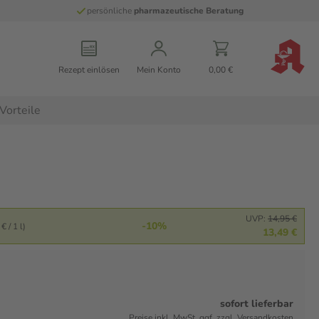
persönliche
pharmazeutische Beratung
Rezept einlösen
Mein Konto
0,00 €
Vorteile
UVP:
14,95 €
-10%
€ / 1 l)
13,49 €
sofort lieferbar
Preise inkl. MwSt. ggf. zzgl. Versandkosten