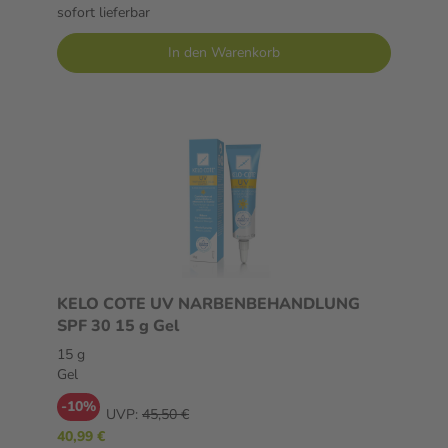
sofort lieferbar
In den Warenkorb
KELO COTE UV NARBENBEHANDLUNG
SPF 30 15 g Gel
15 g
Gel
-10%
UVP:
45,50 €
40,99 €