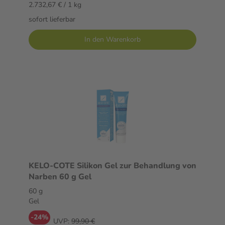
2.732,67 € / 1 kg
sofort lieferbar
In den Warenkorb
KELO-COTE Silikon Gel zur Behandlung von
Narben 60 g Gel
60 g
Gel
-24%
UVP:
99,90 €