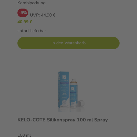
Kombipackung
-9%
UVP:
44,90 €
40,99 €
sofort lieferbar
In den Warenkorb
KELO-COTE Silikonspray 100 ml Spray
100 ml