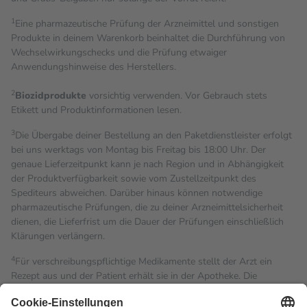
1
Eine pharmazeutische Prüfung der Arzneimittel und sonstigen
Produkte in deinem Warenkorb beinhaltet die Durchführung von
Wechselwirkungschecks und die Prüfung etwaiger
Anwendungshinweise des Herstellers.
2
Biozidprodukte
vorsichtig verwenden. Vor Gebrauch stets
Etikett und Produktinformationen lesen.
3
Die Übergabe deiner Bestellung an den Paketdienstleister erfolgt
bei uns werktags von Montag bis Freitag bis 18:00 Uhr. Der
genaue Lieferzeitpunkt kann je nach Region und in Abhängigkeit
der Produktverfügbarkeit sowie vom Zustellzeitpunkt des
Spediteurs abweichen. Darüber hinaus können notwendige
pharmazeutische Prüfungen, die zu deiner Arzneimittelsicherheit
dienen, die Lieferfrist um die Dauer der Prüfungen einschließlich
Klärungen verlängern.
4
Für verschreibungspflichtige Medikamente stellt der Arzt ein
Rezept aus und der Patient erhält sie in der Apotheke. Die
gesetzliche Krankenversicherung übernimmt in der Regel die
Kosten dafür, der Versicherte trägt einen Teil davon als Zuzahlung