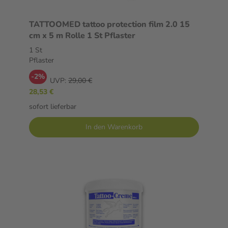
TATTOOMED tattoo protection film 2.0 15
cm x 5 m Rolle 1 St Pflaster
1 St
Pflaster
-2%
UVP:
29,00 €
28,53 €
sofort lieferbar
In den Warenkorb