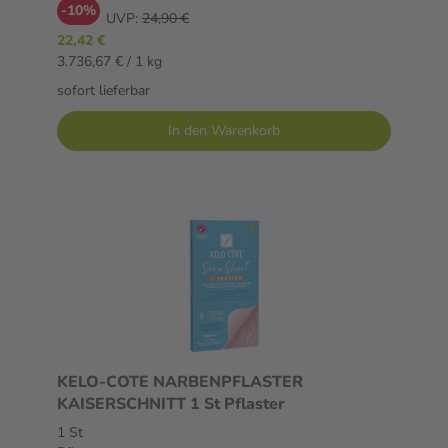
-10%
UVP:
24,90 €
22,42 €
3.736,67 € / 1 kg
sofort lieferbar
In den Warenkorb
KELO-COTE NARBENPFLASTER
KAISERSCHNITT 1 St Pflaster
1 St