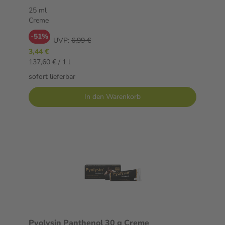
25 ml
Creme
-51%
UVP:
6,99 €
3,44 €
137,60 € / 1 l
sofort lieferbar
In den Warenkorb
Pyolysin Panthenol 30 g Creme