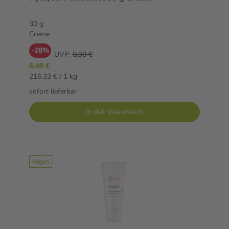
30 g
Creme
-28%
UVP:
8,98 €
6,49 €
216,33 € / 1 kg
sofort lieferbar
In den Warenkorb
Vegan