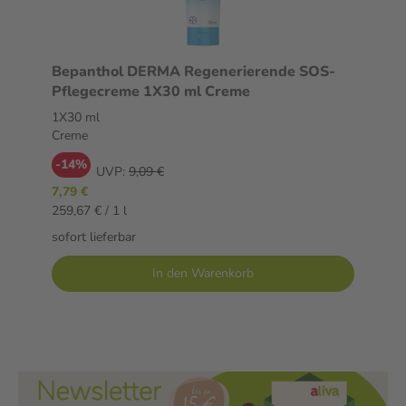
Bepanthol DERMA Regenerierende SOS-
Pflegecreme 1X30 ml Creme
1X30 ml
Creme
-14%
UVP:
9,09 €
7,79 €
259,67 € / 1 l
sofort lieferbar
In den Warenkorb