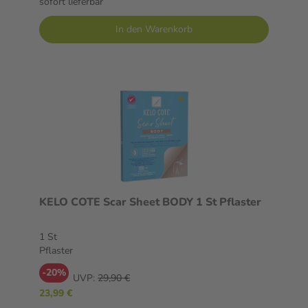
sofort lieferbar
In den Warenkorb
KELO COTE Scar Sheet BODY 1 St Pflaster
1 St
Pflaster
-20%
UVP:
29,90 €
23,99 €