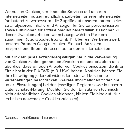
mit.
Grundsätzlich leisten Mitglieder Zuzahlungen in Höhe von zehn
Prozent des Abgabepreises,
mindestens
jedoch
fünf Euro
und
höchstens zehn Euro.
Es sind jedoch nie mehr als die
tatsächlichen Kosten der Leistung zu entrichten.
Diese Regeln gelten grundsätzlich auch für Online-Apotheken.
Bei Heilmitteln und häuslicher Krankenpflege beträgt die
Zuzahlung zehn Prozent der Kosten sowie zehn Euro je
Verordnung.
Um das Engagement der Versicherten für ihre eigene Gesundheit
zu stärken und die besondere Stellung der Familie zu unterstützen,
fallen
keine Zuzahlungen
an bei:
• Kindern und Jugendlichen bis zum vollendeten 18. Lebensjahr
mit Ausnahme der Fahrkosten
• Untersuchungen zur Vorsorge und Früherkennung, die von der
GKV getragen werden
• empfohlenen Schutzimpfungen
• Harn- und Blutteststreifen
Wir nutzen Trusted Shops als unabhängigen Dienstleister für die
Einholung von Bewertungen. Trusted Shops hat Maßnahmen