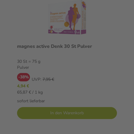
magnes active Denk 30 St Pulver
30 St = 75 g
Pulver
-38%
UVP:
7,95 €
4,94 €
65,87 € / 1 kg
sofort lieferbar
In den Warenkorb