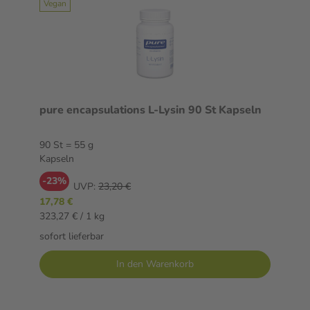
Vegan
pure encapsulations L-Lysin 90 St Kapseln
90 St = 55 g
Kapseln
-23%
UVP:
23,20 €
17,78 €
323,27 € / 1 kg
sofort lieferbar
In den Warenkorb