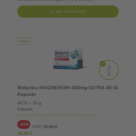
In den Warenkorb
Vegan
Biolectra MAGNESIUM 400mg ULTRA 40 St
Kapseln
40 St = 33 g
Kapseln
inklusive Biolectra Magn 250 Muskel & Knochen
-21%
UVP:
20,80 €
16,49 €