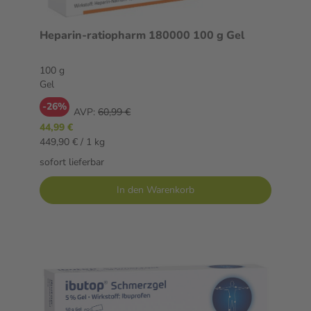
Heparin-ratiopharm 180000 100 g Gel
100 g
Gel
-26%
AVP:
60,99 €
44,99 €
449,90 € / 1 kg
sofort lieferbar
In den Warenkorb