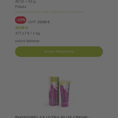
40 St = 53 g
Pellets
inklusive Biolectra Magn 250 Muskel & Knochen
-12%
UVP:
22,60 €
19,99 €
377,17 € / 1 kg
sofort lieferbar
In den Warenkorb
PHYSIORELAX ULTRA PLUS CREME -