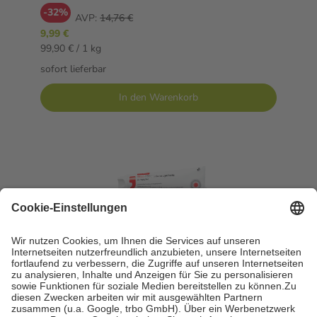
-32%
AVP:
14,76 €
9,99 €
99,90 € / 1 kg
sofort lieferbar
In den Warenkorb
DICLO-ADGC Schmerzgel forte Doppelpack
2X180 g Gel
2X180 g = 360 g