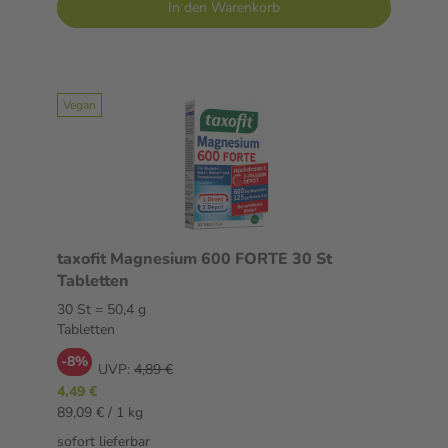
In den Warenkorb
Vegan
taxofit Magnesium 600 FORTE 30 St
Tabletten
30 St = 50,4 g
Tabletten
-8%
UVP:
4,89 €
4,49 €
89,09 € / 1 kg
sofort lieferbar