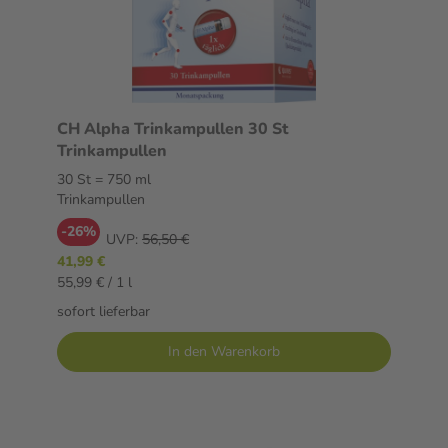
CH Alpha Trinkampullen 30 St
Trinkampullen
30 St = 750 ml
Trinkampullen
-26%
UVP:
56,50 €
41,99 €
55,99 € / 1 l
sofort lieferbar
In den Warenkorb