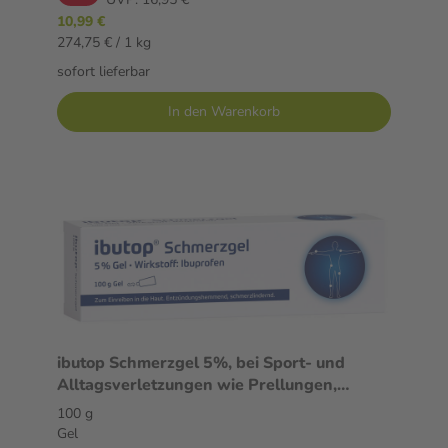
10,99 €
274,75 € / 1 kg
sofort lieferbar
In den Warenkorb
ibutop Schmerzgel 5%, bei Sport- und
Alltagsverletzungen wie Prellungen,
Verstauchungen oder Zerrungen 100 g Gel
100 g
Gel