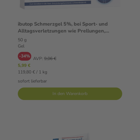
ibutop Schmerzgel 5%, bei Sport- und
Alltagsverletzungen wie Prellungen,
Verstauchungen oder Zerrungen 50 g Gel
50 g
Gel
-34%
AVP:
9,06 €
5,99 €
119,80 € / 1 kg
sofort lieferbar
In den Warenkorb