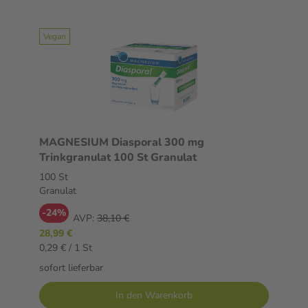
Vegan
MAGNESIUM Diasporal 300 mg
Trinkgranulat 100 St Granulat
100 St
Granulat
-24%
AVP:
38,10 €
28,99 €
0,29 € / 1 St
sofort lieferbar
In den Warenkorb