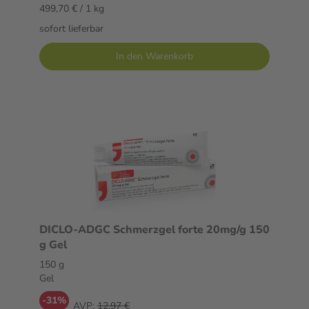
499,70 € / 1 kg
sofort lieferbar
In den Warenkorb
DICLO-ADGC Schmerzgel forte 20mg/g 150
g Gel
150 g
Gel
-31%
AVP:
12,97 €