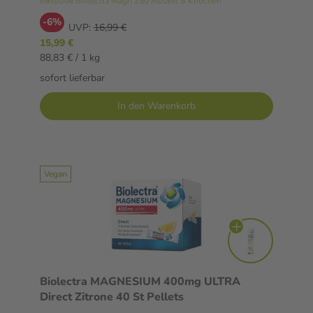
inklusive Biolectra Magn 250 Muskel & Knochen
-6%
UVP:
16,99 €
15,99 €
88,83 € / 1 kg
sofort lieferbar
In den Warenkorb
Vegan
Biolectra MAGNESIUM 400mg ULTRA
Direct Zitrone 40 St Pellets