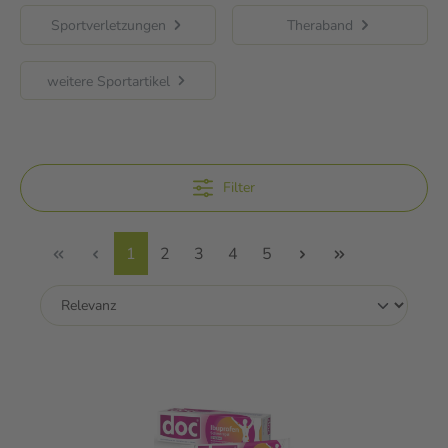
Sportverletzungen
Theraband
weitere Sportartikel
Filter
1
2
3
4
5