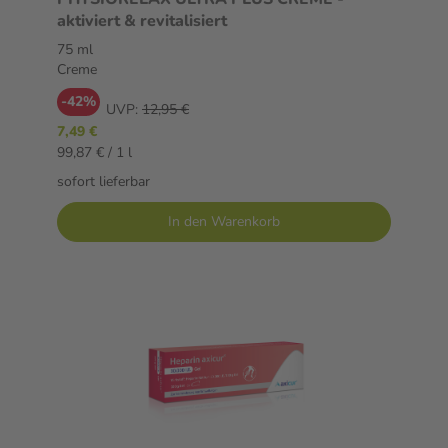
aktiviert & revitalisiert
75 ml
Creme
-42%
UVP:
12,95 €
7,49 €
99,87 € / 1 l
sofort lieferbar
In den Warenkorb