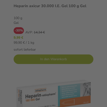
Heparin axicur 30.000 I.E. Gel 100 g Gel
100 g
Gel
-30%
AVP:
14,34 €
9,99 €
99,90 € / 1 kg
sofort lieferbar
In den Warenkorb