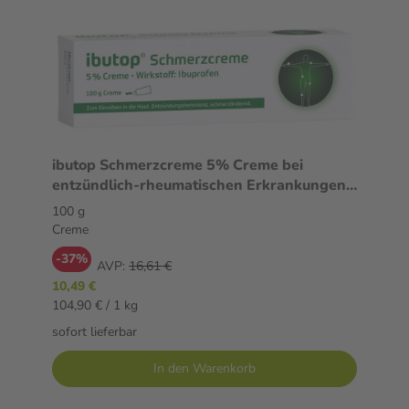
ibutop Schmerzcreme 5% Creme bei
entzündlich-rheumatischen Erkrankungen
und chronischen Gelenk- und
100 g
Muskelschmerzen 100 g Creme
Creme
-37%
AVP:
16,61 €
10,49 €
104,90 € / 1 kg
sofort lieferbar
In den Warenkorb