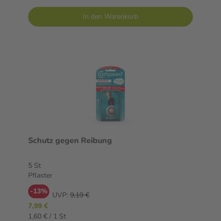
In den Warenkorb
Schutz gegen Reibung
5 St
Pflaster
-13%
UVP:
9,19 €
7,99 €
1,60 € / 1 St