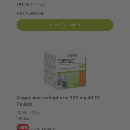
251,36 € / 1 kg
sofort lieferbar
In den Warenkorb
Magnesium-ratiopharm 300 mg 40 St
Pellets
40 St = 40 g
Pellets
-35%
UVP:
16,95 €