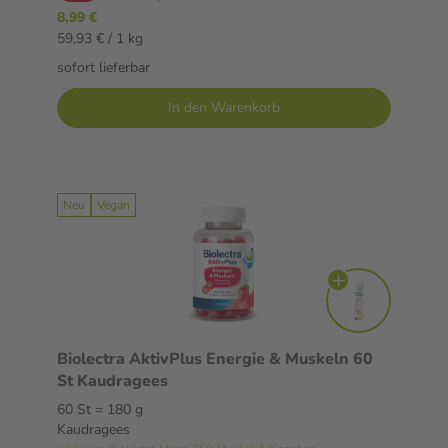
8,99 €
59,93 € / 1 kg
sofort lieferbar
In den Warenkorb
Neu
Vegan
Biolectra AktivPlus Energie & Muskeln 60
St Kaudragees
60 St = 180 g
Kaudragees