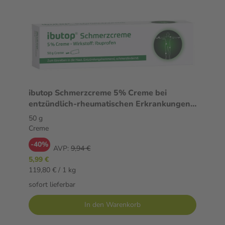
ibutop Schmerzcreme 5% Creme bei
entzündlich-rheumatischen Erkrankungen
und chronischen Gelenk- und
50 g
Muskelschmerzen 50 g Creme
Creme
-40%
AVP:
9,94 €
5,99 €
119,80 € / 1 kg
sofort lieferbar
In den Warenkorb