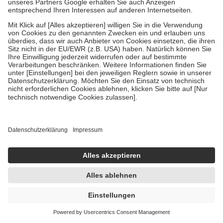
Gel
-30%
AVP:
29,98 €
20,87 €
57,97 € / 1 kg
sofort lieferbar
In den Warenkorb
CH Alpha PLUS Monatspackung 30 St
Trinkampullen