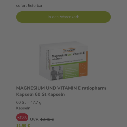
sofort lieferbar
In den Warenkorb
MAGNESIUM UND VITAMIN E ratiopharm
Kapseln 60 St Kapseln
60 St = 47,7 g
Kapseln
-35%
UVP:
18,48 €
11,99 €