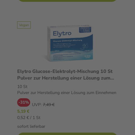
Vegan
Elytro Glucose-Elektrolyt-Mischung 10 St
Pulver zur Herstellung einer Lösung zum
Einnehmen
10 St
Pulver zur Herstellung einer Lösung zum Einnehmen
-31%
UVP:
7,49 €
5,19 €
0,52 € / 1 St
sofort lieferbar