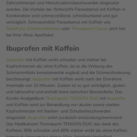
Zahnschmerzen und Menstruationsbeschwerden eingesetzt
werden. Die Vorteile der Wirkstoffe Paracetamol mit Koffein in
Kombination sind schmerzstillend, schnellwirkend und gut
verträglich. Schmerzmittel Paracetamol mit Koffein wie
RatioPyrin Schmerztabletten
oder
Thomapyrin Classic
jetzt hier
bei Ihrer Aliva-Apotheke!
Ibuprofen mit Koffein
Ibuprofen
mit Koffein wirkt schneller und stärker bei
Kopfschmerzen als ohne Koffein, da es die Wirkung des
Schmerzmittels komplementär ergänzt und die Schmerzlinderung
beschleunigt.
Ibuprofen
mit Koffein wirkt nach der Einnahme
innerhalb von 15 Minuten. Zudem ist es gut verträglich, gluten-
und laktosefrei und enthält keine tierischen Bestandteile. Das
Kombi-Analgetikum
Thomapyrin TENSION DUO
mit
Ibuprofen
und Koffein wird zur Behandlung von akuten sowie starken
Kopfschmerzen mit Nacken- und Schulterbeschwerden
eingesetzt.
Ibuprofen
wirkt zusätzlich entzündungshemmend.
Das Medikament Thomapyrin TENSION DUO, das dank des
Koffeins 36% schneller und 40% stärker wirkt als ohne Koffein,
kannst du bequem bei deiner Aliva-Apotheke bestellen!