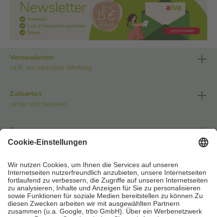
Versandarten
i.d.R. am nächsten Werktag
Zahlarten
sicher und bequem
Bewerte uns
Vertraue unserem mehrfach ausgezeichneten Service
Folge uns
aliva App