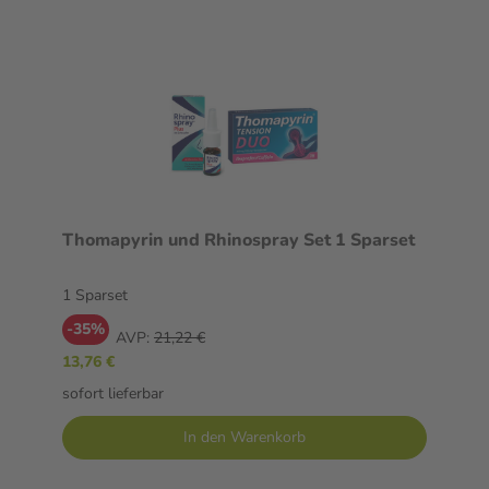
Thomapyrin und Rhinospray Set 1 Sparset
1 Sparset
-35%
AVP:
21,22 €
13,76 €
sofort lieferbar
In den Warenkorb