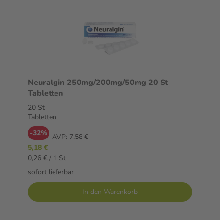
Neuralgin 250mg/200mg/50mg 20 St
Tabletten
20 St
Tabletten
-32%
AVP:
7,58 €
5,18 €
0,26 € / 1 St
sofort lieferbar
In den Warenkorb