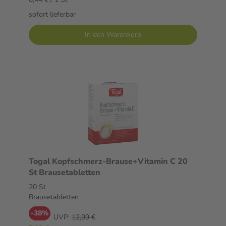
sofort lieferbar
In den Warenkorb
Togal Kopfschmerz-Brause+Vitamin C 20
St Brausetabletten
20 St
Brausetabletten
-38%
UVP:
12,99 €