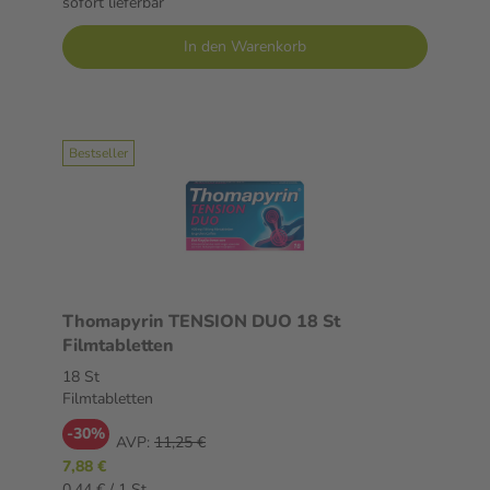
sofort lieferbar
In den Warenkorb
Bestseller
Thomapyrin TENSION DUO 18 St
Filmtabletten
18 St
Filmtabletten
-30%
AVP:
11,25 €
7,88 €
0,44 € / 1 St