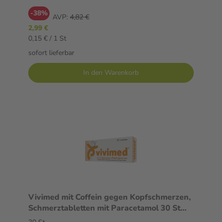
-38%
AVP:
4,82 €
2,99 €
0,15 € / 1 St
sofort lieferbar
In den Warenkorb
Vivimed mit Coffein gegen Kopfschmerzen,
Schmerztabletten mit Paracetamol 30 St
Tabletten