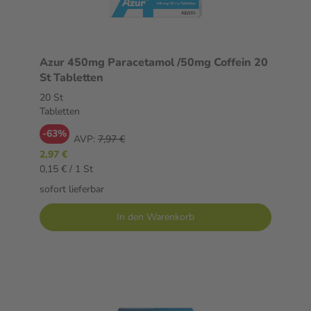
Azur 450mg Paracetamol /50mg Coffein 20
St Tabletten
20 St
Tabletten
-63%
AVP:
7,97 €
2,97 €
0,15 € / 1 St
sofort lieferbar
In den Warenkorb