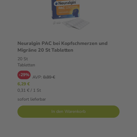
Neuralgin PAC bei Kopfschmerzen und
Migräne 20 St Tabletten
20 St
Tabletten
-29%
AVP:
8,89 €
6,29 €
0,31 € / 1 St
sofort lieferbar
In den Warenkorb