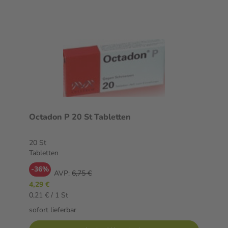
Octadon P 20 St Tabletten
20 St
Tabletten
-36%
AVP:
6,75 €
4,29 €
0,21 € / 1 St
sofort lieferbar