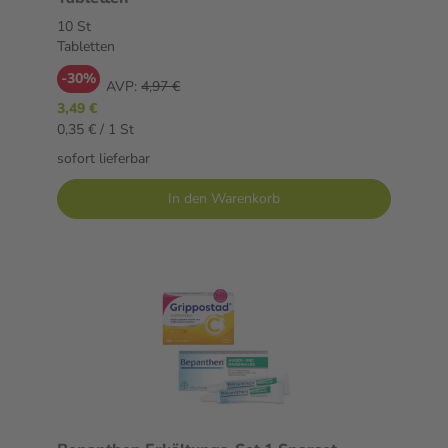
10 St
Tabletten
-30%
AVP:
4,97 €
3,49 €
0,35 € / 1 St
sofort lieferbar
In den Warenkorb