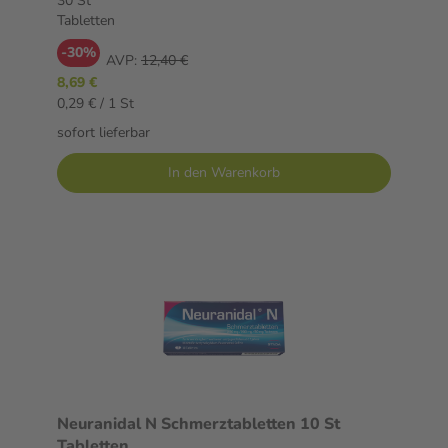
30 St
Tabletten
-30%
AVP:
12,40 €
8,69 €
0,29 € / 1 St
sofort lieferbar
In den Warenkorb
Neuranidal N Schmerztabletten 10 St
Tabletten