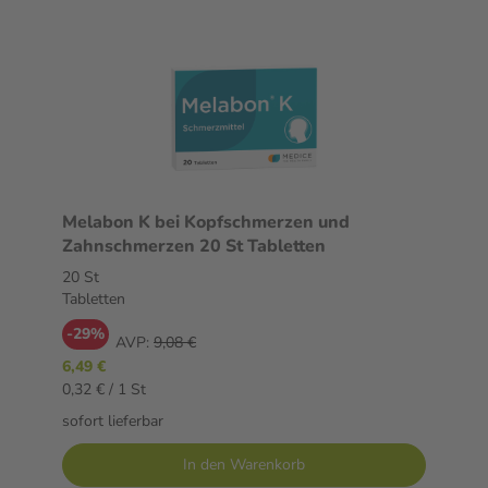
Melabon K bei Kopfschmerzen und
Zahnschmerzen 20 St Tabletten
20 St
Tabletten
-29%
AVP:
9,08 €
6,49 €
0,32 € / 1 St
sofort lieferbar
In den Warenkorb