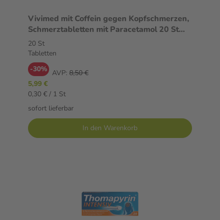
Vivimed mit Coffein gegen Kopfschmerzen,
Schmerztabletten mit Paracetamol 20 St
Tabletten
20 St
Tabletten
-30%
AVP:
8,50 €
5,99 €
0,30 € / 1 St
sofort lieferbar
In den Warenkorb