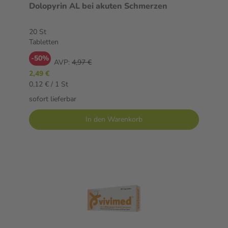
Dolopyrin AL bei akuten Schmerzen
20 St
Tabletten
-50%
AVP:
4,97 €
2,49 €
0,12 € / 1 St
sofort lieferbar
In den Warenkorb