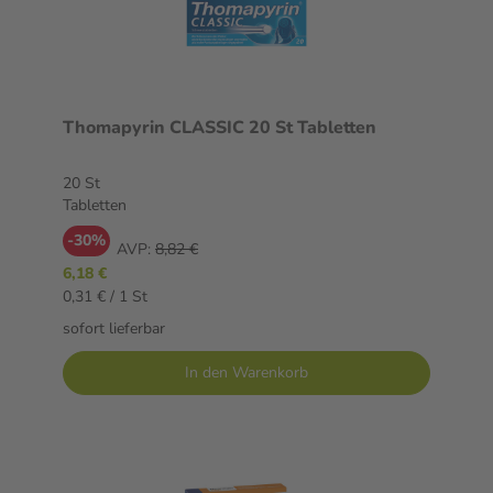
Thomapyrin CLASSIC 20 St Tabletten
20 St
Tabletten
-30%
AVP:
8,82 €
6,18 €
0,31 € / 1 St
sofort lieferbar
In den Warenkorb