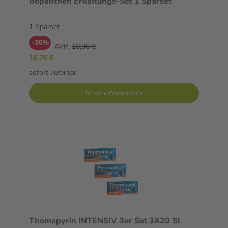
Bepanthen Erkältungs-Set 1 Sparset
1 Sparset
-36%
AVP:
26,38 €
16,76 €
sofort lieferbar
In den Warenkorb
Thomapyrin INTENSIV 3er Set 3X20 St