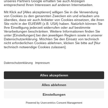
Service
Meine Apotheke
So geht's
Rechtliches
Widerruf erklären
Zu Risiken und Nebenwirkungen lesen Sie die Packungsbeilage
und fragen Sie Ihre Ärztin, Ihren Arzt oder in Ihrer Apotheke. AVP:
Üblicher Apothekenverkaufspreis berechnet nach der
Arzneimittelpreisverordnung. UVP: Unverbindliche
Preisempfehlung des Herstellers. Die angegebenen Preise
beinhalten die gesetzlich vorgeschriebene Mehrwertsteuer, ggf.
zzgl. 4,95 € Versandkosten. Ab 29 € Bestell­wert versand­kosten­