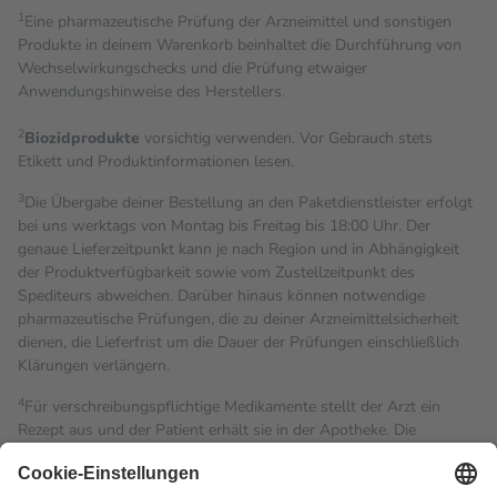
1
Eine pharmazeutische Prüfung der Arzneimittel und sonstigen
Produkte in deinem Warenkorb beinhaltet die Durchführung von
Wechselwirkungschecks und die Prüfung etwaiger
Anwendungshinweise des Herstellers.
2
Biozidprodukte
vorsichtig verwenden. Vor Gebrauch stets
Etikett und Produktinformationen lesen.
3
Die Übergabe deiner Bestellung an den Paketdienstleister erfolgt
bei uns werktags von Montag bis Freitag bis 18:00 Uhr. Der
genaue Lieferzeitpunkt kann je nach Region und in Abhängigkeit
der Produktverfügbarkeit sowie vom Zustellzeitpunkt des
Spediteurs abweichen. Darüber hinaus können notwendige
pharmazeutische Prüfungen, die zu deiner Arzneimittelsicherheit
dienen, die Lieferfrist um die Dauer der Prüfungen einschließlich
Klärungen verlängern.
4
Für verschreibungspflichtige Medikamente stellt der Arzt ein
Rezept aus und der Patient erhält sie in der Apotheke. Die
gesetzliche Krankenversicherung übernimmt in der Regel die
Kosten dafür, der Versicherte trägt einen Teil davon als Zuzahlung