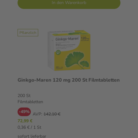
In den Warenkorb
Pflanzlich
Ginkgo-Maren 120 mg 200 St Filmtabletten
200 St
Filmtabletten
-49%
AVP:
142,10 €
72,99 €
0,36 € / 1 St
sofort lieferbar