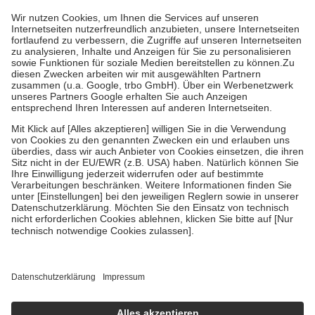
mit.
Grundsätzlich leisten Mitglieder Zuzahlungen in Höhe von zehn
Prozent des Abgabepreises,
mindestens
jedoch
fünf Euro
und
höchstens zehn Euro.
Es sind jedoch nie mehr als die
tatsächlichen Kosten der Leistung zu entrichten.
Diese Regeln gelten grundsätzlich auch für Online-Apotheken.
Bei Heilmitteln und häuslicher Krankenpflege beträgt die
Zuzahlung zehn Prozent der Kosten sowie zehn Euro je
Verordnung.
Um das Engagement der Versicherten für ihre eigene Gesundheit
zu stärken und die besondere Stellung der Familie zu unterstützen,
fallen
keine Zuzahlungen
an bei:
• Kindern und Jugendlichen bis zum vollendeten 18. Lebensjahr
mit Ausnahme der Fahrkosten
• Untersuchungen zur Vorsorge und Früherkennung, die von der
GKV getragen werden
• empfohlenen Schutzimpfungen
• Harn- und Blutteststreifen
Wir nutzen Trusted Shops als unabhängigen Dienstleister für die
Einholung von Bewertungen. Trusted Shops hat Maßnahmen
getroffen, um sicherzustellen, dass es sich um echte Bewertungen