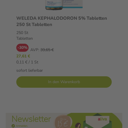
WELEDA KEPHALODORON 5% Tabletten
250 St Tabletten
250 St
Tabletten
-30%
AVP:
39,65 €
27,61 €
0,11 € / 1 St
sofort lieferbar
In den Warenkorb