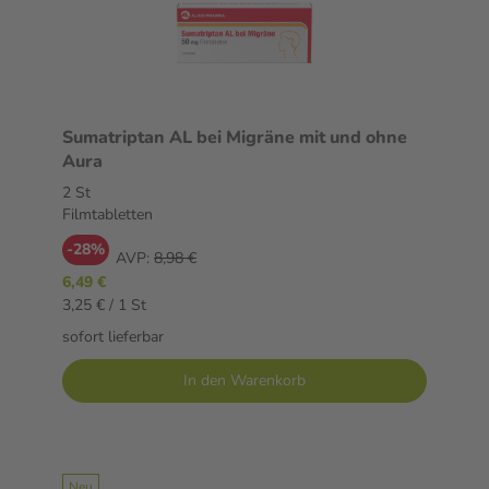
Sumatriptan AL bei Migräne mit und ohne
Aura
2 St
Filmtabletten
-28%
AVP:
8,98 €
6,49 €
3,25 € / 1 St
sofort lieferbar
In den Warenkorb
Neu