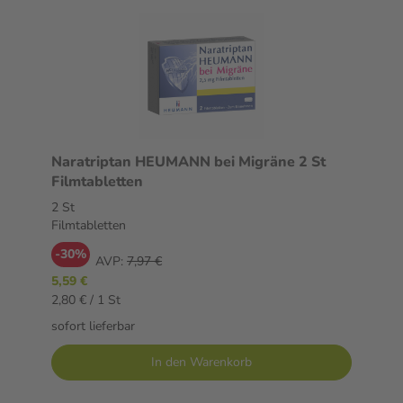
Naratriptan HEUMANN bei Migräne 2 St
Filmtabletten
2 St
Filmtabletten
-30%
AVP:
7,97 €
5,59 €
2,80 € / 1 St
sofort lieferbar
In den Warenkorb