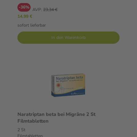
-36%
AVP:
23,34 €
14,99 €
sofort lieferbar
In den Warenkorb
Naratriptan beta bei Migräne 2 St
Filmtabletten
2 St
Filmtabletten