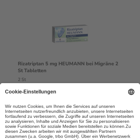
Rizatriptan 5 mg HEUMANN bei Migräne 2
St Tabletten
2 St
Tabletten
-1%
AVP:
11,96 €
11,84 €
5,92 € / 1 St
sofort lieferbar
In den Warenkorb