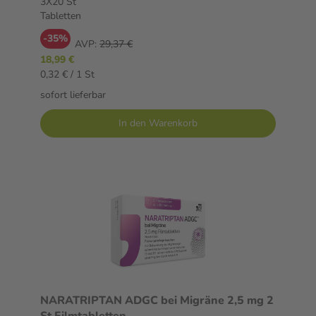
3X20 St
Tabletten
-35%
AVP:
29,37 €
18,99 €
0,32 € / 1 St
sofort lieferbar
In den Warenkorb
NARATRIPTAN ADGC bei Migräne 2,5 mg 2