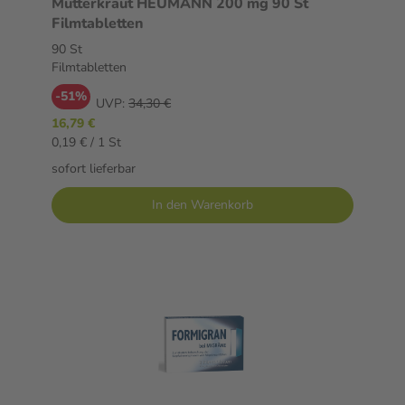
Mutterkraut HEUMANN 200 mg 90 St
Filmtabletten
90 St
Filmtabletten
-51%
UVP:
34,30 €
16,79 €
0,19 € / 1 St
sofort lieferbar
In den Warenkorb