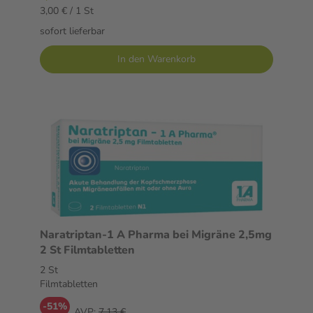
3,00 € / 1 St
sofort lieferbar
In den Warenkorb
Naratriptan-1 A Pharma bei Migräne 2,5mg
2 St Filmtabletten
2 St
Filmtabletten
-51%
AVP:
7,13 €