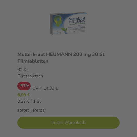
Mutterkraut HEUMANN 200 mg 30 St
Filmtabletten
30 St
Filmtabletten
-53%
UVP:
14,99 €
6,99 €
0,23 € / 1 St
sofort lieferbar
In den Warenkorb