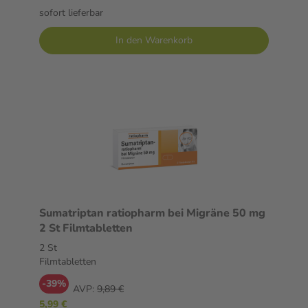
sofort lieferbar
In den Warenkorb
Sumatriptan ratiopharm bei Migräne 50 mg
2 St Filmtabletten
2 St
Filmtabletten
-39%
AVP:
9,89 €
5,99 €