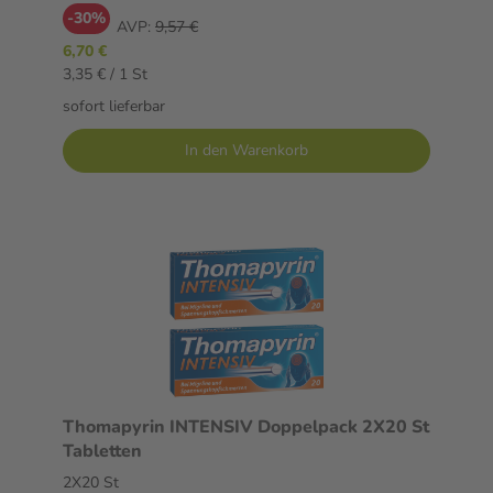
-30%
AVP:
9,57 €
6,70 €
3,35 € / 1 St
sofort lieferbar
In den Warenkorb
Thomapyrin INTENSIV Doppelpack 2X20 St
Tabletten
2X20 St