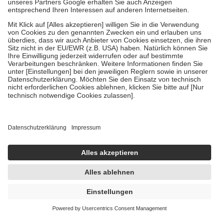
Naratriptan Hennig bei Migräne 2,5mg 2 St
Filmtabletten
2 St
Filmtabletten
-15%
AVP:
7,38 €
6,29 €
3,15 € / 1 St
sofort lieferbar