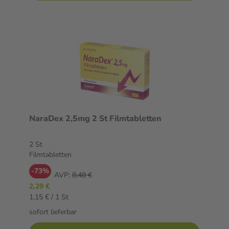
NaraDex 2,5mg 2 St Filmtabletten
2 St
Filmtabletten
-73%
AVP:
8,48 €
2,29 €
1,15 € / 1 St
sofort lieferbar