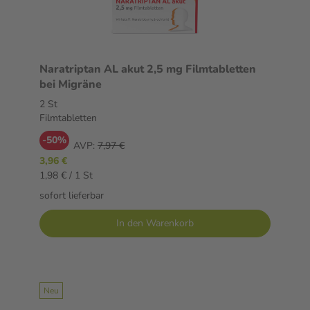
Naratriptan AL akut 2,5 mg Filmtabletten
bei Migräne
2 St
Filmtabletten
-50%
AVP:
7,97 €
3,96 €
1,98 € / 1 St
sofort lieferbar
In den Warenkorb
Neu