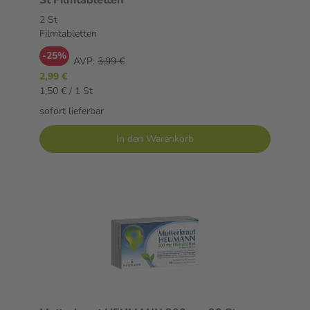
St Filmtabletten
2 St
Filmtabletten
-25%
AVP:
3,99 €
2,99 €
1,50 € / 1 St
sofort lieferbar
In den Warenkorb