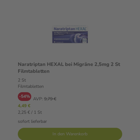
Naratriptan HEXAL bei Migräne 2,5mg 2 St
Filmtabletten
2 St
Filmtabletten
-54%
AVP:
9,79 €
4,49 €
2,25 € / 1 St
sofort lieferbar
In den Warenkorb