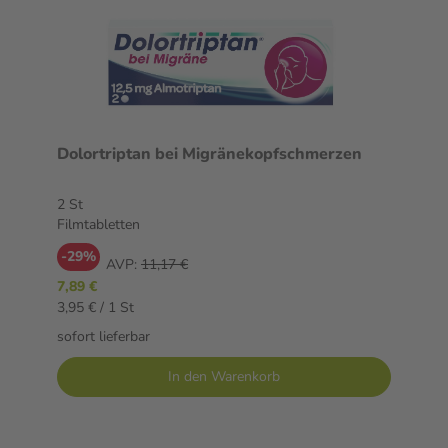
Dolortriptan bei Migränekopfschmerzen
2 St
Filmtabletten
-29%
AVP:
11,17 €
7,89 €
3,95 € / 1 St
sofort lieferbar
In den Warenkorb