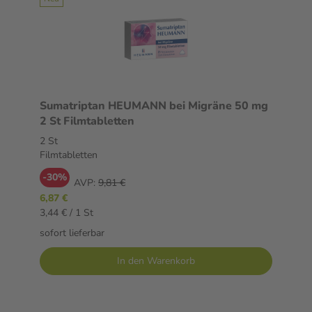
Sumatriptan HEUMANN bei Migräne 50 mg
2 St Filmtabletten
2 St
Filmtabletten
-30%
AVP:
9,81 €
6,87 €
3,44 € / 1 St
sofort lieferbar
In den Warenkorb