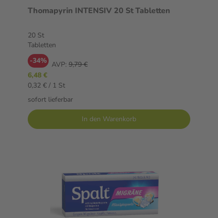
Thomapyrin INTENSIV 20 St Tabletten
20 St
Tabletten
-34%
AVP:
9,79 €
6,48 €
0,32 € / 1 St
sofort lieferbar
In den Warenkorb