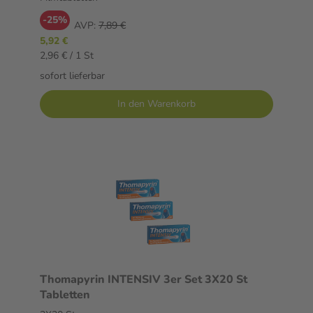
-25%
AVP:
7,89 €
5,92 €
2,96 € / 1 St
sofort lieferbar
In den Warenkorb
Thomapyrin INTENSIV 3er Set 3X20 St
Tabletten