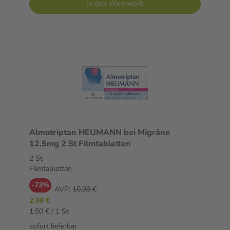
In den Warenkorb
Almotriptan HEUMANN bei Migräne
12,5mg 2 St Filmtabletten
2 St
Filmtabletten
-73%
AVP:
10,98 €
2,99 €
1,50 € / 1 St
sofort lieferbar