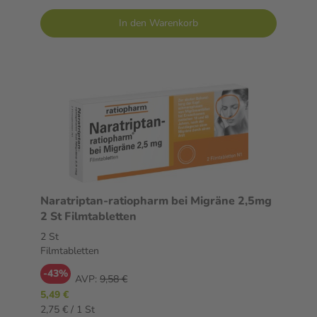
In den Warenkorb
Naratriptan-ratiopharm bei Migräne 2,5mg
2 St Filmtabletten
2 St
Filmtabletten
-43%
AVP:
9,58 €
5,49 €
2,75 € / 1 St