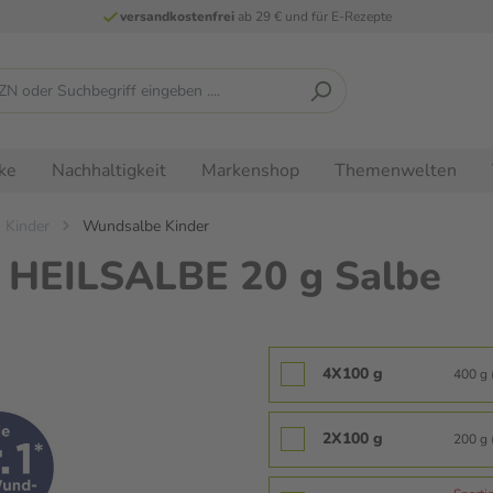
versandkostenfrei
ab 29 € und für E-Rezepte
ke
Nachhaltigkeit
Markenshop
Themenwelten
 Kinder
Wundsalbe Kinder
HEILSALBE 20 g Salbe
4X100 g
400 g 
2X100 g
200 g 