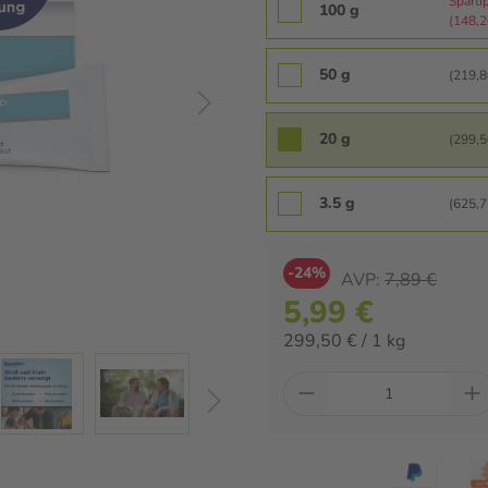
Sparti
100 g
(148,20
50 g
(219,80
20 g
(299,50
3.5 g
(625,71
-24%
AVP:
7,89 €
5,99 €
299,50 € / 1 kg