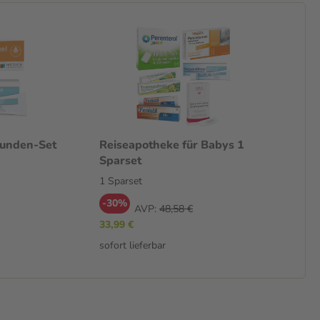
unden-Set
Reiseapotheke für Babys 1
Sparset
1 Sparset
-30%
AVP:
48,58 €
33,99 €
sofort lieferbar