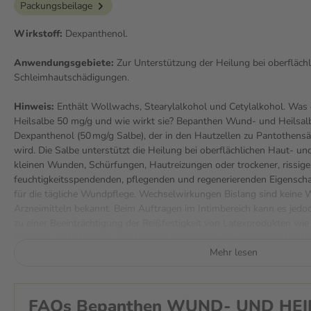
Packungsbeilage
Wirkstoff:
Dexpanthenol.
Anwendungsgebiete:
Zur Unterstützung der Heilung bei oberflächl
Schleimhautschädigungen.
Hinweis:
Enthält Wollwachs, Stearylalkohol und Cetylalkohol. Wa
Heilsalbe 50 mg/g und wie wirkt sie? Bepanthen Wund- und Heilsalb
Dexpanthenol (50 mg/g Salbe), der in den Hautzellen zu Pantothen
wird. Die Salbe unterstützt die Heilung bei oberflächlichen Haut- 
kleinen Wunden, Schürfungen, Hautreizungen oder trockener, rissige
feuchtigkeitsspendenden, pflegenden und regenerierenden Eigenschaf
für die tägliche Wundpflege. Wechselwirkungen Bislang sind keine
Arzneimitteln bekannt. Beim Auftragen im Intimbereich kann es jedo
zu einer Beeinträchtigung der Reißfestigkeit von Latexprodukten 
kommen. Bitte beachte dies bei gleichzeitiger Verwendung solcher 
Gelegentlich kann es zu allergischen Hautreaktionen wie Juckreiz, 
Mehr lesen
oder Kontaktdermatitis kommen. Auch Nesselsucht, Bläschenbildun
Einzelfällen berichtet. Wenn du eine dieser Reaktionen bemerkst, s
und ärztlichen Rat einholen. Wie wird Bepanthen Wund- und Heils
FAQs Bepanthen WUND- UND HEI
Bepanthen Wund- und Heilsalbe ein- bis mehrmals täglich dünn auf d