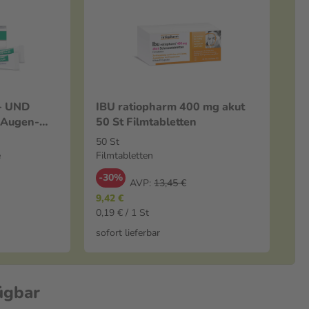
- UND
IBU ratiopharm 400 mg akut
 Augen-
50 St Filmtabletten
50 St
e
Filmtabletten
-30%
AVP:
13,45 €
9,42 €
0,19 € / 1 St
sofort lieferbar
ügbar