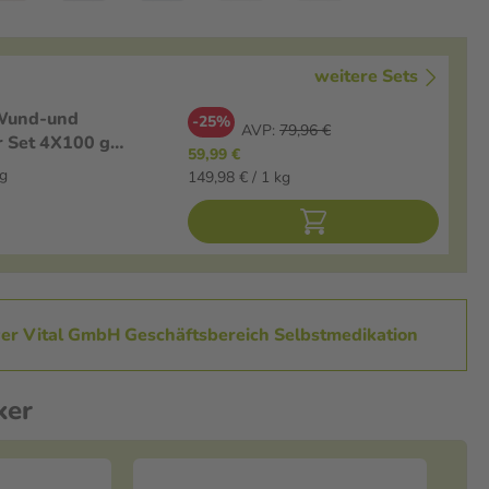
weitere Sets
Wund-und
-25%
AVP:
79,96 €
r Set 4X100 g
59,99 €
g
149,98 € / 1 kg
yer Vital GmbH Geschäftsbereich Selbstmedikation
ker