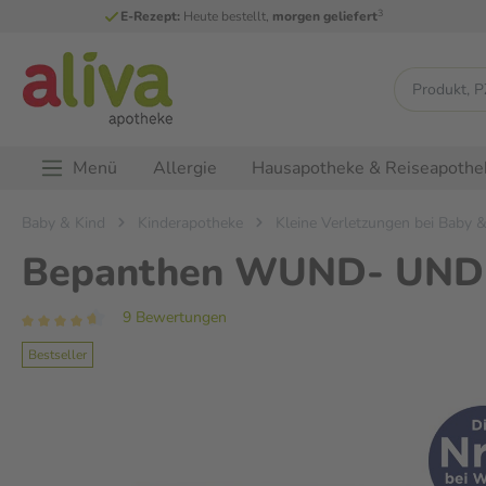
3
E-Rezept:
Heute bestellt,
morgen geliefert
Menü
Allergie
Hausapotheke & Reiseapothe
Baby & Kind
Kinderapotheke
Kleine Verletzungen bei Baby &
Bepanthen WUND- UND 
9 Bewertungen
Bestseller