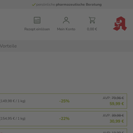
persönliche
pharmazeutische Beratung
Rezept einlösen
Mein Konto
0,00 €
Vorteile
AVP:
79,96 €
-25%
(149,98 € / 1 kg)
59,99 €
AVP:
39,98 €
-22%
(154,95 € / 1 kg)
30,99 €
AVP:
19,99 €