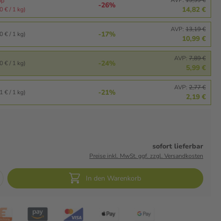
pp
-26%
14,82 €
 € / 1 kg)
AVP:
13,19 €
-17%
 € / 1 kg)
10,99 €
AVP:
7,89 €
-24%
 € / 1 kg)
5,99 €
AVP:
2,77 €
-21%
 € / 1 kg)
2,19 €
sofort lieferbar
Preise inkl. MwSt. ggf. zzgl. Versandkosten
In den Warenkorb