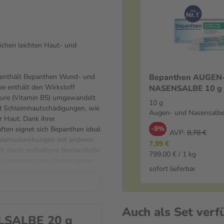
ichen leichten Haut- und
s enthält Bepanthen Wund- und
Bepanthen AUGEN
e enthält den Wirkstoff
NASENSALBE 10 g
säure (Vitamin B5) umgewandelt
und Nasensalbe
10 g
und Schleimhautschädigungen, wie
Augen- und Nasensalb
r Haut. Dank ihrer
-9%
ten eignet sich Bepanthen ideal
AVP:
8,78 €
 Wechselwirkungen mit anderen
7,99 €
ch durch enthaltene Bestandteile
799,00 € / 1 kg
wie Kondomen oder Diaphragmen
sofort lieferbar
Produkte. Nebenwirkungen
Rötungen, Hautausschlag, Ekzemen
g oder Hautreizungen wurden in
olltest du die Anwendung beenden
Auch als Set verf
albe 50 mg/g angewendet? Trage
LSALBE 20 g
ie betroffenen Hautstellen auf.