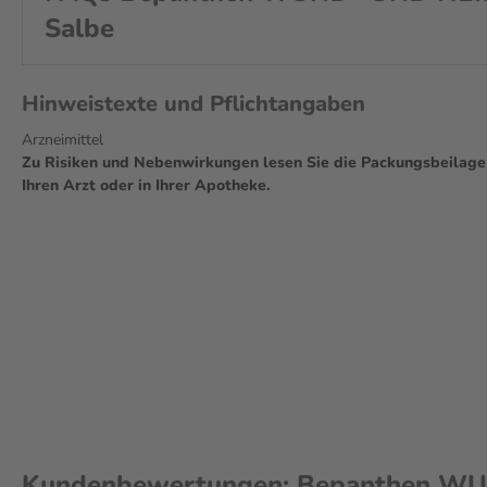
Salbe
Die Salbe eignet sich zur Anwendung auf Haut und Schleimhäuten. 
vom individuellen Heilungsverlauf ab. Bei ausbleibender Besserung n
Arzt aufsuchen. Jetzt bequem online auf aliva.de bestellen!
Hinweistexte und Pflichtangaben
Arzneimittel
Zu Risiken und Nebenwirkungen lesen Sie die Packungsbeilage u
Ihren Arzt oder in Ihrer Apotheke.
Kundenbewertungen: Bepanthen WU