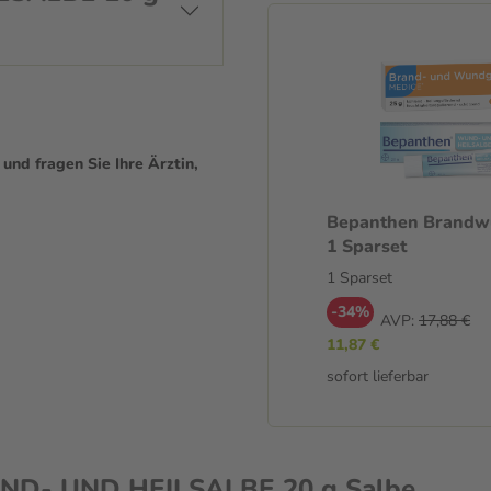
Die Dauer der Behandlung hängt
ach 7 Tagen solltest du einen
nd fragen Sie Ihre Ärztin,
Bepanthen Brandw
1 Sparset
1 Sparset
-34%
AVP:
17,88 €
11,87 €
sofort lieferbar
ND- UND HEILSALBE 20 g Salbe