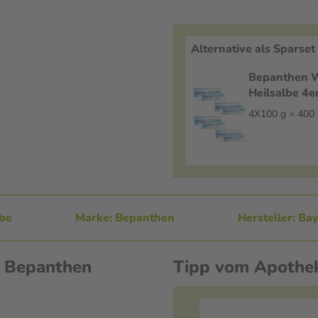
Alternative als Sparset
Bepanthen 
Heilsalbe 4e
Salbe
4X100 g = 400 
lbe
Marke: Bepanthen
Hersteller: Ba
n Bepanthen
Tipp vom Apothe