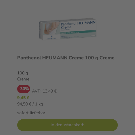
Panthenol HEUMANN Creme 100 g Creme
100 g
Creme
-30%
AVP:
13,49 €
9,45 €
94,50 € / 1 kg
sofort lieferbar
In den Warenkorb