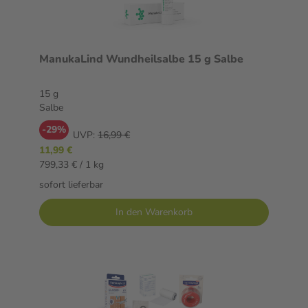
ManukaLind Wundheilsalbe 15 g Salbe
15 g
Salbe
-29%
UVP:
16,99 €
11,99 €
799,33 € / 1 kg
sofort lieferbar
In den Warenkorb