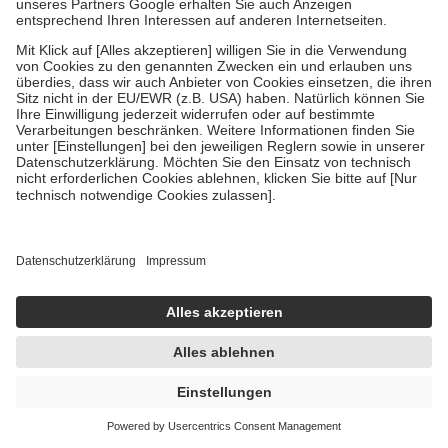
Reiseapotheke für Babys 1 Sparset
1 Sparset
-30%
AVP:
48,58 €
33,99 €
sofort lieferbar
In den Warenkorb