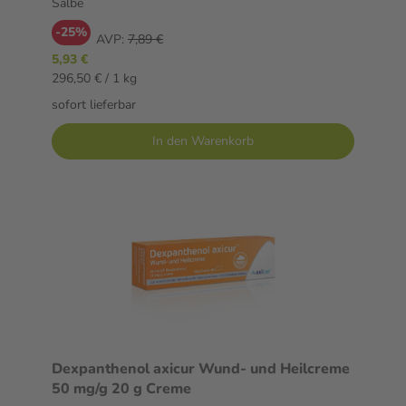
Salbe
-25%
AVP:
7,89 €
5,93 €
296,50 € / 1 kg
sofort lieferbar
In den Warenkorb
Dexpanthenol axicur Wund- und Heilcreme
50 mg/g 20 g Creme