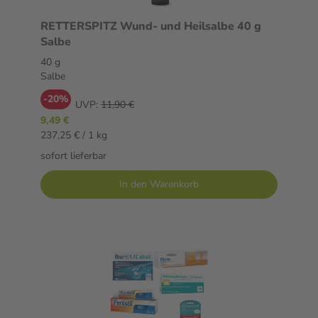
RETTERSPITZ Wund- und Heilsalbe 40 g
Salbe
40 g
Salbe
-20%
UVP:
11,90 €
9,49 €
237,25 € / 1 kg
sofort lieferbar
In den Warenkorb