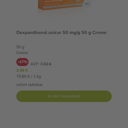
Dexpanthenol axicur 50 mg/g 50 g Creme
50 g
Creme
-47%
AVP:
7,53 €
3,99 €
79,80 € / 1 kg
sofort lieferbar
In den Warenkorb