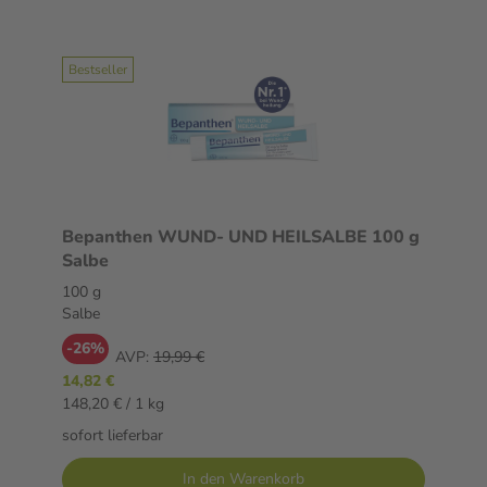
Bestseller
Bepanthen WUND- UND HEILSALBE 100 g
Salbe
100 g
Salbe
-26%
AVP:
19,99 €
14,82 €
148,20 € / 1 kg
sofort lieferbar
In den Warenkorb