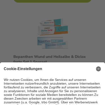
Bepanthen Wund und Heilsalbe & Diclox
forte Set 1 Sparset
1 Sparset
-36%
AVP:
46,97 €
29,99 €
sofort lieferbar
In den Warenkorb