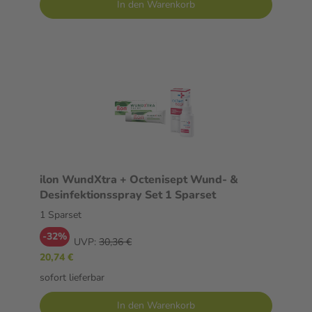
In den Warenkorb
ilon WundXtra + Octenisept Wund- &
Desinfektionsspray Set 1 Sparset
1 Sparset
-32%
UVP:
30,36 €
20,74 €
sofort lieferbar
In den Warenkorb