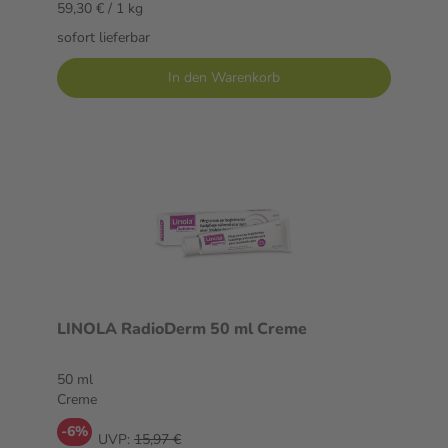
59,30 € / 1 kg
sofort lieferbar
In den Warenkorb
LINOLA RadioDerm 50 ml Creme
50 ml
Creme
-6%
UVP:
15,97 €