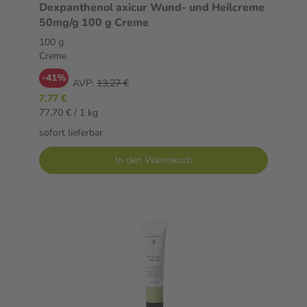
Dexpanthenol axicur Wund- und Heilcreme
50mg/g 100 g Creme
100 g
Creme
-41%
AVP:
13,27 €
7,77 €
77,70 € / 1 kg
sofort lieferbar
In den Warenkorb