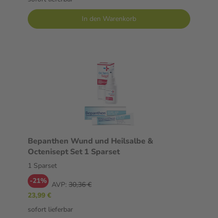
In den Warenkorb
Bepanthen Wund und Heilsalbe &
Octenisept Set 1 Sparset
1 Sparset
-21%
AVP:
30,36 €
23,99 €
sofort lieferbar