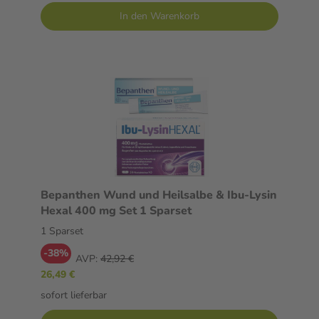
In den Warenkorb
Bepanthen Wund und Heilsalbe & Ibu-Lysin
Hexal 400 mg Set 1 Sparset
1 Sparset
-38%
AVP:
42,92 €
26,49 €
sofort lieferbar