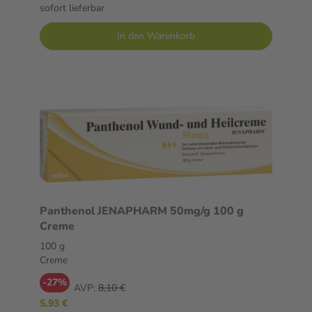
sofort lieferbar
In den Warenkorb
Panthenol JENAPHARM 50mg/g 100 g
Creme
100 g
Creme
-27%
AVP:
8,10 €
5,93 €