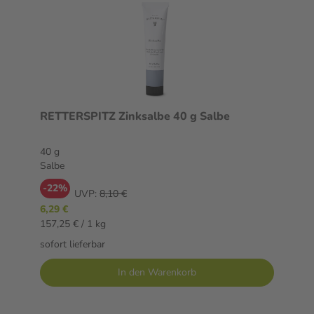
RETTERSPITZ Zinksalbe 40 g Salbe
40 g
Salbe
-22%
UVP:
8,10 €
6,29 €
157,25 € / 1 kg
sofort lieferbar
In den Warenkorb