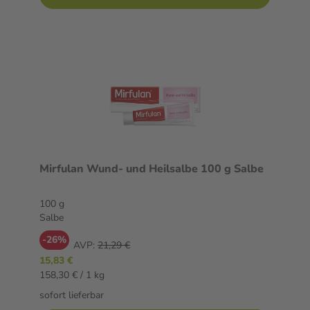
Mirfulan Wund- und Heilsalbe 100 g Salbe
100 g
Salbe
-26%
AVP:
21,29 €
15,83 €
158,30 € / 1 kg
sofort lieferbar