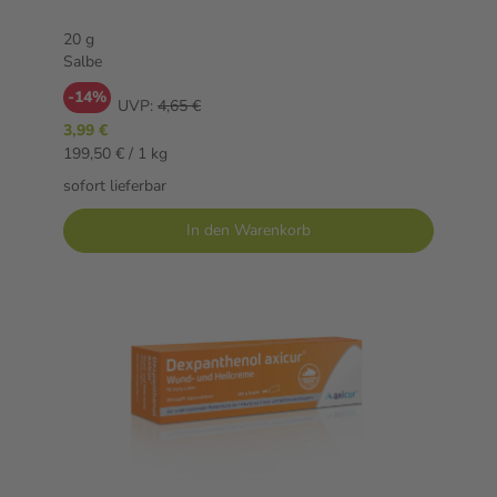
20 g
Salbe
-14%
UVP:
4,65 €
3,99 €
199,50 € / 1 kg
sofort lieferbar
In den Warenkorb