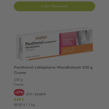
In den Warenkorb
Panthenol-ratiopharm Wundbalsam 100 g
Creme
100 g
Creme
-37%
AVP:
14,18 €
8,99 €
89,90 € / 1 kg