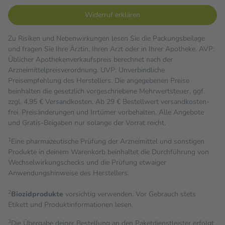
Widerruf erklären
Zu Risiken und Nebenwirkungen lesen Sie die Packungsbeilage
und fragen Sie Ihre Ärztin, Ihren Arzt oder in Ihrer Apotheke. AVP:
Üblicher Apothekenverkaufspreis berechnet nach der
Arzneimittelpreisverordnung. UVP: Unverbindliche
Preisempfehlung des Herstellers. Die angegebenen Preise
beinhalten die gesetzlich vorgeschriebene Mehrwertsteuer, ggf.
zzgl. 4,95 € Versandkosten. Ab 29 € Bestell­wert versand­kosten­
frei. Preisänderungen und Irrtümer vorbehalten. Alle Angebote
und Gratis-Beigaben nur solange der Vorrat reicht.
1
Eine pharmazeutische Prüfung der Arzneimittel und sonstigen
Produkte in deinem Warenkorb beinhaltet die Durchführung von
Wechselwirkungschecks und die Prüfung etwaiger
Anwendungshinweise des Herstellers.
2
Biozidprodukte
vorsichtig verwenden. Vor Gebrauch stets
Etikett und Produktinformationen lesen.
3
Die Übergabe deiner Bestellung an den Paketdienstleister erfolgt