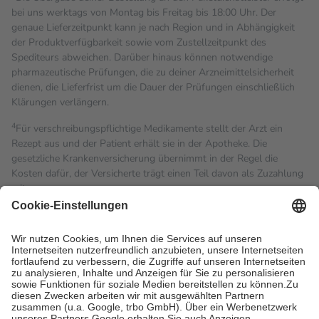
bei uns werktags von Montag bis Freitag bis 18:00 Uhr. Der
genaue Lieferzeitpunkt kann je nach Region und in Abhängigkeit
der Produktverfügbarkeit sowie vom Zustellzeitpunkt des
Spediteurs abweichen. Darüber hinaus können notwendige
pharmazeutische Prüfungen, die zu deiner Arzneimittelsicherheit
dienen, die Lieferfrist um die Dauer der Prüfungen einschließlich
Klärungen verlängern.
4
Für verschreibungspflichtige Medikamente stellt der Arzt ein
Rezept aus und der Patient erhält sie in der Apotheke. Die
gesetzliche Krankenversicherung übernimmt in der Regel die
Kosten dafür, der Versicherte trägt einen Teil davon als Zuzahlung
mit.
Grundsätzlich leisten Mitglieder Zuzahlungen in Höhe von zehn
Prozent des Abgabepreises,
mindestens
jedoch
fünf Euro
und
höchstens zehn Euro.
Es sind jedoch nie mehr als die
tatsächlichen Kosten der Leistung zu entrichten.
Diese Regeln gelten grundsätzlich auch für Online-Apotheken.
Bei Heilmitteln und häuslicher Krankenpflege beträgt die
Zuzahlung zehn Prozent der Kosten sowie zehn Euro je
Verordnung.