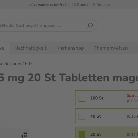
versandkostenfrei
ab 29 € und für E-Rezepte
Nachhaltigkeit
Markenshop
Themenwelten
ke
e Senioren / 60+
 mg 20 St Tabletten mage
Sparti
100 St
(0,06 €
40 St
(0,10 €
20 St
(0,12 €