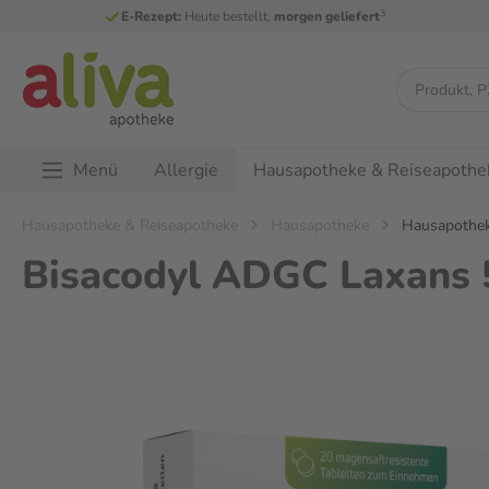
3
E-Rezept:
Heute bestellt,
morgen geliefert
Menü
Allergie
Hausapotheke & Reiseapothe
Hausapotheke & Reiseapotheke
Hausapotheke
Hausapothek
Bisacodyl ADGC Laxans 5