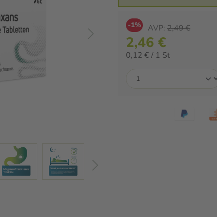
-1%
AVP:
2,49 €
2,46 €
0,12 € / 1 St