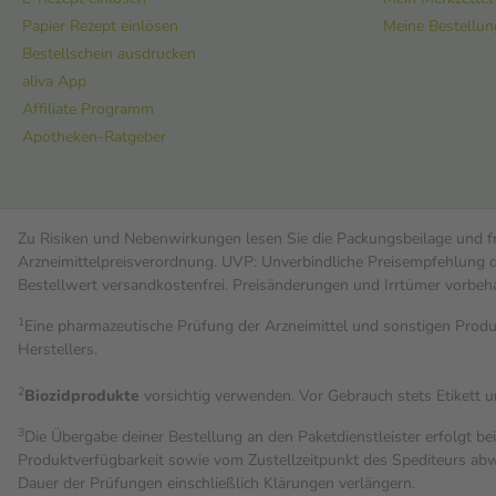
Papier Rezept einlösen
Meine Bestellu
Bestellschein ausdrucken
aliva App
Affiliate Programm
Apotheken-Ratgeber
Zu Risiken und Nebenwirkungen lesen Sie die Packungsbeilage und fra
Arzneimittelpreisverordnung. UVP: Unverbindliche Preisempfehlung de
Bestell­wert versand­kosten­frei. Preisänderungen und Irrtümer vorbeh
1
Eine pharmazeutische Prüfung der Arzneimittel und sonstigen Pro
Herstellers.
2
Biozidprodukte
vorsichtig verwenden. Vor Gebrauch stets Etikett 
3
Die Übergabe deiner Bestellung an den Paketdienstleister erfolgt be
Produktverfügbarkeit sowie vom Zustellzeitpunkt des Spediteurs abwe
Dauer der Prüfungen einschließlich Klärungen verlängern.