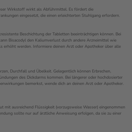
er Wirkstoff wirkt als Abführmittel. Es fördert die
kungen eingesetzt, die einen erleichterten Stuhlgang erfordern.
sistente Beschichtung der Tabletten beeinträchtigen können. Bei
nn Bisacodyl den Kaliumverlust durch andere Arzneimittel wie
s erhöht werden. Informiere deinen Arzt oder Apotheker über alle
n, Durchfall und Übelkeit. Gelegentlich können Erbrechen,
zündungen des Dickdarms kommen. Bei längerer oder hochdosierter
nwirkungen bemerkst, wende dich an deinen Arzt oder Apotheker.
kaut mit ausreichend Flüssigkeit (vorzugsweise Wasser) eingenommen
dung sollte nur auf ärztliche Anweisung erfolgen, da sie zu einer