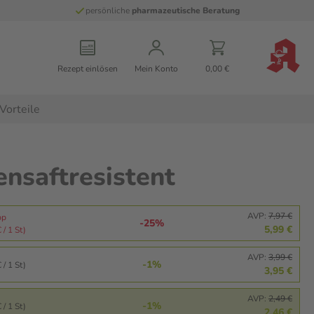
persönliche
pharmazeutische Beratung
Rezept einlösen
Mein Konto
0,00 €
Vorteile
nsaftresistent
AVP:
7,97 €
pp
-25%
5,99 €
 / 1 St)
AVP:
3,99 €
-1%
 / 1 St)
3,95 €
AVP:
2,49 €
-1%
 / 1 St)
2,46 €