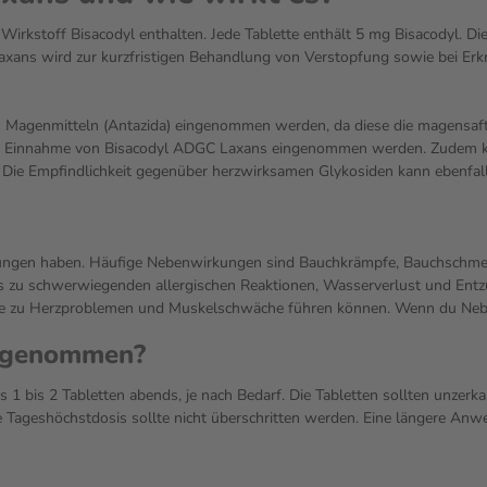
rkstoff Bisacodyl enthalten. Jede Tablette enthält 5 mg Bisacodyl. Dies
ns wird zur kurzfristigen Behandlung von Verstopfung sowie bei Erkran
 Magenmitteln (Antazida) eingenommen werden, da diese die magensaftre
der Einnahme von Bisacodyl ADGC Laxans eingenommen werden. Zudem ka
 Die Empfindlichkeit gegenüber herzwirksamen Glykosiden kann ebenfall
ngen haben. Häufige Nebenwirkungen sind Bauchkrämpfe, Bauchschmerze
s zu schwerwiegenden allergischen Reaktionen, Wasserverlust und Ent
ie zu Herzproblemen und Muskelschwäche führen können. Wenn du Nebe
ingenommen?
 1 bis 2 Tabletten abends, je nach Bedarf. Die Tabletten sollten unzer
 Tageshöchstdosis sollte nicht überschritten werden. Eine längere Anwen