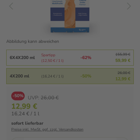
Abbildung kann abweichen
155,99 €
Spartipp
6X4X200 ml
-62%
59,99 €
(12,50 € / 1 l)
26,00 €
4X200 ml
-50%
(16,24 € / 1 l)
12,99 €
-50%
UVP:
26,00 €
12,99 €
16,24 € / 1 l
sofort lieferbar
Preise inkl. MwSt. ggf. zzgl. Versandkosten