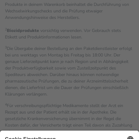
Produkte in deinem Warenkorb beinhaltet die Durchführung von
Wechselwirkungschecks und die Prüfung etwaiger
Anwendungshinweise des Herstellers.
2
Biozidprodukte
vorsichtig verwenden. Vor Gebrauch stets
Etikett und Produktinformationen lesen.
3
Die Übergabe deiner Bestellung an den Paketdienstleister erfolgt
bei uns werktags von Montag bis Freitag bis 18:00 Uhr. Der
genaue Lieferzeitpunkt kann je nach Region und in Abhängigkeit
der Produktverfügbarkeit sowie vom Zustellzeitpunkt des
Spediteurs abweichen. Darüber hinaus können notwendige
pharmazeutische Prüfungen, die zu deiner Arzneimittelsicherheit
dienen, die Lieferfrist um die Dauer der Prüfungen einschließlich
Klärungen verlängern.
4
Für verschreibungspflichtige Medikamente stellt der Arzt ein
Rezept aus und der Patient erhält sie in der Apotheke. Die
gesetzliche Krankenversicherung übernimmt in der Regel die
Kosten dafür, der Versicherte trägt einen Teil davon als Zuzahlung
mit.
Grundsätzlich leisten Mitglieder Zuzahlungen in Höhe von zehn