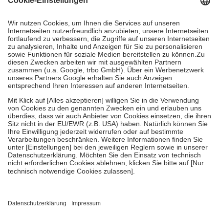
Prozent des Abgabepreises,
mindestens
jedoch
fünf Euro
und
höchstens zehn Euro.
Es sind jedoch nie mehr als die
tatsächlichen Kosten der Leistung zu entrichten.
Diese Regeln gelten grundsätzlich auch für Online-Apotheken.
Bei Heilmitteln und häuslicher Krankenpflege beträgt die
Zuzahlung zehn Prozent der Kosten sowie zehn Euro je
Verordnung.
Um das Engagement der Versicherten für ihre eigene Gesundheit
zu stärken und die besondere Stellung der Familie zu unterstützen,
fallen
keine Zuzahlungen
an bei:
• Kindern und Jugendlichen bis zum vollendeten 18. Lebensjahr
mit Ausnahme der Fahrkosten
• Untersuchungen zur Vorsorge und Früherkennung, die von der
GKV getragen werden
• empfohlenen Schutzimpfungen
• Harn- und Blutteststreifen
Wir nutzen Trusted Shops als unabhängigen Dienstleister für die
Einholung von Bewertungen. Trusted Shops hat Maßnahmen
getroffen, um sicherzustellen, dass es sich um echte Bewertungen
handelt. Mehr Informationen findest du hier: