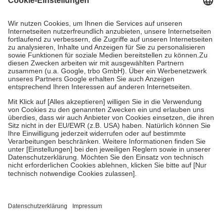
Prozent des Abgabepreises,
mindestens
jedoch
fünf Euro
und
höchstens zehn Euro.
Es sind jedoch nie mehr als die
tatsächlichen Kosten der Leistung zu entrichten.
Diese Regeln gelten grundsätzlich auch für Online-Apotheken.
Bei Heilmitteln und häuslicher Krankenpflege beträgt die
Zuzahlung zehn Prozent der Kosten sowie zehn Euro je
Verordnung.
Um das Engagement der Versicherten für ihre eigene Gesundheit
zu stärken und die besondere Stellung der Familie zu unterstützen,
fallen
keine Zuzahlungen
an bei:
• Kindern und Jugendlichen bis zum vollendeten 18. Lebensjahr
mit Ausnahme der Fahrkosten
• Untersuchungen zur Vorsorge und Früherkennung, die von der
GKV getragen werden
• empfohlenen Schutzimpfungen
• Harn- und Blutteststreifen
Wir nutzen Trusted Shops als unabhängigen Dienstleister für die
Einholung von Bewertungen. Trusted Shops hat Maßnahmen
getroffen, um sicherzustellen, dass es sich um echte Bewertungen
handelt. Mehr Informationen findest du hier: