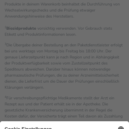
Produkte in deinem Warenkorb beinhaltet die Durchführung von
Wechselwirkungschecks und die Prüfung etwaiger
Anwendungshinweise des Herstellers.
2
Biozidprodukte
vorsichtig verwenden. Vor Gebrauch stets
Etikett und Produktinformationen lesen.
3
Die Übergabe deiner Bestellung an den Paketdienstleister erfolgt
bei uns werktags von Montag bis Freitag bis 18:00 Uhr. Der
genaue Lieferzeitpunkt kann je nach Region und in Abhängigkeit
der Produktverfügbarkeit sowie vom Zustellzeitpunkt des
Spediteurs abweichen. Darüber hinaus können notwendige
pharmazeutische Prüfungen, die zu deiner Arzneimittelsicherheit
dienen, die Lieferfrist um die Dauer der Prüfungen einschließlich
Klärungen verlängern.
4
Für verschreibungspflichtige Medikamente stellt der Arzt ein
Rezept aus und der Patient erhält sie in der Apotheke. Die
gesetzliche Krankenversicherung übernimmt in der Regel die
Kosten dafür, der Versicherte trägt einen Teil davon als Zuzahlung
mit.
Grundsätzlich leisten Mitglieder Zuzahlungen in Höhe von zehn