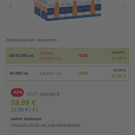
Abbildung kann abweichen
155,99 €
Spartipp
6X4X200 ml
-62%
59,99 €
(12,50 € / 1 l)
26,00 €
4X200 ml
-50%
(16,24 € / 1 l)
12,99 €
-62%
UVP:
155,99 €
59,99 €
12,50 € / 1 l
sofort lieferbar
Preise inkl. MwSt. ggf. zzgl. Versandkosten