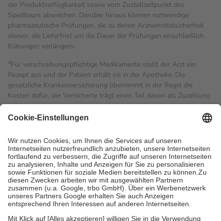
der Produktverfügbarkeit sowie vom Zustellzeitpunkt des
Spediteurs abweichen. Darüber hinaus können notwendige
pharmazeutische Prüfungen, die zu deiner Arzneimittelsicherheit
dienen, die Lieferfrist um die Dauer der Prüfungen einschließlich
Klärungen verlängern.
4
Für verschreibungspflichtige Medikamente stellt der Arzt ein
Rezept aus und der Patient erhält sie in der Apotheke. Die
gesetzliche Krankenversicherung übernimmt in der Regel die
Kosten dafür, der Versicherte trägt einen Teil davon als Zuzahlung
mit.
Grundsätzlich leisten Mitglieder Zuzahlungen in Höhe von zehn
Prozent des Abgabepreises,
mindestens
jedoch
fünf Euro
und
höchstens zehn Euro.
Es sind jedoch nie mehr als die
tatsächlichen Kosten der Leistung zu entrichten.
Diese Regeln gelten grundsätzlich auch für Online-Apotheken.
Bei Heilmitteln und häuslicher Krankenpflege beträgt die
Zuzahlung zehn Prozent der Kosten sowie zehn Euro je
Verordnung.
Um das Engagement der Versicherten für ihre eigene Gesundheit
zu stärken und die besondere Stellung der Familie zu unterstützen,
fallen
keine Zuzahlungen
an bei: