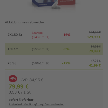
Abbildung kann abweichen
154,95 €
Spartipp
2X150 St
-16%
129,99 €
(0,43 € / 1 St)
84,95 €
150 St
-6%
(0,53 € / 1 St)
79,99 €
47,95 €
75 St
-12%
(0,56 € / 1 St)
41,99 €
-6%
UVP:
84,95 €
79,99 €
0,53 € / 1 St
sofort lieferbar
Preise inkl. MwSt. ggf. zzgl. Versandkosten