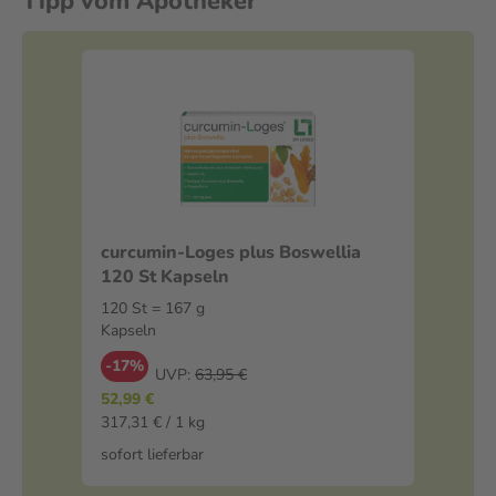
Tipp vom Apotheker
curcumin-Loges plus Boswellia
120 St Kapseln
120 St = 167 g
Kapseln
-17%
UVP:
63,95 €
52,99 €
317,31 € / 1 kg
sofort lieferbar